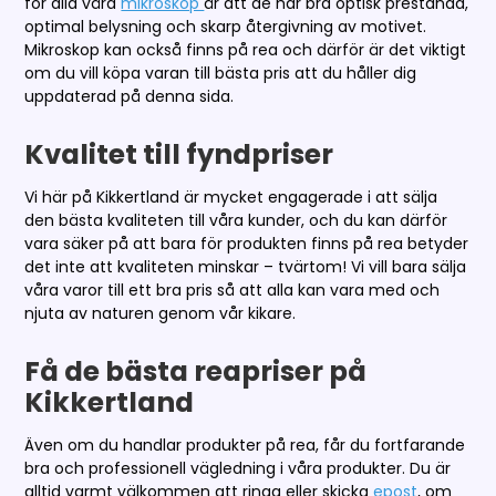
för alla våra
mikroskop
är att de har bra optisk prestanda,
optimal belysning och skarp återgivning av motivet.
Mikroskop kan också finns på rea och därför är det viktigt
om du vill köpa varan till bästa pris att du håller dig
uppdaterad på denna sida.
Kvalitet till fyndpriser
Vi här på Kikkertland är mycket engagerade i att sälja
den bästa kvaliteten till våra kunder, och du kan därför
vara säker på att bara för produkten finns på rea betyder
det inte att kvaliteten minskar – tvärtom! Vi vill bara sälja
våra varor till ett bra pris så att alla kan vara med och
njuta av naturen genom vår kikare.
Få de bästa reapriser på
Kikkertland
Även om du handlar produkter på rea, får du fortfarande
bra och professionell vägledning i våra produkter. Du är
alltid varmt välkommen att ringa eller skicka
epost
, om