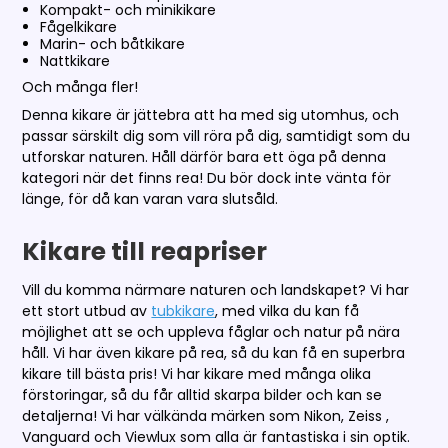
Kompakt- och minikikare
Fågelkikare
Marin- och båtkikare
Nattkikare
Och många fler!
Denna kikare är jättebra att ha med sig utomhus, och
passar särskilt dig som vill röra på dig, samtidigt som du
utforskar naturen. Håll därför bara ett öga på denna
kategori när det finns rea! Du bör dock inte vänta för
länge, för då kan varan vara slutsåld.
Kikare till reapriser
Vill du komma närmare naturen och landskapet? Vi har
ett stort utbud av
tubkikare
, med vilka du kan få
möjlighet att se och uppleva fåglar och natur på nära
håll. Vi har även kikare på rea, så du kan få en superbra
kikare till bästa pris! Vi har kikare med många olika
förstoringar, så du får alltid skarpa bilder och kan se
detaljerna! Vi har välkända märken som Nikon, Zeiss ,
Vanguard och Viewlux som alla är fantastiska i sin optik.