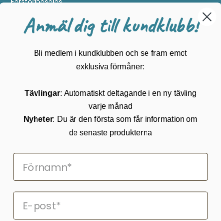
Förstoringsglas
Metalldetektering
Anmäl dig till kundklubb!
Guider
Mærker
Bli medlem i kundklubben och se fram emot
Kundservice
exklusiva förmåner:
Kontakta oss
Tävlingar
: Automatiskt deltagande i en ny tävling
Köpvillkor
varje månad
Returnering
Cookies
Nyheter
: Du är den första som får information om
Om Kikkertland
de senaste produkterna
Prenumerera på vårt nyhetsbrev
ANMÄLAN NYHETSBREVET
Följ oss på Facebook