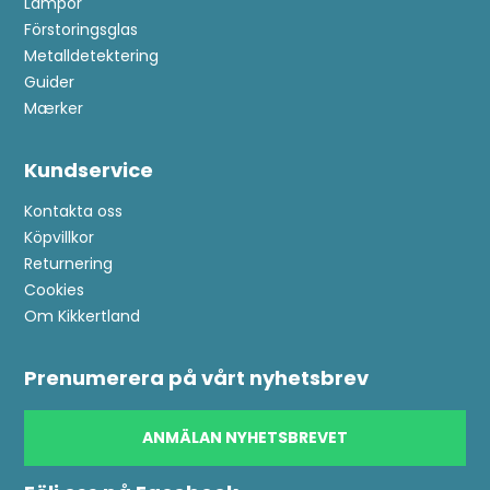
Lampor
Förstoringsglas
Metalldetektering
Guider
Mærker
Kundservice
Kontakta oss
Köpvillkor
Returnering
Cookies
Om Kikkertland
Anmäl dig till kundklubb!
Prenumerera på vårt nyhetsbrev
ANMÄLAN NYHETSBREVET
Bli medlem i kundklubben och se fram emot
exklusiva förmåner: