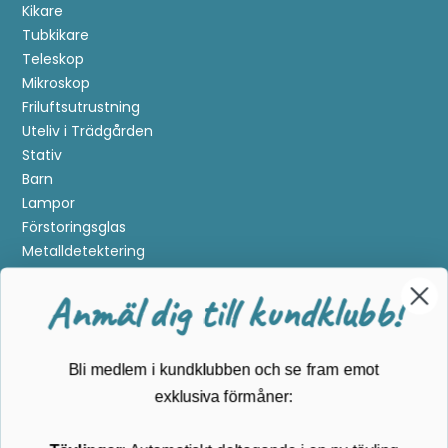
Kikare
Tubkikare
Teleskop
Mikroskop
Friluftsutrustning
Uteliv i Trädgården
Stativ
Barn
Lampor
Förstoringsglas
Metalldetektering
Anmäl dig till kundklubb!
Guider
Mærker
Bli medlem i kundklubben och se fram emot
Kundservice
exklusiva förmåner:
Kontakta oss
Tävlingar
: Automatiskt deltagande i en ny tävling
Köpvillkor
varje månad
Returnering