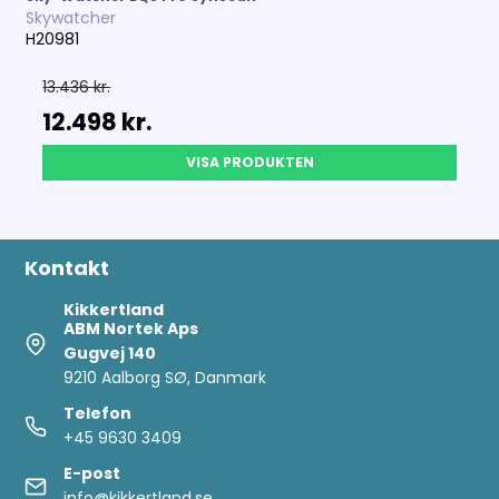
Skywatcher
H20981
13.436 kr.
12.498 kr.
VISA PRODUKTEN
Kontakt
Kikkertland
ABM Nortek Aps
Gugvej 140
9210 Aalborg SØ, Danmark
Telefon
+45 9630 3409
E-post
info@kikkertland.se