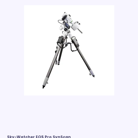
Sky-Watcher EQ5 Pro SynScan