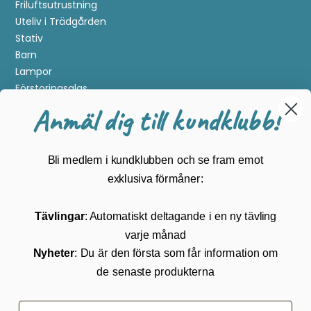
Friluftsutrustning
Uteliv i Trädgården
Stativ
Barn
Lampor
Förstoringsglas
Metalldetektering
Anmäl dig till kundklubb!
Guider
Mærker
Bli medlem i kundklubben och se fram emot
Kundservice
exklusiva förmåner:
Kontakta oss
Tävlingar
: Automatiskt deltagande i en ny tävling
Köpvillkor
varje månad
Returnering
Cookies
Nyheter
: Du är den första som får information om
Om Kikkertland
de senaste produkterna
Prenumerera på vårt nyhetsbrev