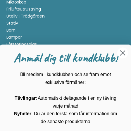
Mikroskop
Friluftsutrustning
Uteliv i Trädgården
Stativ
Barn
Lampor
Förstoringsglas
Metalldetektering
Anmäl dig till kundklubb!
Guider
Mærker
Bli medlem i kundklubben och se fram emot
Kundservice
exklusiva förmåner:
Kontakta oss
Tävlingar
: Automatiskt deltagande i en ny tävling
Köpvillkor
varje månad
Returnering
Cookies
Nyheter
: Du är den första som får information om
Om Kikkertland
de senaste produkterna