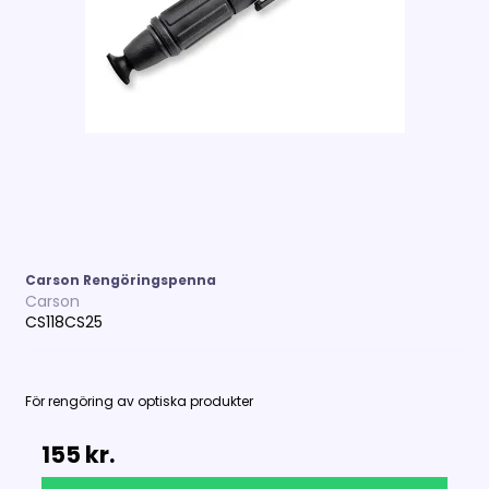
Carson Rengöringspenna
Carson
CS118CS25
För rengöring av optiska produkter
155 kr.