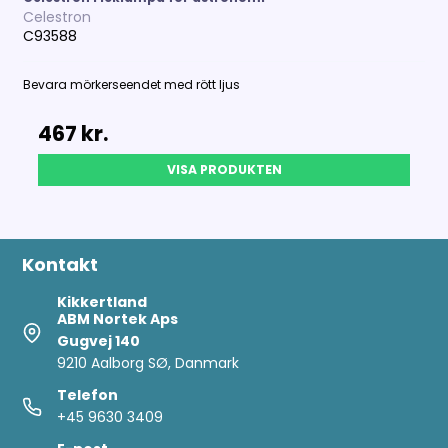
Celestron
C93588
Bevara mörkerseendet med rött ljus
467 kr.
VISA PRODUKTEN
Kontakt
Kikkertland
ABM Nortek Aps
Gugvej 140
9210 Aalborg SØ, Danmark
Telefon
+45 9630 3409