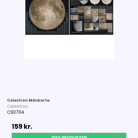
Celestron Månkarta
Celestron
C93704
159 kr.
VISA PRODUKTEN