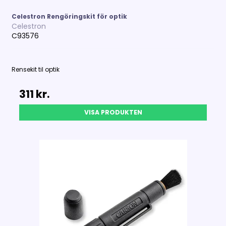
Celestron Rengöringskit för optik
Celestron
C93576
Rensekit til optik
311 kr.
VISA PRODUKTEN