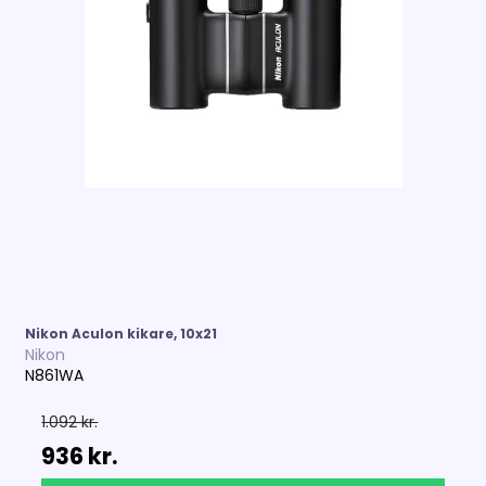
Nikon Aculon kikare, 10x21
Nikon
N861WA
1.092 kr.
936 kr.