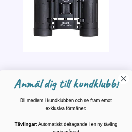
Anmäl dig till kundklubb!
Viewlux Pocket Minikikare
Viewlux
Bli medlem i kundklubben och se fram emot
exklusiva förmåner:
Prisvärd
fickkikare
299 kr.
Tävlingar
: Automatiskt deltagande i en ny tävling