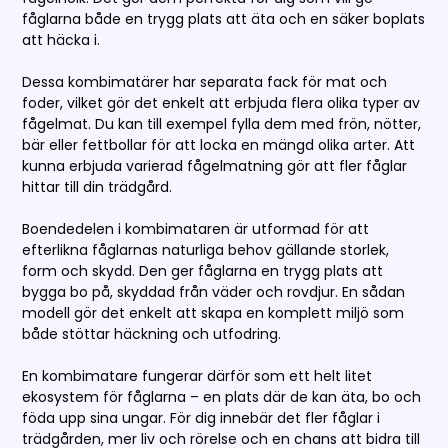
fåglarna både en trygg plats att äta och en säker boplats
att häcka i.
Dessa kombimatärer har separata fack för mat och
foder, vilket gör det enkelt att erbjuda flera olika typer av
fågelmat. Du kan till exempel fylla dem med frön, nötter,
bär eller fettbollar för att locka en mängd olika arter. Att
kunna erbjuda varierad fågelmatning gör att fler fåglar
hittar till din trädgård.
Boendedelen i kombimataren är utformad för att
efterlikna fåglarnas naturliga behov gällande storlek,
form och skydd. Den ger fåglarna en trygg plats att
bygga bo på, skyddad från väder och rovdjur. En sådan
modell gör det enkelt att skapa en komplett miljö som
både stöttar häckning och utfodring.
En kombimatare fungerar därför som ett helt litet
ekosystem för fåglarna – en plats där de kan äta, bo och
föda upp sina ungar. För dig innebär det fler fåglar i
trädgården, mer liv och rörelse och en chans att bidra till