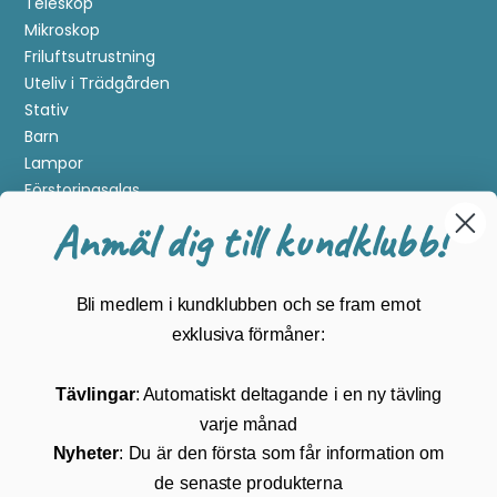
Teleskop
Mikroskop
Friluftsutrustning
Uteliv i Trädgården
Stativ
Barn
Lampor
Förstoringsglas
Metalldetektering
Anmäl dig till kundklubb!
Guider
Mærker
Bli medlem i kundklubben och se fram emot
Kundservice
exklusiva förmåner:
Kontakta oss
Tävlingar
: Automatiskt deltagande i en ny tävling
Köpvillkor
varje månad
Returnering
Cookies
Nyheter
: Du är den första som får information om
Om Kikkertland
de senaste produkterna