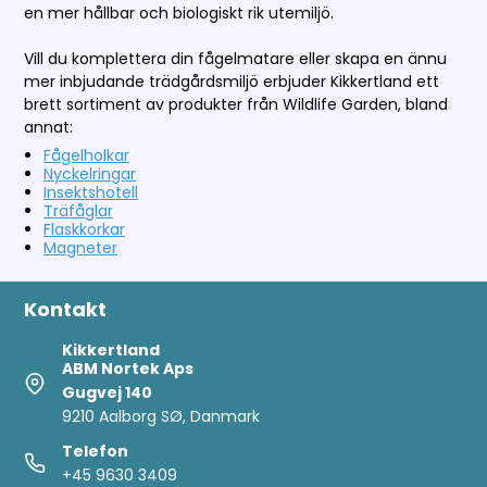
en mer hållbar och biologiskt rik utemiljö.
Vill du komplettera din fågelmatare eller skapa en ännu
mer inbjudande trädgårdsmiljö erbjuder Kikkertland ett
brett sortiment av produkter från Wildlife Garden, bland
annat:
Fågelholkar
Nyckelringar
Insektshotell
Träfåglar
Flaskkorkar
Magneter
Kontakt
Kikkertland
ABM Nortek Aps
Gugvej 140
9210 Aalborg SØ, Danmark
Telefon
+45 9630 3409