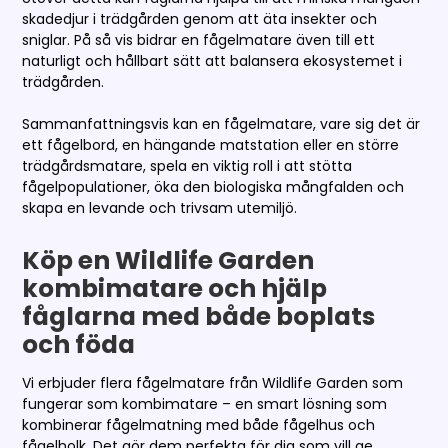
skadedjur i trädgården genom att äta insekter och
sniglar. På så vis bidrar en fågelmatare även till ett
naturligt och hållbart sätt att balansera ekosystemet i
trädgården.
Sammanfattningsvis kan en fågelmatare, vare sig det är
ett fågelbord, en hängande matstation eller en större
trädgårdsmatare, spela en viktig roll i att stötta
fågelpopulationer, öka den biologiska mångfalden och
skapa en levande och trivsam utemiljö.
Köp en Wildlife Garden
kombimatare och hjälp
fåglarna med både boplats
och föda
Vi erbjuder flera fågelmatare från Wildlife Garden som
fungerar som kombimatare – en smart lösning som
kombinerar fågelmatning med både fågelhus och
fågelholk. Det gör dem perfekta för dig som vill ge