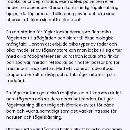
födokällor är begränsade, exempelvis på vintern eller
under torra perioder. Genom kontinuerlig fågelmatning
hjälper du fåglarna att hålla energinivån och öka sina
chanser att klara sig bättre året runt.
En matstation för fåglar lockar dessutom flera olika
fågelarter till trädgården och bidrar till ökad biologisk
mångfald. Genom att erbjuda olika typer av foder och
olika modeller av fågelmatare kan man locka till sig arter
med olika födopreferenser. Solrosfrön lockar ofta finkar
och sparvar, medan fettbollar och nötter passar bra för
mesar och hackspettar. Med ett varierat foderutbud
skapar du enkelt en livlig och artrik fågelmiljö kring din
trädgård.
En fågelmatare ger också möjligheten att komma riktigt
nära fåglarna och studera deras beteenden. Det gör
fågelmatning till en rolig och lärorik aktivitet för både
barn och vuxna, samtidigt som det väcker intresse för
naturen och fågelskådning.
Utöver detta kan fåglarna hjälpa till att minska mängden