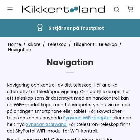
Snabb Leverans
Home
/
Kikare
/
Teleskop
/
Tillbehör till teleskop
/
Navigation
Navigation
Navigering och kontroll av ditt teleskop. Här är olika
alternativ för teleskopnavigering. Om du till exempel har
ett teleskop som är datorstyrt med en handkontroll kan
en WiFi-modell köpas och teleskopet styrs nu via en app
på antingen smartphone eller tablet. För skywatcher-
teleskop kan du använda
Synscan WiFi-adapter
eller den
helt nya
SynScan Starwand
. För Celestron-teleskop finns
det SkyPortal WiFi-modul för WiFi-kontroll.
För att anpassa ditt Celestron-teleskop erbjuder