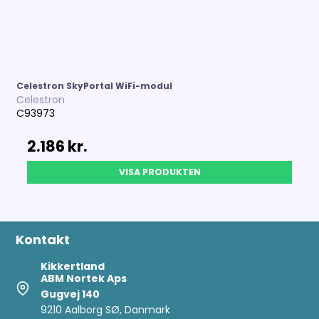
Celestron SkyPortal WiFi-modul
Celestron
C93973
2.186 kr.
VISA PRODUKTEN
Kontakt
Kikkertland
ABM Nortek Aps
Gugvej 140
9210 Aalborg SØ, Danmark