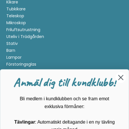
Kikare
Tubkikare
Teleskop
Mikroskop
Friluftsutrustning
Uteliv i Trädgården
Stativ
Barn
Lampor
Förstoringsglas
Metalldetektering
Anmäl dig till kundklubb!
Guider
Mærker
Bli medlem i kundklubben och se fram emot
Kundservice
exklusiva förmåner:
Kontakta oss
Tävlingar
: Automatiskt deltagande i en ny tävling
Köpvillkor
varje månad
Returnering