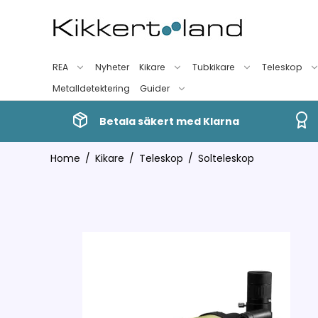
REA
Nyheter
Kikare
Tubkikare
Teleskop
Metalldetektering
Guider
Betala säkert med Klarna
Home
/
Kikare
/
Teleskop
/
Solteleskop