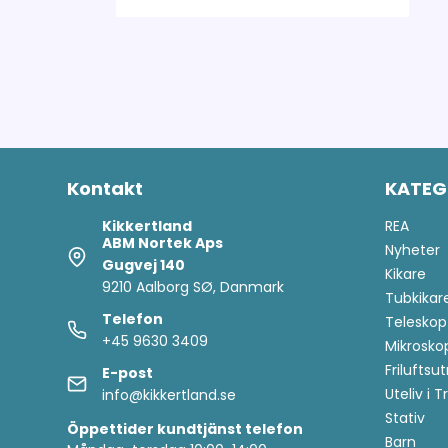
dig till kundklubb!
em i kundklubben och se fram emot
exklusiva förmåner:
Kontakt
KATEG
Kikkertland
REA
 Automatiskt deltagande i en ny tävling
ABM Nortek Aps
Nyheter
varje månad
Gugvej 140
Kikare
u är den första som får information om
9210 Aalborg SØ, Danmark
Tubkikar
de senaste produkterna
Telefon
Teleskop
+45 9630 3409
Mikrosko
Friluftsu
E-post
Uteliv i 
info@kikkertland.se
Stativ
Öppettider
kundtjänst telefon
Barn