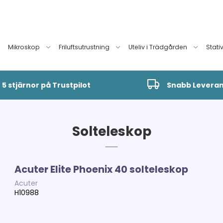
Mikroskop
Friluftsutrustning
Uteliv i Trädgården
Stati
5 stjärnor på Trustpilot
Snabb Levera
Solteleskop
Acuter Elite Phoenix 40 solteleskop
Acuter
H10988