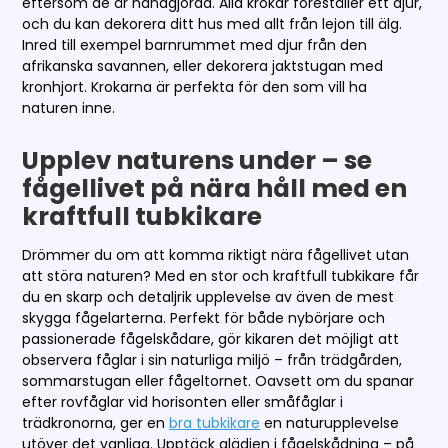
eftersom de är handgjorda. Alla krokar föreställer ett djur,
och du kan dekorera ditt hus med allt från lejon till älg.
Inred till exempel barnrummet med djur från den
afrikanska savannen, eller dekorera jaktstugan med
kronhjort. Krokarna är perfekta för den som vill ha
naturen inne.
Upplev naturens under – se
fågellivet på nära håll med en
kraftfull tubkikare
Drömmer du om att komma riktigt nära fågellivet utan
att störa naturen? Med en stor och kraftfull tubkikare får
du en skarp och detaljrik upplevelse av även de mest
skygga fågelarterna. Perfekt för både nybörjare och
passionerade fågelskådare, gör kikaren det möjligt att
observera fåglar i sin naturliga miljö – från trädgården,
sommarstugan eller fågeltornet. Oavsett om du spanar
efter rovfåglar vid horisonten eller småfåglar i
trädkronorna, ger en
bra tubkikare
en naturupplevelse
utöver det vanliga. Upptäck glädjen i fågelskådning – på