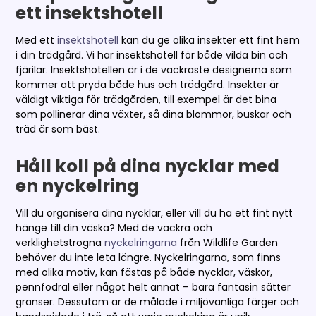
ett insektshotell
Med ett
insektshotell
kan du ge olika insekter ett fint hem
i din trädgård. Vi har insektshotell för både vilda bin och
fjärilar. Insektshotellen är i de vackraste designerna som
kommer att pryda både hus och trädgård. Insekter är
väldigt viktiga för trädgården, till exempel är det bina
som pollinerar dina växter, så dina blommor, buskar och
träd är som bäst.
Håll koll på dina nycklar med
en nyckelring
Vill du organisera dina nycklar, eller vill du ha ett fint nytt
hänge till din väska? Med de vackra och
verklighetstrogna
nyckelringarna
från Wildlife Garden
behöver du inte leta längre. Nyckelringarna, som finns
med olika motiv, kan fästas på både nycklar, väskor,
pennfodral eller något helt annat – bara fantasin sätter
gränser. Dessutom är de målade i miljövänliga färger och