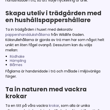
handsnidade i trä, så att varje nyckelring är unik.
Skapa uteliv i trädgården med
en hushållspappershållare
Ta in trädgården i huset med dekorativ
pappershanddukshållarna
från Wildlife Gaden.
Köksrullehållarna är gjorda av trä men har som något helt
unikt en liten fågel ovanpå. Dessutom kan du välja
mellan:
Rödhake
Hämpling
Blåmes
Fåglarna är handsnidade i trä och målade i miljövänliga
färger.
Ta in naturen med vackra
krokar
Ta en titt på våra vackra
krokar
, som alla är unika