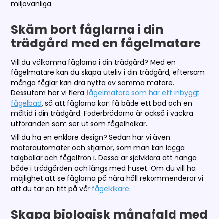
miljövänliga.
Skäm bort fåglarna i din
trädgård med en fågelmatare
Vill du välkomna fåglarna i din trädgård? Med en
fågelmatare kan du skapa uteliv i din trädgård, eftersom
många fåglar kan dra nytta av samma matare.
Dessutom har vi flera
fågelmatare som har ett inbyggt
fågelbad
, så att fåglarna kan få både ett bad och en
måltid i din trädgård. Foderbrädorna är också i vackra
utföranden som ser ut som fågelholkar.
Vill du ha en enklare design? Sedan har vi även
matarautomater och stjärnor, som man kan lägga
talgbollar och fågelfrön i. Dessa är självklara att hänga
både i trädgården och längs med huset. Om du vill ha
möjlighet att se fåglarna på nära håll rekommenderar vi
att du tar en titt på vår
fågelkikare
.
Skapa biologisk mångfald med