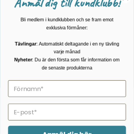
Anmäl dig till kundklubb!
Guider
Mærker
Bli medlem i kundklubben och se fram emot
Kundservice
exklusiva förmåner:
Kontakta oss
Tävlingar
: Automatiskt deltagande i en ny tävling
Köpvillkor
varje månad
Returnering
Cookies
Nyheter
: Du är den första som får information om
Om Kikkertland
de senaste produkterna
Prenumerera på vårt nyhetsbrev
ANMÄLAN NYHETSBREVET
Följ oss på Facebook