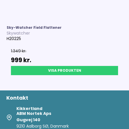
Sky-Watcher Field Flattener
Skywatcher
H20225
1.349 kr.
999 kr.
VISA PRODUKTEN
Kontakt
Kikkertland
ABM Nortek Aps
Gugvej 140
9210 Aalborg SØ, Danmark