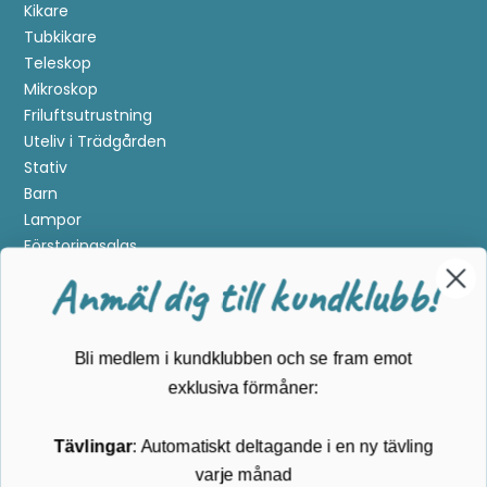
Kikare
Tubkikare
Teleskop
Mikroskop
Friluftsutrustning
Uteliv i Trädgården
Stativ
Barn
Lampor
Förstoringsglas
Metalldetektering
Anmäl dig till kundklubb!
Guider
Mærker
Bli medlem i kundklubben och se fram emot
Kundservice
exklusiva förmåner:
Kontakta oss
Tävlingar
: Automatiskt deltagande i en ny tävling
Köpvillkor
varje månad
Returnering