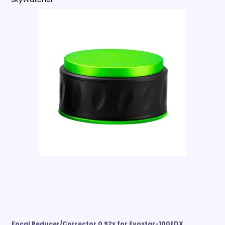
Focal Reducer/Corrector 0,92x for Evostar-100EDX