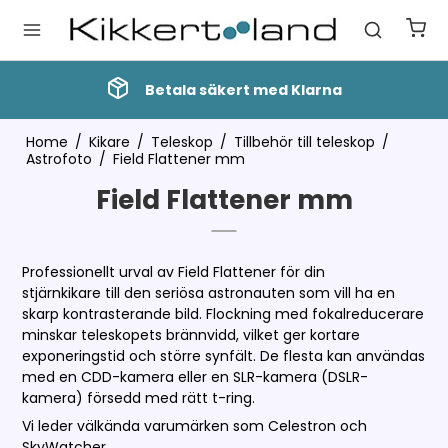
Betala säkert med Klarna
Home
/
Kikare
/
Teleskop
/
Tillbehör till teleskop
/
Astrofoto
/
Field Flattener mm
Field Flattener mm
Professionellt urval av Field Flattener för din
stjärnkikare till den seriösa astronauten som vill ha en
skarp kontrasterande bild. Flockning med fokalreducerare
minskar teleskopets brännvidd, vilket ger kortare
exponeringstid och större synfält. De flesta kan användas
med en CDD-kamera eller en SLR-kamera (DSLR-
kamera) försedd med rätt t-ring.
Vi leder välkända varumärken som Celestron och
SkyWatcher.