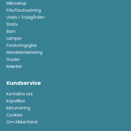
Mikroskop
Friluftsutrustning
Uteliv i Trädgården
Stativ
Barn
Lampor
Förstoringsglas
Metalldetektering
Guider
Mærker
Anmäl dig till kundklubb!
Kundservice
Kontakta oss
Bli medlem i kundklubben och se fram emot
Köpvillkor
exklusiva förmåner:
Returnering
Cookies
Tävlingar
: Automatiskt deltagande i en ny tävling
Om Kikkertland
varje månad