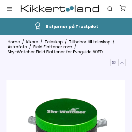
5 stjärnor på Trustpilot
Home
/
Kikare
/
Teleskop
/
Tillbehör till teleskop
/
Astrofoto
/
Field Flattener mm
/
Sky-Watcher Field Flattener for Evoguide 50ED