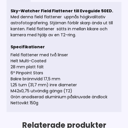
Sky-Watcher Field Flattener till Evoguide 50ED.
Med denna field flattener uppnås högkvalitativ
astrofotografering. Stjärnan förblir skarp ända ut till
kanten. Field flattener sätts in mellan kikare och
kamera med hjälp av en T2-ring.
Specifikationer
Field flattener med två linser
Helt Multi-Coated
28 mm platt fält
6º Pinpoint Stars
Bakre brännvidd 17,5 mm
1,25 tum (31,7 mm) inre diameter
M42x0,75 utvändig gänga (T2)
Grön anodiserad aluminium påskruvade ändlock
Nettovikt 150g
Relaterade produkter