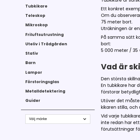
Tubkikare är särsk
Tubkikare
Ett konkret exemp
Om du observerar
Teleskop
75 meter bort.
Mikroskop
Uträkningen är en
Friluftsutrustning
På samma sätt ko
bort:
Uteliv i Trädgården
5 000 meter / 35 
Stativ
Barn
Vad är sk
Lampor
Den största skilln
Förstoringsglas
En tubkikare har 
Metalldetektering
förstorar betydlig
Utöver det måste 
Guider
kikaren stilla, och
Vid varje tubkika
inte redan har ett
förutsättningar för