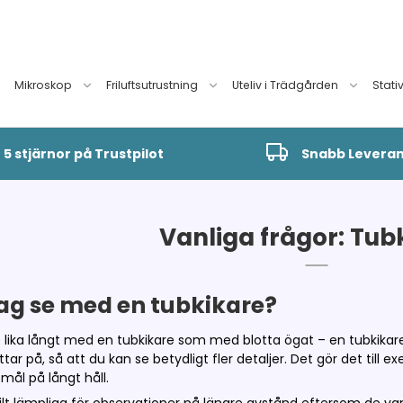
Mikroskop
Friluftsutrustning
Uteliv i Trädgården
Stati
5 stjärnor på Trustpilot
Snabb Levera
Vanliga frågor: Tub
ag se med en tubkikare?
e lika långt med en tubkikare som med blotta ögat – en tubkikare
ittar på, så att du kan se betydligt fler detaljer. Det gör det til
mål på långt håll.