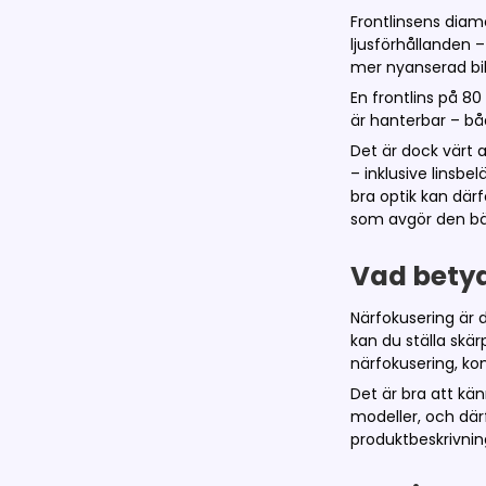
Frontlinsens diame
ljusförhållanden –
mer nyanserad bil
En frontlins på 8
är hanterbar – bå
Det är dock värt a
– inklusive linsb
bra optik kan där
som avgör den bä
Vad bety
Närfokusering är 
kan du ställa skä
närfokusering, kom
Det är bra att kän
modeller, och där
produktbeskrivnin