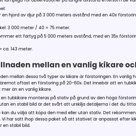
ilt lämpliga för observationer på längre avstånd eftersom de van
el:
 en hjord av djur på 3 000 meters avstånd med en 40x förstori
kel: 3 000 meter / 40 = 75 meter.
mmer ett fartyg på 5 000 meters avstånd, med en 35x förstorin
= ca. 143 meter.
illnaden mellan en vanlig kikare o
aden mellan dessa två typer av kikare är förstoringen. En vanlig ha
däremot oftast en förstoring på 20-60x. Det innebär att en tubk
t mer än en vanlig kikare.
en tubkikare monteras på stativ på grund av den höga förstoringe
 utan en stabil bild är det svårt att urskilja detaljerna i det du titta
re kan du välja att köpa den med eller utan stativ. Det rekommen
. Vi har satt ihop dessa paket så att stativet är anpassat efter ki
 en stabil bild.