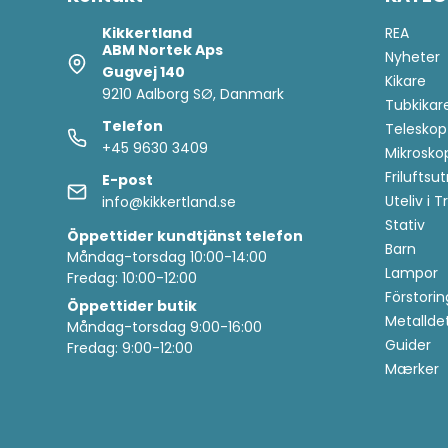
Kikkertland
REA
Tävlingar
: Automatiskt deltagande i en ny tävling
ABM Nortek Aps
Nyheter
varje månad
Gugvej 140
Kikare
Nyheter
: Du är den första som får information om
9210 Aalborg SØ, Danmark
Tubkikar
de senaste produkterna
Telefon
Teleskop
+45 9630 3409
Mikrosko
Friluftsu
E-post
Uteliv i 
info@kikkertland.se
Stativ
Öppettider
kundtjänst telefon
Barn
Måndag-torsdag 10:00-14:00
Lampor
Fredag: 10:00-12:00
Förstorin
Anmäl dig här
Öppettider butik
Metallde
Måndag-torsdag 9:00-16:00
Guider
Fredag: 9:00-12:00
Mærker
Genom att anmäla dig till kundklubben samtycker du till att ta
emot marknadsföring via e-post. Du kan när som helst återkalla
ditt samtycke.