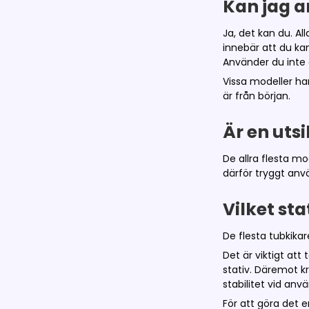
Kan jag 
Ja, det kan du. A
innebär att du k
Använder du inte 
Vissa modeller h
är från början.
Är en uts
De allra flesta m
därför tryggt anvä
Vilket sta
De flesta tubkika
Det är viktigt att
stativ. Däremot k
stabilitet vid anv
För att göra det e