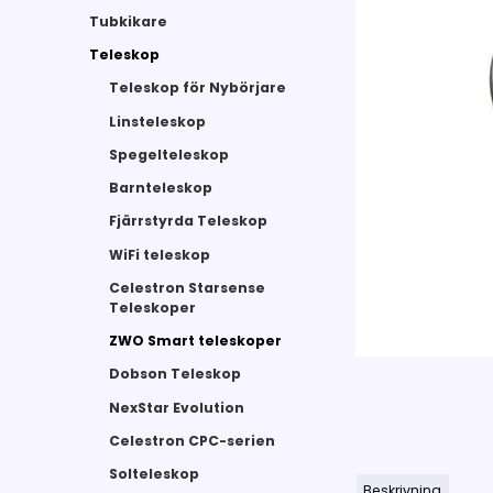
Tubkikare
Teleskop
Teleskop för Nybörjare
Linsteleskop
Spegelteleskop
Barnteleskop
Fjärrstyrda Teleskop
WiFi teleskop
Celestron Starsense
Teleskoper
ZWO Smart teleskoper
Dobson Teleskop
NexStar Evolution
Celestron CPC-serien
Solteleskop
Beskrivning