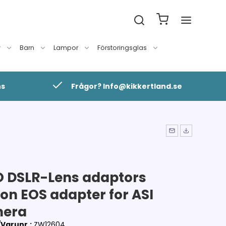
v
Barn
Lampor
Förstoringsglas
ns
Frågor? Info@kikkertland.se
 DSLR-Lens adaptors
on EOS adapter for ASI
era
Varunr.:
ZW12604