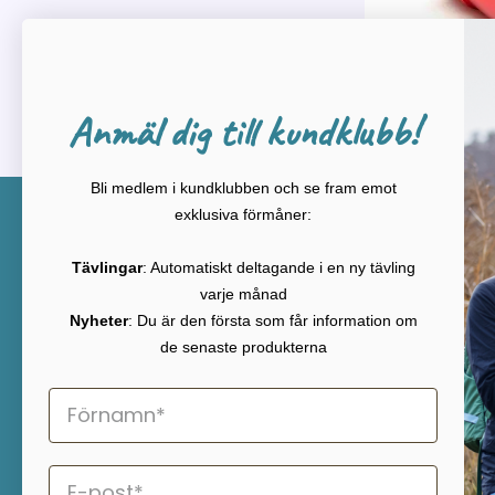
Anmäl dig till kundklubb!
Bli medlem i kundklubben och se fram emot
exklusiva förmåner:
Kontakt
KATEG
Kikkertland
REA
Tävlingar
: Automatiskt deltagande i en ny tävling
ABM Nortek Aps
Nyheter
varje månad
Gugvej 140
Kikare
Nyheter
: Du är den första som får information om
9210 Aalborg SØ, Danmark
Tubkikar
de senaste produkterna
Telefon
Teleskop
+45 9630 3409
Mikrosko
Friluftsu
E-post
Uteliv i 
info@kikkertland.se
Stativ
Öppettider
kundtjänst telefon