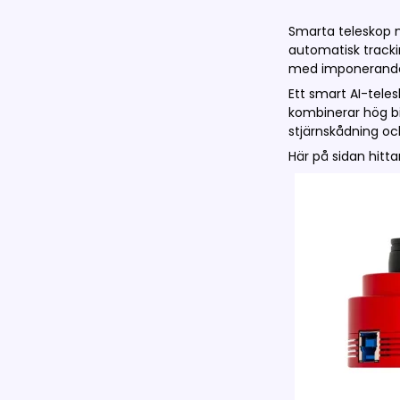
Smarta teleskop m
automatisk tracki
med imponerande 
Ett smart AI-tele
kombinerar hög bi
stjärnskådning oc
Här på sidan hitt