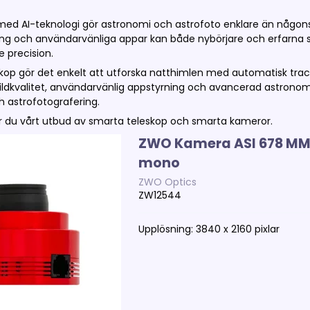
ed AI-teknologi gör astronomi och astrofoto enklare än någonsin
ng och användarvänliga appar kan både nybörjare och erfarna st
precision.
skop gör det enkelt att utforska natthimlen med automatisk trac
ldkvalitet, användarvänlig appstyrning och avancerad astronomi
h astrofotografering.
ar du vårt utbud av smarta teleskop och smarta kameror.
ZWO Kamera ASI 678 M
mono
ZWO Optics
ZW12544
Upplösning: 3840 x 2160 pixlar