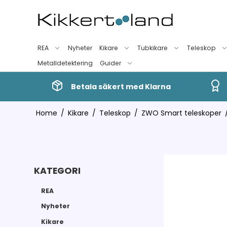
REA
Nyheter
Kikare
Tubkikare
Teleskop
Metalldetektering
Guider
Betala säkert med Klarna
Home
/
Kikare
/
Teleskop
/
ZWO Smart teleskoper
KATEGORI
REA
Nyheter
Kikare