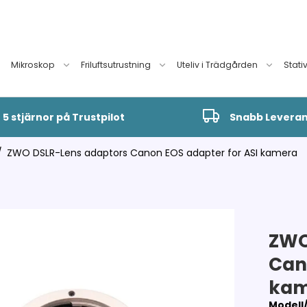
Mikroskop
Friluftsutrustning
Uteliv i Trädgården
Stati
5 stjärnor på Trustpilot
Snabb Levera
/
ZWO DSLR-Lens adaptors Canon EOS adapter for ASI kamera
ZWO
Can
kam
Modell/