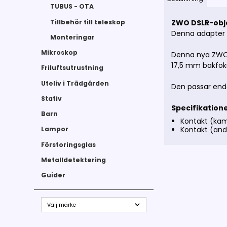
TUBUS - OTA
Tillbehör till teleskop
ZWO DSLR-obj
Denna adapter l
Monteringar
Mikroskop
Denna nya ZWO 
17,5 mm bakfoku
Friluftsutrustning
Uteliv i Trädgården
Den passar end
Stativ
Specifikation
Barn
Kontakt (ka
Kontakt (and
Lampor
Förstoringsglas
Metalldetektering
Guider