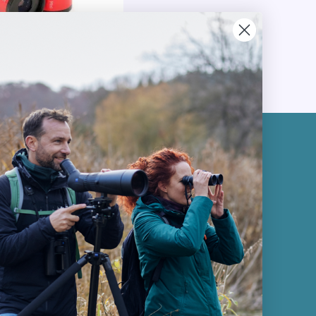
ORI
Kundservice
Kontakta oss
Köpvillkor
Returnering
e
Cookies
Om Kikkertland
p
trustning
Trädgården