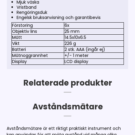
Mjuk väska
Vristband
Rengöringsduk
Engelsk bruksanvisning och garantibevis
Förstoring
6x
Objektiv lins
25 mm
Mätt
14.5x10x6.5
Vikt
226 g
Batteri
2 stk. AAA (ingår ej)
Mätnoggrannhet
+/- 1 meter
Display
LCD display
Relaterade produkter
Avståndsmätare
Avståndsmätare är ett riktigt praktiskt instrument och
kan användas för att mäta avstånd vid många olika