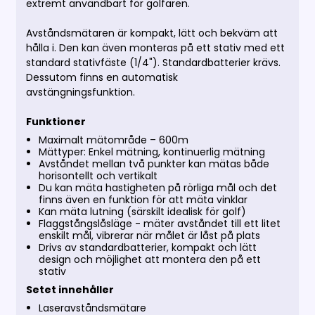
extremt användbart för golfaren.
Avståndsmätaren är kompakt, lätt och bekväm att
hålla i. Den kan även monteras på ett stativ med ett
standard stativfäste (1/4"). Standardbatterier krävs.
Dessutom finns en automatisk
avstängningsfunktion.
Funktioner
Maximalt mätområde – 600m
Mättyper: Enkel mätning, kontinuerlig mätning
Avståndet mellan två punkter kan mätas både
horisontellt och vertikalt
Du kan mäta hastigheten på rörliga mål och det
finns även en funktion för att mäta vinklar
Kan mäta lutning (särskilt idealisk för golf)
Flaggstångslåsläge - mäter avståndet till ett litet
enskilt mål, vibrerar när målet är låst på plats
Drivs av standardbatterier, kompakt och lätt
design och möjlighet att montera den på ett
stativ
Setet innehåller
Laseravståndsmätare