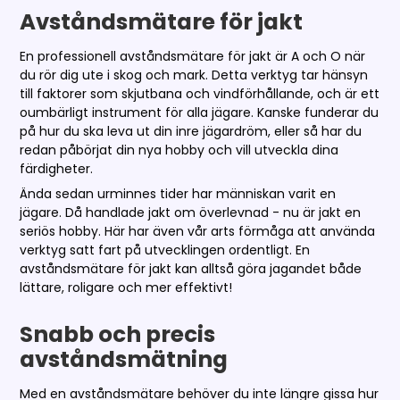
Avståndsmätare för jakt
En professionell avståndsmätare för jakt är A och O när
du rör dig ute i skog och mark. Detta verktyg tar hänsyn
till faktorer som skjutbana och vindförhållande, och är ett
oumbärligt instrument för alla jägare. Kanske funderar du
på hur du ska leva ut din inre jägardröm, eller så har du
redan påbörjat din nya hobby och vill utveckla dina
färdigheter.
Ända sedan urminnes tider har människan varit en
jägare. Då handlade jakt om överlevnad - nu är jakt en
seriös hobby. Här har även vår arts förmåga att använda
verktyg satt fart på utvecklingen ordentligt. En
avståndsmätare för jakt kan alltså göra jagandet både
lättare, roligare och mer effektivt!
Snabb och precis
avståndsmätning
Med en avståndsmätare behöver du inte längre gissa hur