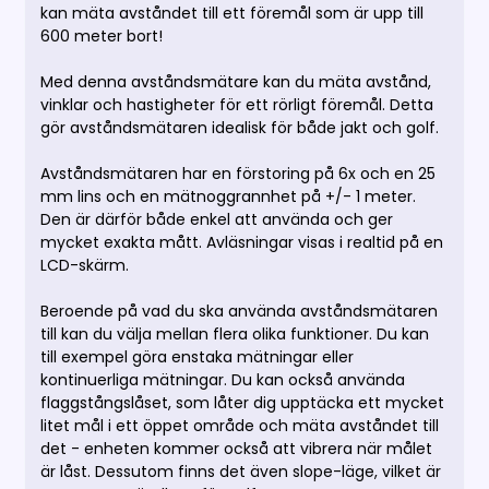
kan mäta avståndet till ett föremål som är upp till
600 meter bort!
Med denna avståndsmätare kan du mäta avstånd,
vinklar och hastigheter för ett rörligt föremål. Detta
gör avståndsmätaren idealisk för både jakt och golf.
Avståndsmätaren har en förstoring på 6x och en 25
mm lins och en mätnoggrannhet på +/- 1 meter.
Den är därför både enkel att använda och ger
mycket exakta mått. Avläsningar visas i realtid på en
LCD-skärm.
Beroende på vad du ska använda avståndsmätaren
till kan du välja mellan flera olika funktioner. Du kan
till exempel göra enstaka mätningar eller
kontinuerliga mätningar. Du kan också använda
flaggstångslåset, som låter dig upptäcka ett mycket
litet mål i ett öppet område och mäta avståndet till
det - enheten kommer också att vibrera när målet
är låst. Dessutom finns det även slope-läge, vilket är