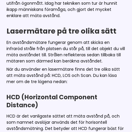
utifrån ögonmått. Idag har tekniken som tur är hunnit
ikapp människans föramåga, och gjort det mycket
enklare att mäta avstånd.
Lasermätare på tre olika sätt
En avståndsmätare fungerar genom att skicka en
infraröd stråle från platsen du står på, till det objekt du vill
mäta avståndet till. Strålen reflekteras sedan tillbaka till
mätaren som därmed kan beräkna avståndet.
När du använder en lasermätare finns det tre olika sätt
att mäta avstånd på: HCD, LOS och Scan. Du kan läsa
mer om de tre lägena nedan:
HCD (Horizontal Component
Distance)
HCD är det vanligaste sättet att mäta avstånd på, och
som namnet avslöjar används det för horisontell
avståndsmätning. Det betyder att HCD fungerar bäst för