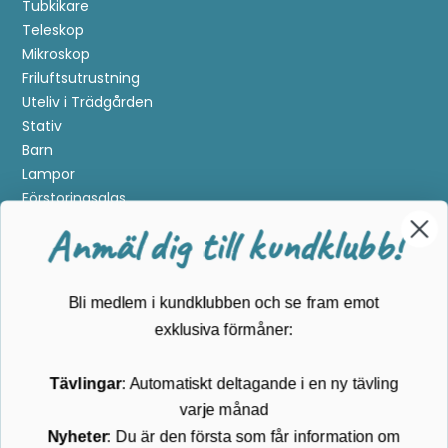
Tubkikare
Teleskop
Mikroskop
Friluftsutrustning
Uteliv i Trädgården
Stativ
Barn
Lampor
Förstoringsglas
Metalldetektering
Anmäl dig till kundklubb!
Guider
Mærker
Bli medlem i kundklubben och se fram emot
Kundservice
exklusiva förmåner:
Kontakta oss
Tävlingar
: Automatiskt deltagande i en ny tävling
Köpvillkor
varje månad
Returnering
Cookies
Nyheter
: Du är den första som får information om