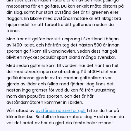
metoderna för en golfare. Du kan enkelt mäta distans på
din slag, samt hur stort avstånd det är till greenen eller
flaggan. En kikare med avståndsmätare är ett riktigt bra
hjälpmedel för att förbättra ditt golfande medan du
tränar.
Man tror att golfen har sitt ursprung i Skottland i början
av 1400-talet, och härifrån tog det nästan 500 år innan
sporten golf kom till Skandinavien. Sedan dess har golf
blivit en mycket populär sport bland många svenskar.
Med sedan golfens kom till världen har det hänt en hel
del med utvecklingen av utrustning. På 1400-talet var
golfklubborna gjorda av trä, medan golfbollarna var
gjorda av läder och fyllda med fjädrar. Idag finns det
nästan inga gränser för vad du kan få från utrustning
inom den populära sporten, och det är här
avståndsmätaren kommer in i bilden.
Vårt utbud av
avståndsmätare för golf
hittar du här på
kikkertland.se. Beställ din lasermätare idag - och innan du
vet det ordet av har du gjort din första hole-in-one!