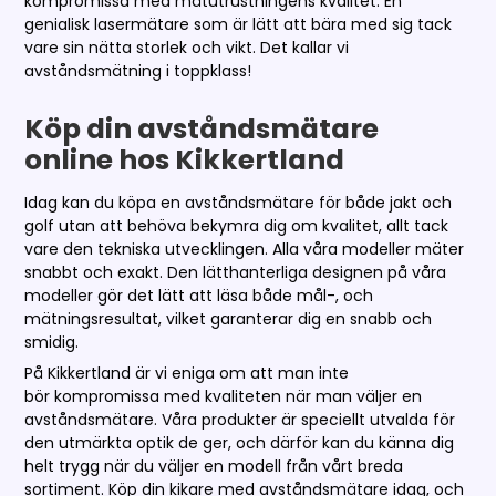
kompromissa med mätutrustningens kvalitet. En
genialisk lasermätare som är lätt att bära med sig tack
vare sin nätta storlek och vikt. Det kallar vi
avståndsmätning i toppklass!
Köp din avståndsmätare
online hos Kikkertland
Idag kan du köpa en avståndsmätare för både jakt och
golf utan att behöva bekymra dig om kvalitet, allt tack
vare den tekniska utvecklingen. Alla våra modeller mäter
snabbt och exakt. Den lätthanterliga designen på våra
modeller gör det lätt att läsa både mål-, och
mätningsresultat, vilket garanterar dig en snabb och
smidig.
På Kikkertland är vi eniga om att man inte
bör kompromissa med kvaliteten när man väljer en
avståndsmätare. Våra produkter är speciellt utvalda för
den utmärkta optik de ger, och därför kan du känna dig
helt trygg när du väljer en modell från vårt breda
sortiment. Köp din kikare med avståndsmätare idag, och