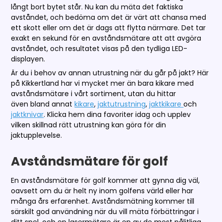
långt bort bytet står. Nu kan du mäta det faktiska
avståndet, och bedöma om det är värt att chansa med
ett skott eller om det är dags att flytta närmare. Det tar
exakt en sekund för en avståndsmätare att att avgöra
avståndet, och resultatet visas på den tydliga LED-
displayen.
Är du i behov av annan utrustning när du går på jakt? Här
på Kikkertland har vi mycket mer än bara kikare med
avståndsmätare i vårt sortiment, utan du hittar
även bland annat
kikare
,
jaktutrustning
,
jaktkikare
och
jaktknivar
. Klicka hem dina favoriter idag och upplev
vilken skillnad rätt utrustning kan göra för din
jaktupplevelse.
Avståndsmätare för golf
En avståndsmätare för golf kommer att gynna dig väl,
oavsett om du är helt ny inom golfens värld eller har
många års erfarenhet. Avståndsmätning kommer till
särskilt god användning när du vill mäta förbättringar i
ditt spel, och en lasermätare är en av de mest pålitliga