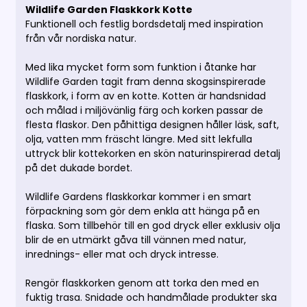
Wildlife Garden Flaskkork Kotte
Funktionell och festlig bordsdetalj med inspiration
från vår nordiska natur.
Med lika mycket form som funktion i åtanke har
Wildlife Garden tagit fram denna skogsinspirerade
flaskkork, i form av en kotte. Kotten är handsnidad
och målad i miljövänlig färg och korken passar de
flesta flaskor. Den påhittiga designen håller läsk, saft,
olja, vatten mm fräscht längre. Med sitt lekfulla
uttryck blir kottekorken en skön naturinspirerad detalj
på det dukade bordet.
Wildlife Gardens flaskkorkar kommer i en smart
förpackning som gör dem enkla att hänga på en
flaska. Som tillbehör till en god dryck eller exklusiv olja
blir de en utmärkt gåva till vännen med natur,
inrednings- eller mat och dryck intresse.
Rengör flaskkorken genom att torka den med en
fuktig trasa. Snidade och handmålade produkter ska