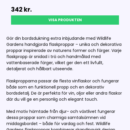
342 kr.
VISA PRODUKTEN
Gör din bordsdukning extra inbjudande med Wildlife
Gardens handgjorda flaskproppar – unika och dekorativa
proppar inspirerade av naturens former och färger. Varje
flaskpropp är snidad i trä och handmålad med
vattenbaserade färger, vilket ger den ett livfullt,
detaljerat och hållbart utseende.
Flaskpropparna passar de flesta vinflaskor och fungerar
både som en funktionell propp och en dekorativ
bordsdetalj. De är perfekta för vin, oljor eller andra flaskor
där du vill ge en personlig och elegant touch.
Med motiv hämtade från djur- och växtlivet fungerar
dessa proppar som charmiga samtalsämnen vid
middagsbordet – både för vardag och fest. Wildlife
Gardens flaskproppar kombinerar skandinavisk design,