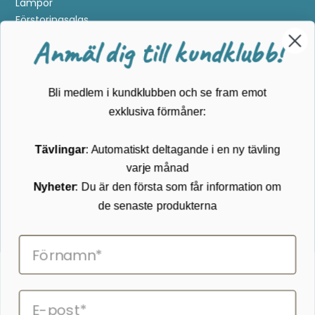
Lampor
Förstoringsglas
Metalldetektering
Anmäl dig till kundklubb!
Guider
Mærker
Bli medlem i kundklubben och se fram emot
Kundservice
exklusiva förmåner:
Kontakta oss
Tävlingar
: Automatiskt deltagande i en ny tävling
Köpvillkor
varje månad
Returnering
Cookies
Nyheter
: Du är den första som får information om
Om Kikkertland
de senaste produkterna
Prenumerera på vårt nyhetsbrev
ANMÄLAN NYHETSBREVET