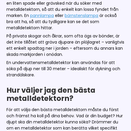
en liten spade eller grävsked när du söker med
metalldetektorn, så att du enkelt kan lossa fyndet från
marken. En
pannlampa
eller
bärnstenslampa
är också
bra att ha, så att du tydligare kan se det som
metalldetektorn hittar.
På privata skogar och åkrar, som ofta ägs av bönder, är
det inte tillåtet att gräva djupare än plöjlagret – vanligtvis
ett enkelt spadtag ner i jorden – eftersom du annars kan
skada markjorden i onödan.
En undervattensmetalldetektor kan användas för att
söka på djup ner till 30 meter – idealiskt för dykning och
strandälskare.
Hur väljer jag den bästa
metalldetektorn?
För att välja den bästa metalldetektorn måste du först
och främst ha koll på dina behov. Vad är din budget? Hur
djupt ska din metalldetektor kunna söka? Drömmer du
om en metalldetektor som kan berätta vilket specifikt