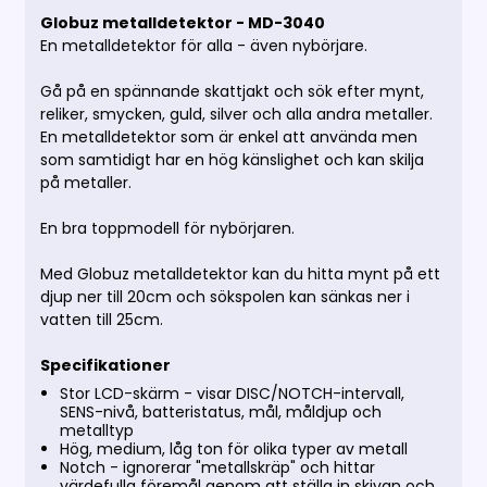
Globuz metalldetektor - MD-3040
En metalldetektor för alla - även nybörjare.
Gå på en spännande skattjakt och sök efter mynt,
reliker, smycken, guld, silver och alla andra metaller.
En metalldetektor som är enkel att använda men
som samtidigt har en hög känslighet och kan skilja
på metaller.
En bra toppmodell för nybörjaren.
Med Globuz metalldetektor kan du hitta mynt på ett
djup ner till 20cm och sökspolen kan sänkas ner i
vatten till 25cm.
Specifikationer
Stor LCD-skärm - visar DISC/NOTCH-intervall,
SENS-nivå, batteristatus, mål, måldjup och
metalltyp
Hög, medium, låg ton för olika typer av metall
Notch - ignorerar "metallskräp" och hittar
värdefulla föremål genom att ställa in skivan och