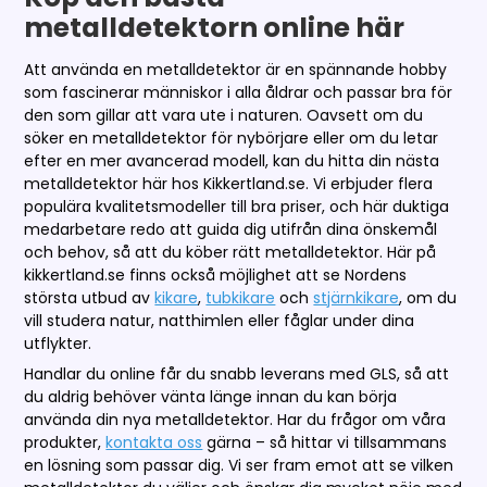
metalldetektorn online här
Att använda en metalldetektor är en spännande hobby
som fascinerar människor i alla åldrar och passar bra för
den som gillar att vara ute i naturen. Oavsett om du
söker en metalldetektor för nybörjare eller om du letar
efter en mer avancerad modell, kan du hitta din nästa
metalldetektor här hos Kikkertland.se. Vi erbjuder flera
populära kvalitetsmodeller till bra priser, och här duktiga
medarbetare redo att guida dig utifrån dina önskemål
och behov, så att du köber rätt metalldetektor. Här på
kikkertland.se finns också möjlighet att se Nordens
största utbud av
kikare
,
tubkikare
och
stjärnkikare
, om du
vill studera natur, natthimlen eller fåglar under dina
utflykter.
Handlar du online får du snabb leverans med GLS, så att
du aldrig behöver vänta länge innan du kan börja
använda din nya metalldetektor. Har du frågor om våra
produkter,
kontakta oss
gärna – så hittar vi tillsammans
en lösning som passar dig. Vi ser fram emot att se vilken