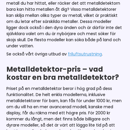
metall du har hittat, eller räcker det att metalldetektorn
bara kan hitta metallen åt dig? Vissa metalldetektorer
kan skilja mellan olika typer av metall, vilket är praktiskt
om du letar efter särskilda metaller. Dessa modeller
ligger dock också i den dyra änden och är därför inte det
självklara valet om du är nybörjare och mest söker för
skojs skull. De flesta modeller kan söka både på land och
under vatten.
Se också vårt övriga utbud av
friluftsutrustning
.
Metalldetektor-pris – vad
kostar en bra metalldetektor?
Priset på en metalldetektor beror i hög grad på dess
funktionalitet. De helt enkla modellerna, inklusive
metalldetektorer för barn, kan fås för under 1000 kr, men
om du vill ha en mer avancerad modell, kanske med
display, får du räkna med ett högre pris. För 2000 kr
kommer du långt, men det finns både billigare och
dyrare modeller, så det är värt att lägga lite tid på att