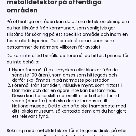
metalldetektor på offentliga
områden
På offentliga områden kan du utföra detektorsökning om
du har tillstånd från kommunen, som vanligtvis ger
tillstånd för sökning på ett specifikt område och inom en
fastställd tidsperiod. Det är också kommunen som
bestämmer de närmare villkoren för avtalet.
Du kan inte alltid behålla de föremål du hittar. I princip får
du inte behålla:
Nyare föremål (t.ex. smycken eller klockor från de
senaste 100 åren), som anses som hittegods och
därför ska lämnas in på närmaste polisstation.
Föremål från forntiden, inklusive mynt, som hittats i
Danmark och där en ägare inte kan bestämmas.
Dessa kan ha särskilt materiellt eller kulturhistoriskt
värde (danefæ) och ska därför lämnas in till
Nationalmuseet. Detta kan ofta ske i samarbete med
ditt lokala museum, så kontakta dem om du har gjort
ett relevant fynd.
Sökning med metalldetektor får inte göras direkt på eller