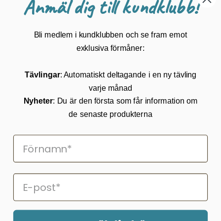
Anmäl dig till kundklubb!
Guider
Mærker
Bli medlem i kundklubben och se fram emot
Kundservice
exklusiva förmåner:
Kontakta oss
Tävlingar
: Automatiskt deltagande i en ny tävling
Köpvillkor
varje månad
Returnering
Cookies
Nyheter
: Du är den första som får information om
Om Kikkertland
de senaste produkterna
Prenumerera på vårt nyhetsbrev
ANMÄLAN NYHETSBREVET
Följ oss på Facebook