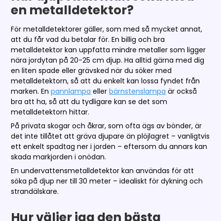
en metalldetektor?
För metalldetektorer gäller, som med så mycket annat,
att du får vad du betalar för. En billig och bra
metalldetektor kan uppfatta mindre metaller som ligger
nära jordytan på 20-25 cm djup. Ha alltid gärna med dig
en liten spade eller grävsked när du söker med
metalldetektorn, så att du enkelt kan lossa fyndet från
marken. En
pannlampa
eller
bärnstenslampa
är också
bra att ha, så att du tydligare kan se det som
metalldetektorn hittar.
På privata skogar och åkrar, som ofta ägs av bönder, är
det inte tillåtet att gräva djupare än plöjlagret – vanligtvis
ett enkelt spadtag ner i jorden – eftersom du annars kan
skada markjorden i onödan.
En undervattensmetalldetektor kan användas för att
söka på djup ner till 30 meter – idealiskt för dykning och
strandälskare.
Hur väljer jag den bästa