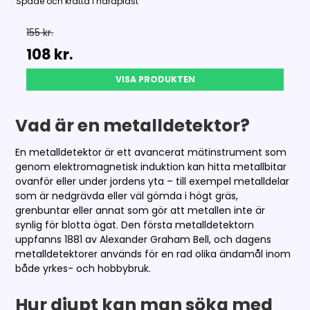
Spade och kratta i hårdplast
155 kr.
108 kr.
VISA PRODUKTEN
Vad är en metalldetektor?
En metalldetektor är ett avancerat mätinstrument som
genom elektromagnetisk induktion kan hitta metallbitar
ovanför eller under jordens yta – till exempel metalldelar
som är nedgrävda eller väl gömda i högt gräs,
grenbuntar eller annat som gör att metallen inte är
synlig för blotta ögat. Den första metalldetektorn
uppfanns 1881 av Alexander Graham Bell, och dagens
metalldetektorer används för en rad olika ändamål inom
både yrkes- och hobbybruk.
Hur djupt kan man söka med