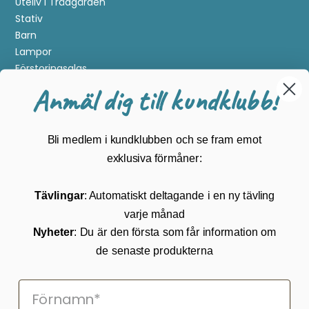
Uteliv i Trädgården
Stativ
Barn
Lampor
Förstoringsglas
Metalldetektering
Anmäl dig till kundklubb!
Guider
Mærker
Bli medlem i kundklubben och se fram emot
Kundservice
exklusiva förmåner:
Kontakta oss
Tävlingar
: Automatiskt deltagande i en ny tävling
Köpvillkor
varje månad
Returnering
Cookies
Nyheter
: Du är den första som får information om
Om Kikkertland
de senaste produkterna
Prenumerera på vårt nyhetsbrev