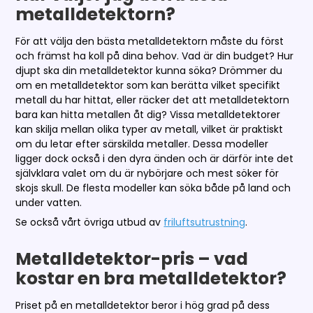
metalldetektorn?
För att välja den bästa metalldetektorn måste du först
och främst ha koll på dina behov. Vad är din budget? Hur
djupt ska din metalldetektor kunna söka? Drömmer du
om en metalldetektor som kan berätta vilket specifikt
metall du har hittat, eller räcker det att metalldetektorn
bara kan hitta metallen åt dig? Vissa metalldetektorer
kan skilja mellan olika typer av metall, vilket är praktiskt
om du letar efter särskilda metaller. Dessa modeller
ligger dock också i den dyra änden och är därför inte det
självklara valet om du är nybörjare och mest söker för
skojs skull. De flesta modeller kan söka både på land och
under vatten.
Se också vårt övriga utbud av
friluftsutrustning
.
Metalldetektor-pris – vad
kostar en bra metalldetektor?
Priset på en metalldetektor beror i hög grad på dess