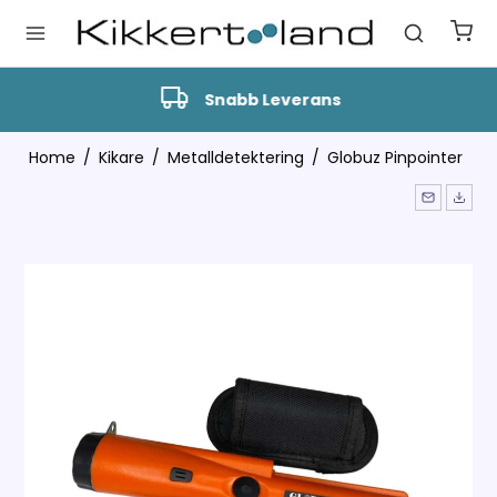
Snabb Leverans
Home
/
Kikare
/
Metalldetektering
/
Globuz Pinpointer