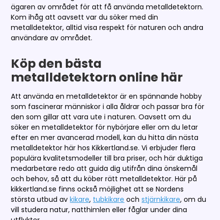
ägaren av området för att få använda metalldetektorn.
Kom ihåg att oavsett var du söker med din
metalldetektor, alltid visa respekt för naturen och andra
användare av området.
Köp den bästa
metalldetektorn online här
Att använda en metalldetektor är en spännande hobby
som fascinerar människor i alla åldrar och passar bra för
den som gillar att vara ute i naturen. Oavsett om du
söker en metalldetektor för nybörjare eller om du letar
efter en mer avancerad modell, kan du hitta din nästa
metalldetektor här hos Kikkertland.se. Vi erbjuder flera
populära kvalitetsmodeller till bra priser, och här duktiga
medarbetare redo att guida dig utifrån dina önskemål
och behov, så att du köber rätt metalldetektor. Här på
kikkertland.se finns också möjlighet att se Nordens
största utbud av
kikare
,
tubkikare
och
stjärnkikare
, om du
vill studera natur, natthimlen eller fåglar under dina
utflykter.