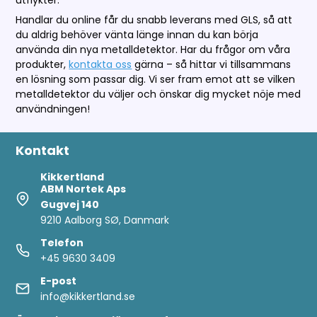
Handlar du online får du snabb leverans med GLS, så att
du aldrig behöver vänta länge innan du kan börja
använda din nya metalldetektor. Har du frågor om våra
produkter,
kontakta oss
gärna – så hittar vi tillsammans
en lösning som passar dig. Vi ser fram emot att se vilken
metalldetektor du väljer och önskar dig mycket nöje med
användningen!
Kontakt
Kikkertland
ABM Nortek Aps
Gugvej 140
9210 Aalborg SØ, Danmark
Telefon
+45 9630 3409
E-post
info@kikkertland.se