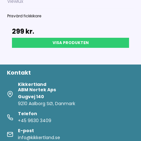
Viewlux
Prisvärd
fickkikare
299 kr.
VISA PRODUKTEN
Kontakt
Kikkertland
ABM Nortek Aps
Gugvej 140
9210 Aalborg SØ, Danmark
Telefon
+45 9630 3409
E-post
info@kikkertland.se