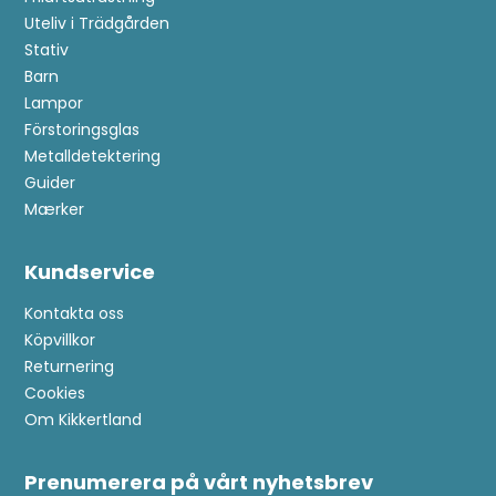
Uteliv i Trädgården
Stativ
Barn
Lampor
Förstoringsglas
Metalldetektering
Guider
Mærker
Anmäl dig till kundklubb!
Kundservice
Kontakta oss
Bli medlem i kundklubben och se fram emot
Köpvillkor
exklusiva förmåner:
Returnering
Cookies
Tävlingar
: Automatiskt deltagande i en ny tävling
Om Kikkertland
varje månad
Nyheter
: Du är den första som får information om
Prenumerera på vårt nyhetsbrev