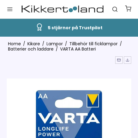
5 stjärnor på Trustpilot
Home
/
Kikare
/
Lampor
/
Tillbehör till ficklampor
/
Batterier och laddare
/
VARTA AA Batteri