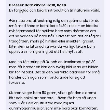
Bresser Barnkikare 3x30, Rosa
En färgglad och lärorik introduktion till naturens värld.
Gör naturens utforskning rolig och spännande för de
små med Bresser barnkikare 3x30 i rosa – en idealisk
nybörjarmodell för nyfikna barn som drömmer om
att se världen på nära håll. Oavsett om det är fåglar i
trädgården, moln på himlen eller insekter i gräset,
låter denna lätta och användarvänliga kikare barn
uppleva sin omgivning på ett helt nytt sätt.
Med en förstoring på 3x och en linsdiameter på 30
mm får barnet en klar och tydlig bild utan att bilden
blir för instabil. Det är den perfekta balansen för små
händer och ögon som fortfarande lär sig att
fokusera.
Kikaren väger bara 110 gram, vilket gör den extremt
lätt och enkel att hantera – även för barn så unga
som 4 år. Den är utrustad med mjuka
gummiögonmusslor, som inte bara ökar komforten,