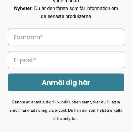
varje månad
Returnering
Cookies
Nyheter
: Du är den första som får information om
Om Kikkertland
de senaste produkterna
Prenumerera på vårt nyhetsbrev
ANMÄLAN NYHETSBREVET
Följ oss på Facebook
Anmäl dig här
2026 © Kikkertland.
Genom att anmäla dig till kundklubben samtycker du till att ta
Organisationsnummer: DK43080725
emot marknadsföring via e-post. Du kan när som helst återkalla
ditt samtycke.