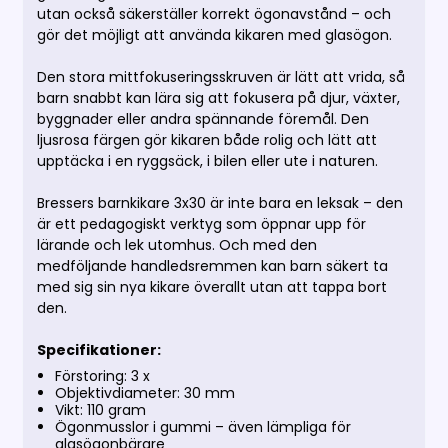
utan också säkerställer korrekt ögonavstånd – och
gör det möjligt att använda kikaren med glasögon.
Den stora mittfokuseringsskruven är lätt att vrida, så
barn snabbt kan lära sig att fokusera på djur, växter,
byggnader eller andra spännande föremål. Den
ljusrosa färgen gör kikaren både rolig och lätt att
upptäcka i en ryggsäck, i bilen eller ute i naturen.
Bressers barnkikare 3x30 är inte bara en leksak – den
är ett pedagogiskt verktyg som öppnar upp för
lärande och lek utomhus. Och med den
medföljande handledsremmen kan barn säkert ta
med sig sin nya kikare överallt utan att tappa bort
den.
Specifikationer:
Förstoring: 3 x
Objektivdiameter: 30 mm
Vikt: 110 gram
Ögonmusslor i gummi – även lämpliga för
glasögonbärare