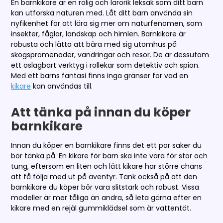
En barnkikare är en rolig och lärorik leksak som ditt barn
kan utforska naturen med. Låt ditt barn använda sin
nyfikenhet för att lära sig mer om naturfenomen, som
insekter, fåglar, landskap och himlen. Barnkikare är
robusta och lätta att bära med sig utomhus på
skogspromenader, vandringar och resor. De är dessutom
ett oslagbart verktyg i rollekar som detektiv och spion.
Med ett barns fantasi finns inga gränser för vad en
kikare
kan användas till.
Att tänka på innan du köper
barnkikare
Innan du köper en barnkikare finns det ett par saker du
bör tänka på. En kikare för barn ska inte vara för stor och
tung, eftersom en liten och lätt kikare har större chans
att få följa med ut på äventyr. Tänk också på att den
barnkikare du köper bör vara slitstark och robust. Vissa
modeller är mer tåliga än andra, så leta gärna efter en
kikare med en rejäl gummiklädsel som är vattentät.