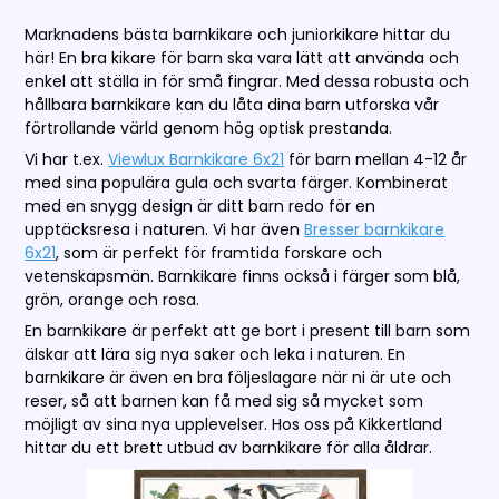
Marknadens bästa barnkikare och juniorkikare hittar du
här! En bra kikare för barn ska vara lätt att använda och
enkel att ställa in för små fingrar. Med dessa robusta och
hållbara barnkikare kan du låta dina barn utforska vår
förtrollande värld genom hög optisk prestanda.
Vi har t.ex.
Viewlux Barnkikare 6x21
för barn mellan 4-12 år
med sina populära gula och svarta färger. Kombinerat
med en snygg design är ditt barn redo för en
upptäcksresa i naturen. Vi har även
Bresser barnkikare
6x21
, som är perfekt för framtida forskare och
vetenskapsmän. Barnkikare finns också i färger som blå,
grön, orange och rosa.
En barnkikare är perfekt att ge bort i present till barn som
älskar att lära sig nya saker och leka i naturen. En
barnkikare är även en bra följeslagare när ni är ute och
reser, så att barnen kan få med sig så mycket som
möjligt av sina nya upplevelser. Hos oss på Kikkertland
hittar du ett brett utbud av barnkikare för alla åldrar.