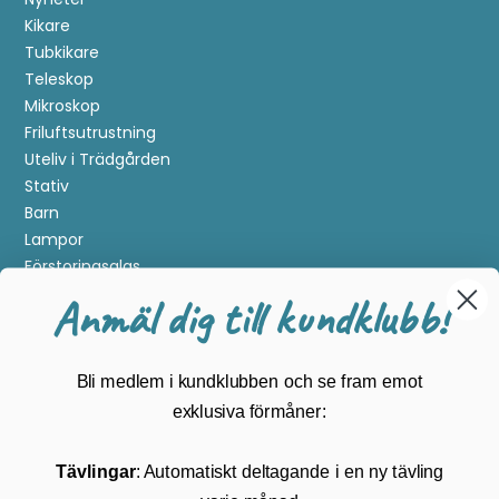
Kikare
Tubkikare
Teleskop
Mikroskop
Friluftsutrustning
Uteliv i Trädgården
Stativ
Barn
Lampor
Förstoringsglas
Metalldetektering
Anmäl dig till kundklubb!
Guider
Mærker
Bli medlem i kundklubben och se fram emot
Kundservice
exklusiva förmåner:
Kontakta oss
Tävlingar
: Automatiskt deltagande i en ny tävling
Köpvillkor