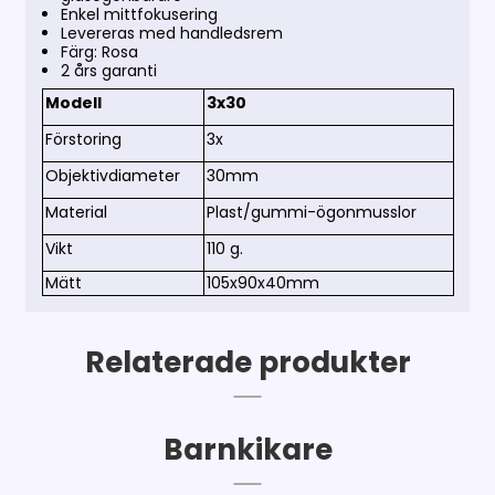
Enkel mittfokusering
Levereras med handledsrem
Färg: Rosa
2 års garanti
Modell
3x30
Förstoring
3x
Objektivdiameter
30mm
Material
Plast/gummi-ögonmusslor
Vikt
110 g.
Mätt
105x90x40mm
Relaterade produkter
Barnkikare