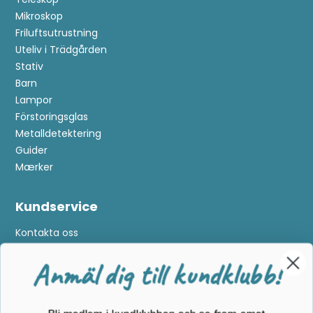
Mikroskop
Friluftsutrustning
Uteliv i Trädgården
Stativ
Barn
Lampor
Förstoringsglas
Metalldetektering
Anmäl dig till kundklubb!
Guider
Mærker
Bli medlem i kundklubben och se fram emot
Kundservice
exklusiva förmåner:
Kontakta oss
Tävlingar
: Automatiskt deltagande i en ny tävling
Köpvillkor
Returnering
varje månad
Cookies
Nyheter
: Du är den första som får information om
Om Kikkertland
de senaste produkterna