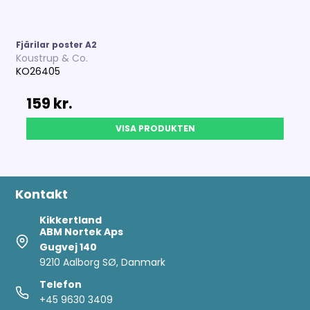
Fjärilar poster A2
Koustrup & Co.
KO26405
159 kr.
VISA PRODUKTEN
Kontakt
Kikkertland
ABM Nortek Aps
Gugvej 140
9210 Aalborg SØ, Danmark
Telefon
+45 9630 3409