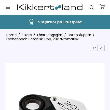
5 stjärnor på Trustpilot
Home
/
Kikare
/
Förstoringsglas
/
Botanikluppar
/
Eschenbach Botanisk lupp, 20x akromatisk