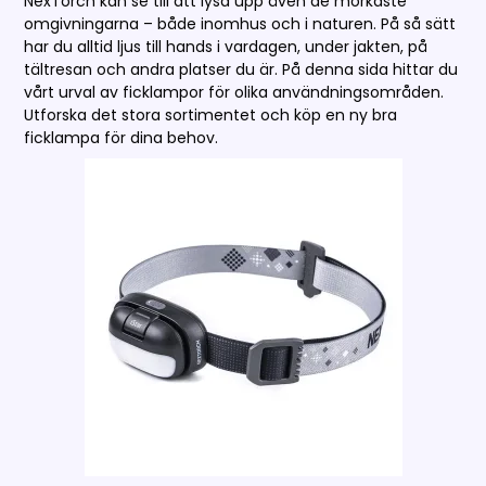
NexTorch kan se till att lysa upp även de mörkaste
omgivningarna – både inomhus och i naturen. På så sätt
har du alltid ljus till hands i vardagen, under jakten, på
tältresan och andra platser du är. På denna sida hittar du
vårt urval av ficklampor för olika användningsområden.
Utforska det stora sortimentet och köp en ny bra
ficklampa för dina behov.