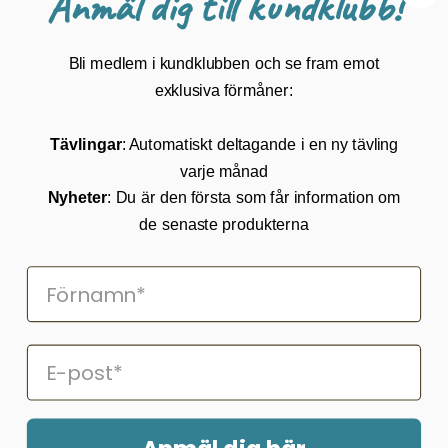
Anmäl dig till kundklubb!
Guider
Mærker
Bli medlem i kundklubben och se fram emot
Kundservice
exklusiva förmåner:
Kontakta oss
Tävlingar
: Automatiskt deltagande i en ny tävling
Köpvillkor
varje månad
Returnering
Cookies
Nyheter
: Du är den första som får information om
Om Kikkertland
de senaste produkterna
Prenumerera på vårt nyhetsbrev
ANMÄLAN NYHETSBREVET
Följ oss på Facebook