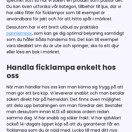
specifikt sätt så har vi säkert en produkt som passar det.
Du kan även utforska vår kategori, tillbehör till ljus, där vi
har olika filter för ficklampor som till exempel är
användbara för jakt och för att hitta spår i mörkret.
Dessutom har vi ett brett utbud av praktiska
pannlampor
, som kan ge dig optimal belysning samtidigt
som du håller båda händerna fria. Det kan till exempel
vara idealiskt om du är ute och springer, ska ta ett djur
eller läsa en bok i mörkret.
Handla ficklampa enkelt hos
oss
När man handlar hos oss kan man känna sig trygg på att
man gör ett bra köp. Vi levererar snabbt och man betalar
säkert direkt här på hemsidan. Det finns även möjlighet
att dela upp betalningen om man föredrar det. Beställer
man dessutom innan kl.13 så skickas ordern redan
samma dag. Vi har snabb og säker frakt. Vi har självklart
också 14-dagars öppet köp så att du garanterat får en
ficklampa som du är nöjd med. Lycka till med ditt nya