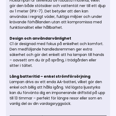
Ficklampan är tillverkad av robusta material, vilket
gör den både stötsäker och vattentät ner till ett djup
av 1 meter (IPX-7). Det betyder att den kan
användas i regnigt väder, fuktiga miljöer och under
krävande förhållanden utan att kompromissa med
funktionalitet eller hållbarhet.
Design och användarvänlighet
C1 är designad med fokus på enkelhet och komfort.
Den medföljande handledsremmen ger extra
säkerhet och gör det enkelt att ha lampan till hands
– oavsett om du är på språng, i trädgården eller
sitter i tältet.
Lång batteritid – enkel strömförsörjning
Lampan drivs av ett enda AA-batteri, vilket gör den
enkel och billig att hålla igång. Vid lägsta ljusstyrka
kan du förvänta dig en imponerande driftstid på upp
till 13 timmar – perfekt för längre resor eller som en
vanlig del av din vardagsryggsäck.