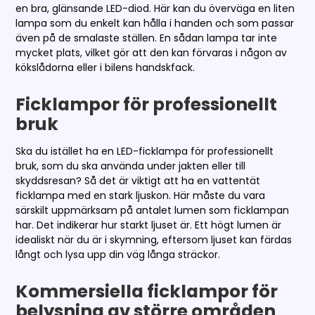
en bra, glänsande LED-diod. Här kan du överväga en liten
lampa som du enkelt kan hålla i handen och som passar
även på de smalaste ställen. En sådan lampa tar inte
mycket plats, vilket gör att den kan förvaras i någon av
kökslådorna eller i bilens handskfack.
Ficklampor för professionellt
bruk
Ska du istället ha en LED-ficklampa för professionellt
bruk, som du ska använda under jakten eller till
skyddsresan? Så det är viktigt att ha en vattentät
ficklampa med en stark ljuskon. Här måste du vara
särskilt uppmärksam på antalet lumen som ficklampan
har. Det indikerar hur starkt ljuset är. Ett högt lumen är
idealiskt när du är i skymning, eftersom ljuset kan färdas
långt och lysa upp din väg långa sträckor.
Kommersiella ficklampor för
belysning av större områden