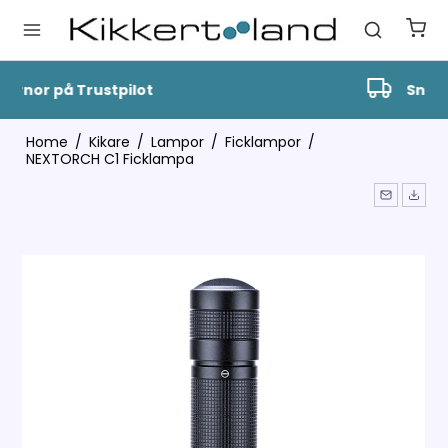
Snabb Leverans
Home
/
Kikare
/
Lampor
/
Ficklampor
/
NEXTORCH C1 Ficklampa