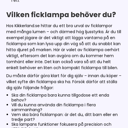
i ett
Vilken ficklampa behöver du?
Hos Kikkerland.se hittar du ett bra urval av ficklampor
med många lumen – och därmed hög ljusstyrka. Är du till
exempel jägare är det viktigt att lägga vantarna på en
ficklampa som kan lysa upp din väg så att du snabbt kan
hitta djuret på marken. Här är valet av ficklampa oerhört
viktigt, eftersom det kan avgöra om du kommer hem
tomhänt eller inte. Det kan också vara så att du helt
enkelt behöver en liten och kompakt ficklampa till bilen.
Du måste därför göra klart för dig själv – innan du köper –
vilket syfte din ficklampa ska ha. Försök därför att ställa
dig själv följande frågor:
Ska din ficklampa bara kunna tillgodose ett enda
behov?
Vill du kunna använda din ficklampa i flera
sammanhang?
Vem ska bära ficklampan: är det du, ditt barn eller en
tredje part?
Ska lampans funktioner fokusera på precision och