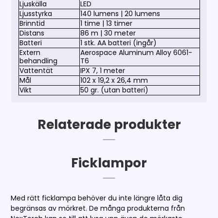
Ljuskälla
LED
Ljusstyrka
140 lumens | 20 lumens
Brinntid
1 time | 13 timer
Distans
86 m | 30 meter
Batteri
1 stk. AA batteri (ingår)
Extern
Aerospace Aluminum Alloy 6061-
behandling
T6
Vattentät
IPX 7, 1 meter
Mål
102 x 19,2 x 26,4 mm
Vikt
50 gr. (utan batteri)
Relaterade produkter
Ficklampor
Med rätt ficklampa behöver du inte längre låta dig
begränsas av mörkret. De många produkterna från