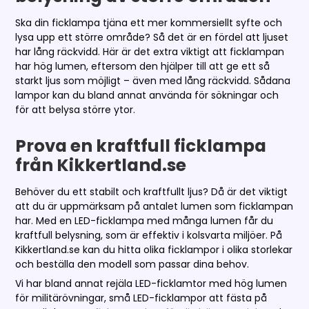
Ska din ficklampa tjäna ett mer kommersiellt syfte och
lysa upp ett större område? Så det är en fördel att ljuset
har lång räckvidd. Här är det extra viktigt att ficklampan
har hög lumen, eftersom den hjälper till att ge ett så
starkt ljus som möjligt – även med lång räckvidd. Sådana
lampor kan du bland annat använda för sökningar och
för att belysa större ytor.
Prova en kraftfull ficklampa
från Kikkertland.se
Behöver du ett stabilt och kraftfullt ljus? Då är det viktigt
att du är uppmärksam på antalet lumen som ficklampan
har. Med en LED-ficklampa med många lumen får du
kraftfull belysning, som är effektiv i kolsvarta miljöer. På
Kikkertland.se kan du hitta olika ficklampor i olika storlekar
och beställa den modell som passar dina behov.
Vi har bland annat rejäla LED-ficklamtor med hög lumen
för militärövningar, små LED-ficklampor att fästa på