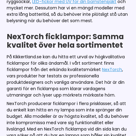
ryggsäckar,
LED-fickor med UV för din bärnstensjakt
och
mycket mer. Dessutom har vi en mängd modeller med
extra lång batteritid, så du behöver inte plötsligt stå utan
belysning när du behöver det som mest.
NexTorch ficklampor: Samma
kvalitet över hela sortimentet
På Kikkertland.se kan du hitta ett urval av högkvalitativa
ficklampor för olika ändamål. I vårt sortiment finns
ficklampor från det erkända kvalitetsmärket
NexTorch
,
vars produkter har testats av professionella
produktdesigners och vanliga användare. Det här är din
garanti för en ficklampa som klarar vardagens
utmaningar och lyser upp mörkrets mörkaste hörn.
NexTorch producerar ficklampor i flera prisklasser, så att
du enkelt kan hitta en ny lampa som inte spränger din
budget. Alla modeller är av högsta kvalitet, så du behöver
inte kompromissa med vare sig funktionalitet eller
livslängd. Med en NexTorch ficklampa vid din sida kan du
vara säker på att du har en lampa som håller sin kvalitet