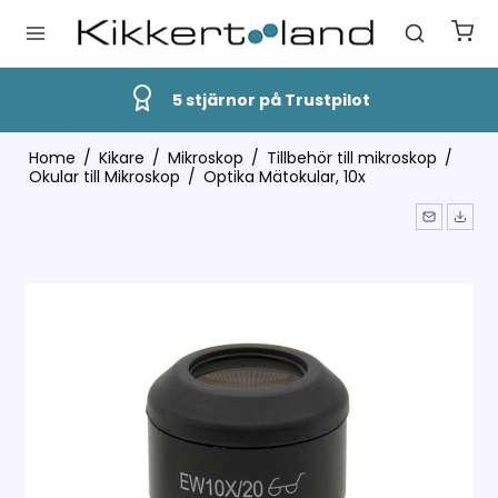
tjärnor på Trustpilot
Snab
Home
/
Kikare
/
Mikroskop
/
Tillbehör till mikroskop
/
Okular till Mikroskop
/
Optika Mätokular, 10x