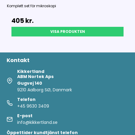
Komplett set för mikroskopi
405 kr.
VISA PRODUKTEN
Kontakt
Kikkertland
ABM Nortek Aps
Gugvej 140
9210 Aalborg SØ, Danmark
Telefon
+45 9630 3409
E-post
info@kikkertland.se
Öppettider
kundtjänst telefon