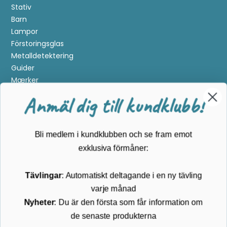
Stativ
Barn
Lampor
Förstoringsglas
Metalldetektering
Anmäl dig till kundklubb!
Guider
Mærker
Bli medlem i kundklubben och se fram emot
Kundservice
exklusiva förmåner:
Kontakta oss
Tävlingar
: Automatiskt deltagande i en ny tävling
Köpvillkor
varje månad
Returnering
Cookies
Nyheter
: Du är den första som får information om
Om Kikkertland
de senaste produkterna
Prenumerera på vårt nyhetsbrev