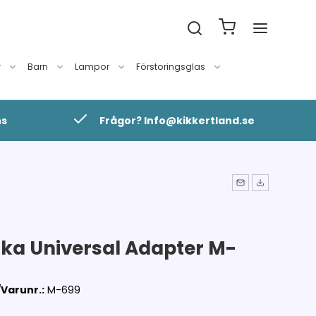
v
Barn
Lampor
Förstoringsglas
ns
Frågor? Info@kikkertland.se
ika Universal Adapter M-
Varunr.:
M-699