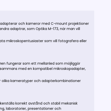
kopadapterar och kameror med C-mount projektioner
andra adaptrar, som Optika M-173, när man vill
vata mikroskopentusiaster som vill fotografera eller
Den fungerar som ett mellanled som möjliggör
 tillsammans med en kompatibel mikroskopadapter,
där olika kameratyper och adapterkombinationer
erställa korrekt avstånd och stabil mekanisk
ng, laboratorier, presentationer och