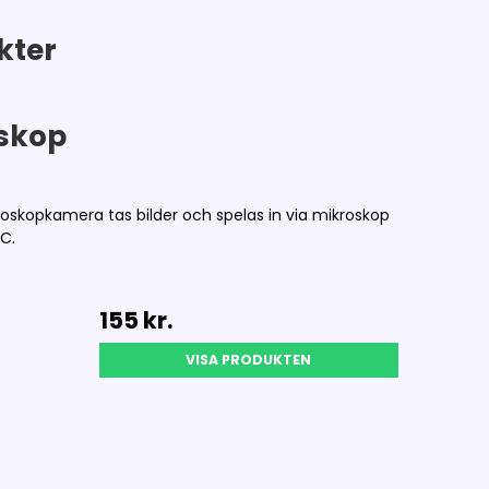
kter
oskop
oskopkamera tas bilder och spelas in via mikroskop
AC.
155 kr.
VISA PRODUKTEN