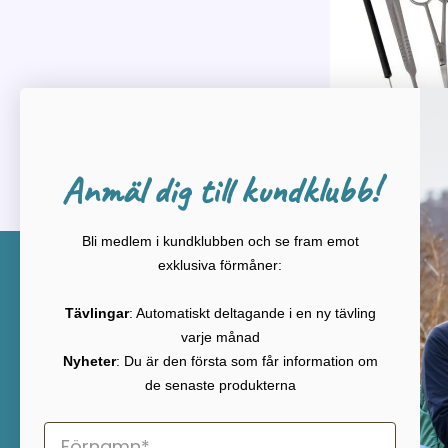
Anmäl dig till kundklubb!
Bli medlem i kundklubben och se fram emot
exklusiva förmåner:
Kontakt
KATEG
Kikkertland
REA
Tävlingar
: Automatiskt deltagande i en ny tävling
ABM Nortek Aps
Nyheter
varje månad
Gugvej 140
Kikare
Nyheter
: Du är den första som får information om
9210 Aalborg SØ, Danmark
Tubkikar
de senaste produkterna
Telefon
Teleskop
+45 9630 3409
Mikrosko