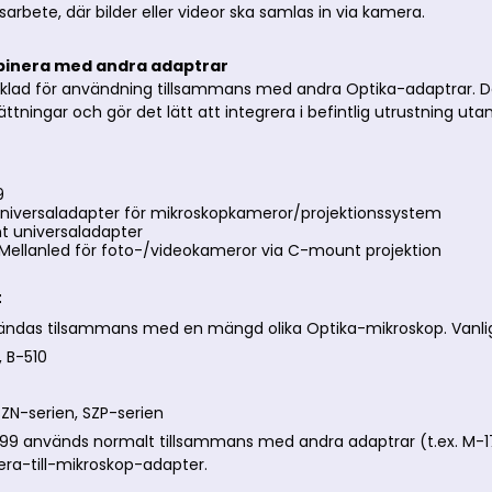
rbete, där bilder eller videor ska samlas in via kamera.
binera med andra adaptrar
lad för användning tillsammans med andra Optika-adaptrar. Det
ttningar och gör det lätt att integrera i befintlig utrustning 
a
9
Universaladapter för mikroskopkameror/projektionssystem
 universaladapter
Mellanled för foto-/videokameror via C-mount projektion
t
das tilsammans med en mängd olika Optika-mikroskop. Vanliga serie
, B-510
SZN-serien, SZP-serien
99 används normalt tillsammans med andra adaptrar (t.ex. M-17
ra-till-mikroskop-adapter.