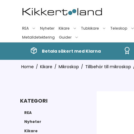
REA
Nyheter
Kikare
Tubkikare
Teleskop
Metalldetektering
Guider
Betala säkert med Klarna
Home
/
Kikare
/
Mikroskop
/
Tillbehör till mikroskop
KATEGORI
REA
Nyheter
Kikare