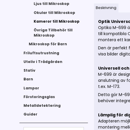
Ljus till Mikroskop
Beskrivning
Okular till Mikroskop
Optik Univers
Kameror till Mikroskop
Optika M-699 ä
Övriga Tillbehör till
till kompatibla
Mikroskop
montera ett kam
Mikroskop för Barn
Den är perfekt f
Friluftsutrustning
visa bilder digit
Uteliv i Trädgården
Universell och 
Stativ
M-699 är desig
Barn
anslutning av f
t.ex. M-173.
Lampor
Detta gör M-699
Förstoringsglas
behöver integre
Metalldetektering
Guider
Lämplig för d
Adapteren möjli
montering mella