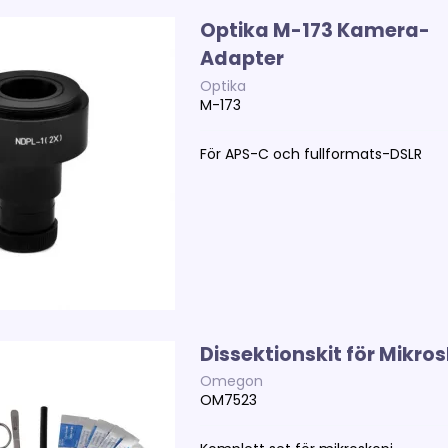
Optika M-173 Kamera-
Adapter
Optika
M-173
För APS-C och fullformats-DSLR
Dissektionskit för Mikro
Omegon
OM7523