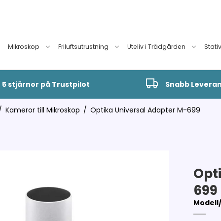
Mikroskop
Friluftsutrustning
Uteliv i Trädgården
Stati
5 stjärnor på Trustpilot
Snabb Levera
/
Kameror till Mikroskop
/
Optika Universal Adapter M-699
Opt
699
Modell/