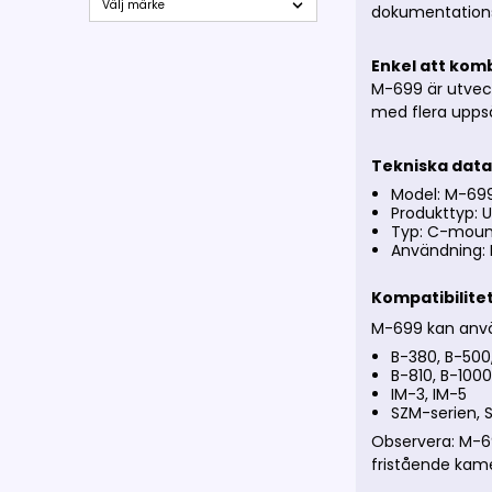
dokumentationsa
Enkel att kom
M-699 är utveck
med flera uppsä
Tekniska dat
Model: M-69
Produkttyp: 
Typ: C-mount
Användning: 
Kompatibilite
M-699 kan använ
B-380, B-500
B-810, B-1000
IM-3, IM-5
SZM-serien, 
Observera: M-6
fristående kame