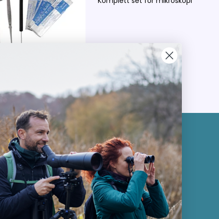
Komplett set för mikroskopi
ORI
Kundservice
Kontakta oss
Köpvillkor
Returnering
e
Cookies
Om Kikkertland
p