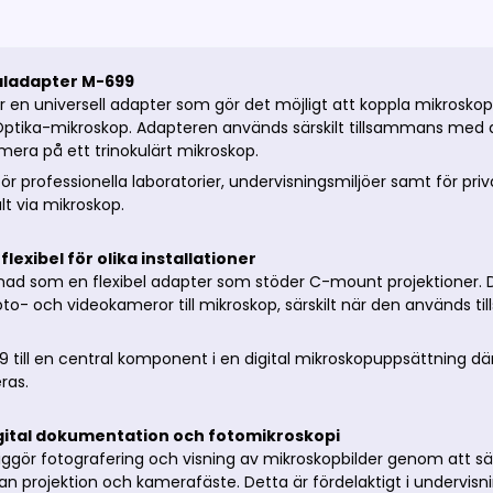
aladapter M-699
r en universell adapter som gör det möjligt att koppla mikros
 Optika-mikroskop. Adapteren används särskilt tillsammans med 
era på ett trinokulärt mikroskop.
ör professionella laboratorier, undervisningsmiljöer samt för pri
alt via mikroskop.
flexibel för olika installationer
nad som en flexibel adapter som stöder C-mount projektioner. 
oto- och videokameror till mikroskop, särskilt när den används
 till en central komponent i en digital mikroskopuppsättning 
ras.
igital dokumentation och fotomikroskopi
ggör fotografering och visning av mikroskopbilder genom att säk
n projektion och kamerafäste. Detta är fördelaktigt i undervisni