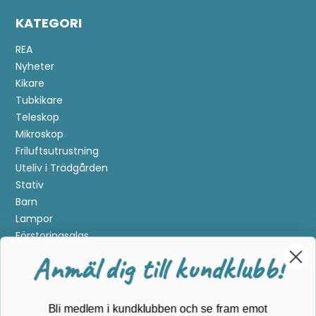
KATEGORI
REA
Nyheter
Kikare
Tubkikare
Teleskop
Mikroskop
Friluftsutrustning
Uteliv i Trädgården
Stativ
Barn
Lampor
Förstoringsglas
Metalldetektering
Anmäl dig till kundklubb!
Guider
Mærker
Bli medlem i kundklubben och se fram emot