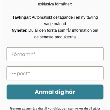
Kundservice
exklusiva förmåner:
Kontakta oss
Tävlingar
: Automatiskt deltagande i en ny tävling
Köpvillkor
varje månad
Returnering
Cookies
Nyheter
: Du är den första som får information om
Om Kikkertland
de senaste produkterna
Prenumerera på vårt nyhetsbrev
ANMÄLAN NYHETSBREVET
Följ oss på Facebook
Anmäl dig här
2026 © Kikkertland.
Genom att anmäla dig till kundklubben samtycker du till att ta
Organisationsnummer: DK43080725