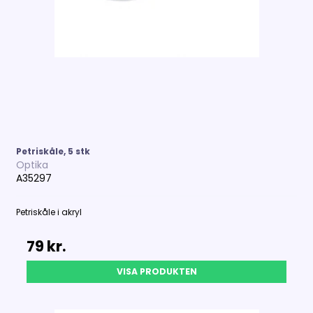
Petriskåle, 5 stk
Optika
A35297
Petriskåle i akryl
79 kr.
VISA PRODUKTEN