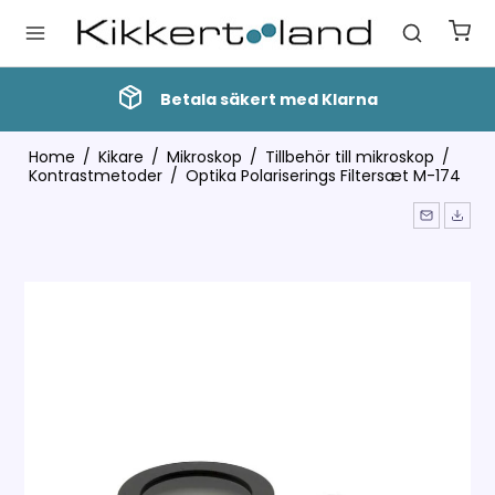
Betala säkert med Klarna
Home
/
Kikare
/
Mikroskop
/
Tillbehör till mikroskop
/
Kontrastmetoder
/
Optika Polariserings Filtersæt M-174