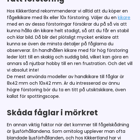
Hos Kikkertland rekommenderar vi alltid att du köper en
fågelkikare med 8x eller 10x förstoring. Väljer du en
kikare
med en av dessa förstoringar försäkrar du på så vis att
kunna hålla din kikare helt stadigt, så att du får en stabil
och klar bild. Då blir det plötsligt mycket enklare att
kunna se även de minsta detaljer på fåglarna du
observerar. En handhållen kikare med för hög förstoring
leder lätt till en skakig och suddig bild, vilket kan göra en
annars så njutbar hobby till en ren frustration. Och det vill
vi absolut inte!
De mest använda modeller av handkikare till fåglar är
8x42 mm och 10x42 mm. Är du intresserad av ännu
högre förstoring bör du ta en titt på utsiktskikare, även
kallat för spottingscope.
Skåda fåglar i mörkret
En annan viktig faktor när det kommer till fågelskådning
är ljusförhållandena. Som ornitolog upplever man ofta
blandade ljusförhållanden, och hos Kikkertland har vi