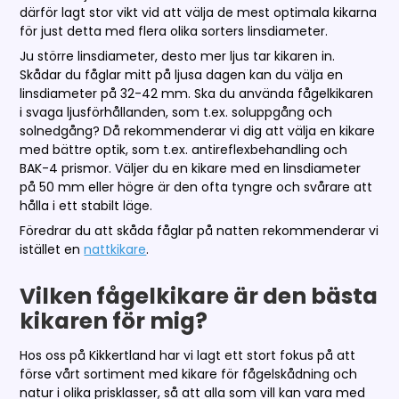
därför lagt stor vikt vid att välja de mest optimala kikarna
för just detta med flera olika sorters linsdiameter.
Ju större linsdiameter, desto mer ljus tar kikaren in.
Skådar du fåglar mitt på ljusa dagen kan du välja en
linsdiameter på 32-42 mm. Ska du använda fågelkikaren
i svaga ljusförhållanden, som t.ex. soluppgång och
solnedgång? Då rekommenderar vi dig att välja en kikare
med bättre optik, som t.ex. antireflexbehandling och
BAK-4 prismor. Väljer du en kikare med en linsdiameter
på 50 mm eller högre är den ofta tyngre och svårare att
hålla i ett stabilt läge.
Föredrar du att skåda fåglar på natten rekommenderar vi
istället en
nattkikare
.
Vilken fågelkikare är den bästa
kikaren för mig?
Hos oss på Kikkertland har vi lagt ett stort fokus på att
förse vårt sortiment med kikare för fågelskådning och
natur i olika prisklasser, så att alla som vill kan vara med