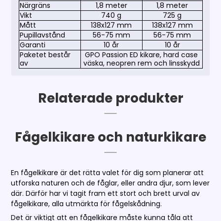
Närgräns
1,8 meter
1,8 meter
Vikt
740 g
725 g
Mått
138x127 mm
138x127 mm
Pupillavstånd
56-75 mm
56-75 mm
Garanti
10 år
10 år
Paketet består
GPO Passion ED kikare, hard case
av
väska, neopren rem
och linsskydd
Relaterade produkter
Fågelkikare och naturkikare
En fågelkikare är det rätta valet för dig som planerar att
utforska naturen och de fåglar, eller andra djur, som lever
där. Därför har vi tagit fram ett stort och brett urval av
fågelkikare, alla utmärkta för fågelskådning.
Det är viktigt att en fågelkikare måste kunna tåla att