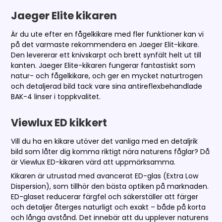
Jaeger Elite kikaren
Är du ute efter en fågelkikare med fler funktioner kan vi
på det varmaste rekommendera en Jaeger Elit-kikare.
Den levererar ett knivskarpt och brett synfält helt ut till
kanten. Jaeger Elite-kikaren fungerar fantastiskt som
natur- och fågelkikare, och ger en mycket naturtrogen
och detaljerad bild tack vare sina antireflexbehandlade
BAK-4 linser i toppkvalitet.
Viewlux ED kikkert
Vill du ha en kikare utöver det vanliga med en detaljrik
bild som låter dig komma riktigt nära naturens fåglar? Då
är Viewlux ED-kikaren värd att uppmärksamma.
Kikaren är utrustad med avancerat ED-glas (Extra Low
Dispersion), som tillhör den bästa optiken på marknaden.
ED-glaset reducerar färgfel och säkerställer att färger
och detaljer återges naturligt och exakt – både på korta
och långa avstånd. Det innebär att du upplever naturens