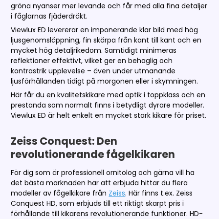
gröna nyanser mer levande och får med alla fina detaljer
i fåglarnas fjäderdräkt.
Viewlux ED levererar en imponerande klar bild med hög
ljusgenomsläppning, fin skärpa från kant till kant och en
mycket hög detaljrikedom. Samtidigt minimeras
reflektioner effektivt, vilket ger en behaglig och
kontrastrik upplevelse – även under utmanande
ljusförhållanden tidigt på morgonen eller i skymningen.
Här får du en kvalitetskikare med optik i toppklass och en
prestanda som normalt finns i betydligt dyrare modeller.
Viewlux ED är helt enkelt en mycket stark kikare för priset.
Zeiss Conquest: Den
revolutionerande fågelkikaren
För dig som är professionell ornitolog och gärna vill ha
det bästa marknaden har att erbjuda hittar du flera
modeller av fågelkikare från
Zeiss
. Här finns t.ex. Zeiss
Conquest HD, som erbjuds till ett riktigt skarpt pris i
förhållande till kikarens revolutionerande funktioner. HD-