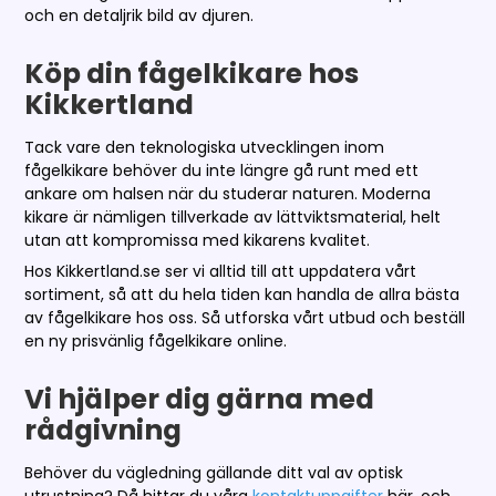
och en detaljrik bild av djuren.
Köp din fågelkikare hos
Kikkertland
Tack vare den teknologiska utvecklingen inom
fågelkikare behöver du inte längre gå runt med ett
ankare om halsen när du studerar naturen. Moderna
kikare är nämligen tillverkade av lättviktsmaterial, helt
utan att kompromissa med kikarens kvalitet.
Hos Kikkertland.se ser vi alltid till att uppdatera vårt
sortiment, så att du hela tiden kan handla de allra bästa
av fågelkikare hos oss. Så utforska vårt utbud och beställ
en ny prisvänlig fågelkikare online.
Vi hjälper dig gärna med
rådgivning
Behöver du vägledning gällande ditt val av optisk
utrustning? Då hittar du våra
kontaktuppgifter
här, och