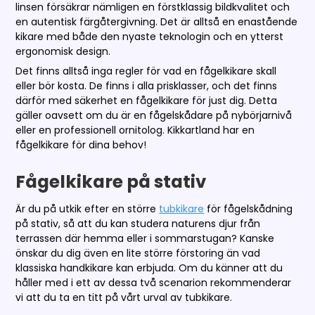
linsen försäkrar nämligen en förstklassig bildkvalitet och
en autentisk färgåtergivning. Det är alltså en enastående
kikare med både den nyaste teknologin och en ytterst
ergonomisk design.
Det finns alltså inga regler för vad en fågelkikare skall
eller bör kosta. De finns i alla prisklasser, och det finns
därför med säkerhet en fågelkikare för just dig. Detta
gäller oavsett om du är en fågelskådare på nybörjarnivå
eller en professionell ornitolog. Kikkartland har en
fågelkikare för dina behov!
Fågelkikare på stativ
Är du på utkik efter en större
tubkikare
för fågelskådning
på stativ, så att du kan studera naturens djur från
terrassen där hemma eller i sommarstugan? Kanske
önskar du dig även en lite större förstoring än vad
klassiska handkikare kan erbjuda. Om du känner att du
håller med i ett av dessa två scenarion rekommenderar
vi att du ta en titt på vårt urval av tubkikare.