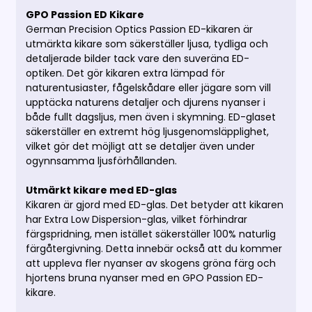
GPO Passion ED Kikare
German Precision Optics Passion ED-kikaren är
utmärkta kikare som säkerställer ljusa, tydliga och
detaljerade bilder tack vare den suveräna ED-
optiken. Det gör kikaren extra lämpad för
naturentusiaster, fågelskådare eller jägare som vill
upptäcka naturens detaljer och djurens nyanser i
både fullt dagsljus, men även i skymning. ED-glaset
säkerställer en extremt hög ljusgenomsläpplighet,
vilket gör det möjligt att se detaljer även under
ogynnsamma ljusförhållanden.
Utmärkt kikare med ED-glas
Kikaren är gjord med ED-glas. Det betyder att kikaren
har Extra Low Dispersion-glas, vilket förhindrar
färgspridning, men istället säkerställer 100% naturlig
färgåtergivning. Detta innebär också att du kommer
att uppleva fler nyanser av skogens gröna färg och
hjortens bruna nyanser med en GPO Passion ED-
kikare.