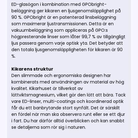
ED-glasögon i kombination med GPObright-
beläggning ger kikaren en ljusgenomsläpplighet på
90 %. GPObright är en patenterad linsbeläggning
som maximerar ljustransmissionen. Detta är en
vakuumbeläggning som appliceras på GPO:s
högpresterande linser som låter 99,7 % av tillgängligt
ljus passera genom varje optisk yta. Det betyder att
den totala ljusgenomsläppligheten för kikaren är 90
%.
Kikarens struktur
Den slimmade och ergonomiska designen har
kombinerats med användningen av material av hög
kvalitet. Kikarhuset är tillverkat av
lättviktsmagnesium, vilket gör den lätt att bära. Tack
vare ED-linser, multi-coatings och koordinerad optik
får du ett banbrytande stort synfält. Det är särskilt
en fördel när man ska observera runt eller se ett djur
i fart. Du har därför alltid överblicken och kan snabbt
se detaljerna som rör sig i naturen.