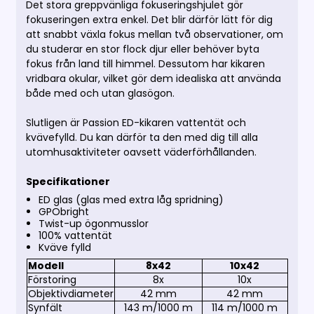
Det stora greppvänliga fokuseringshjulet gör
fokuseringen extra enkel. Det blir därför lätt för dig
att snabbt växla fokus mellan två observationer, om
du studerar en stor flock djur eller behöver byta
fokus från land till himmel. Dessutom har kikaren
vridbara okular, vilket gör dem idealiska att använda
både med och utan glasögon.
Slutligen är Passion ED-kikaren vattentät och
kvävefylld. Du kan därför ta den med dig till alla
utomhusaktiviteter oavsett väderförhållanden.
Specifikationer
ED glas (glas med extra låg spridning)
GPObright
Twist-up ögonmusslor
100% vattentät
Kväve fylld
Modell
8x42
10x42
Förstoring
8x
10x
Objektivdiameter
42 mm
42 mm
Synfält
143 m/1000 m
114 m/1000 m