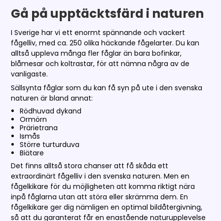
Gå på upptäcktsfärd i naturen
I Sverige har vi ett enormt spännande och vackert
fågelliv, med ca. 250 olika häckande fågelarter. Du kan
alltså uppleva många fler fåglar än bara bofinkar,
blåmesar och koltrastar, för att nämna några av de
vanligaste.
Sällsynta fåglar som du kan få syn på ute i den svenska
naturen är bland annat:
Rödhuvad dykand
Ormörn
Prärietrana
Ismås
Större turturduva
Biätare
Det finns alltså stora chanser att få skåda ett
extraordinärt fågelliv i den svenska naturen. Men en
fågelkikare för du möjligheten att komma riktigt nära
inpå fåglarna utan att störa eller skrämma dem. En
fågelkikare ger dig nämligen en optimal bildåtergivning,
så att du garanterat får en enastående naturupplevelse