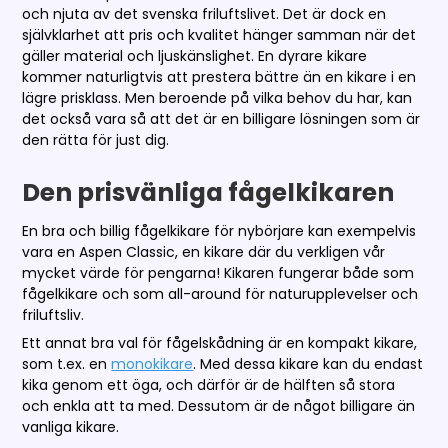
och njuta av det svenska friluftslivet. Det är dock en
självklarhet att pris och kvalitet hänger samman när det
gäller material och ljuskänslighet. En dyrare kikare
kommer naturligtvis att prestera bättre än en kikare i en
lägre prisklass. Men beroende på vilka behov du har, kan
det också vara så att det är en billigare lösningen som är
den rätta för just dig.
Den prisvänliga fågelkikaren
En bra och billig fågelkikare för nybörjare kan exempelvis
vara en Aspen Classic, en kikare där du verkligen vår
mycket värde för pengarna! Kikaren fungerar både som
fågelkikare och som all-around för naturupplevelser och
friluftsliv.
Ett annat bra val för fågelskådning är en kompakt kikare,
som t.ex. en
monokikare
. Med dessa kikare kan du endast
kika genom ett öga, och därför är de hälften så stora
och enkla att ta med. Dessutom är de något billigare än
vanliga kikare.