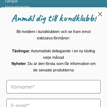
Lampor
Förstoringsglas
Metalldetektering
Anmäl dig till kundklubb!
Guider
Mærker
Bli medlem i kundklubben och se fram emot
Kundservice
exklusiva förmåner:
Kontakta oss
Tävlingar
: Automatiskt deltagande i en ny tävling
Köpvillkor
varje månad
Returnering
Cookies
Nyheter
: Du är den första som får information om
Om Kikkertland
de senaste produkterna
Prenumerera på vårt nyhetsbrev
ANMÄLAN NYHETSBREVET