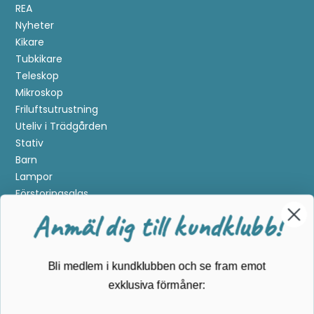
REA
Nyheter
Kikare
Tubkikare
Teleskop
Mikroskop
Friluftsutrustning
Uteliv i Trädgården
Stativ
Barn
Lampor
Förstoringsglas
Metalldetektering
Anmäl dig till kundklubb!
Guider
Mærker
Bli medlem i kundklubben och se fram emot
Kundservice
exklusiva förmåner:
Kontakta oss