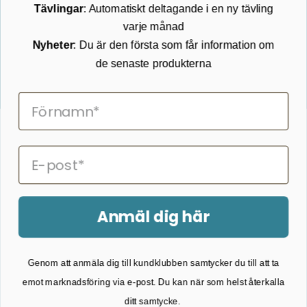
Tävlingar
: Automatiskt deltagande i en ny tävling
Köpvillkor
varje månad
Returnering
Cookies
Nyheter
: Du är den första som får information om
Om Kikkertland
de senaste produkterna
Prenumerera på vårt nyhetsbrev
ANMÄLAN NYHETSBREVET
Följ oss på Facebook
Anmäl dig här
2026 © Kikkertland.
Genom att anmäla dig till kundklubben samtycker du till att ta
Organisationsnummer: DK43080725
emot marknadsföring via e-post. Du kan när som helst återkalla
ditt samtycke.