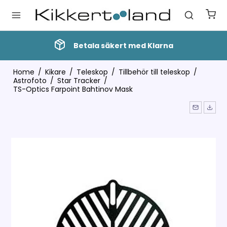
Betala säkert med Klarna
Home
/
Kikare
/
Teleskop
/
Tillbehör till teleskop
/
Astrofoto
/
Star Tracker
/
TS-Optics Farpoint Bahtinov Mask