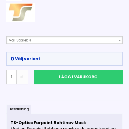
Välj Storlek 4
Välj variant
LÄGG I VARUKORG
st.
Beskrivning
TS-Optics Farpoint Bahtinov Mask
Med en Farpoint Bahtinov mask är du garanterad en