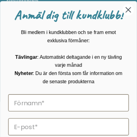
Förstoringsglas
Metalldetektering
Anmäl dig till kundklubb!
Guider
Mærker
Bli medlem i kundklubben och se fram emot
Kundservice
exklusiva förmåner:
Kontakta oss
Tävlingar
: Automatiskt deltagande i en ny tävling
Köpvillkor
varje månad
Returnering
Cookies
Nyheter
: Du är den första som får information om
Om Kikkertland
de senaste produkterna
Prenumerera på vårt nyhetsbrev
ANMÄLAN NYHETSBREVET
Följ oss på Facebook