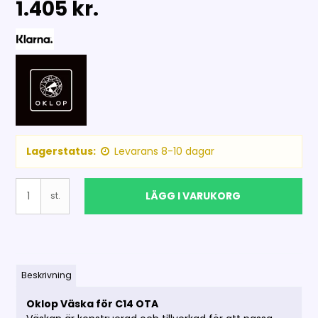
1.405 kr.
Lagerstatus:
Levarans 8-10 dagar
LÄGG I VARUKORG
st.
Beskrivning
Oklop Väska för C14 OTA