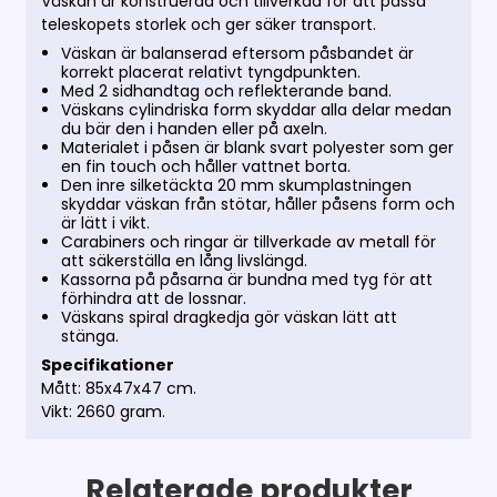
Väskan är konstruerad och tillverkad för att passa
teleskopets storlek och ger säker transport.
Väskan är balanserad eftersom påsbandet är
korrekt placerat relativt tyngdpunkten.
Med 2 sidhandtag och reflekterande band.
Väskans cylindriska form skyddar alla delar medan
du bär den i handen eller på axeln.
Materialet i påsen är blank svart polyester som ger
en fin touch och håller vattnet borta.
Den inre silketäckta 20 mm skumplastningen
skyddar väskan från stötar, håller påsens form och
är lätt i vikt.
Carabiners och ringar är tillverkade av metall för
att säkerställa en lång livslängd.
Kassorna på påsarna är bundna med tyg för att
förhindra att de lossnar.
Väskans spiral dragkedja gör väskan lätt att
stänga.
Specifikationer
Mått: 85x47x47 cm.
Vikt: 2660 gram.
Relaterade produkter