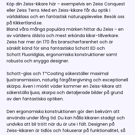
Köp din Zeiss-kikare här – exempelvis en Zeiss Conquest
eller Zeiss Terra. Med en Zeiss-kikare får du optik i
världsklass och en fantastisk naturupplevelse. Besök oss
på Kikkertland.se.
Bland våra många populära märken hittar du Zeiss - en
av världens äldsta och mest erkända kikar-tillverkare.
Zeiss har mer än 170 års branscherfarenhet och är
särskilt känd för sina fantastiska Schott ED och
Schott Fluoridglas, ergonomiska konstruktioner samt
robusta och snygga designer.
Schott-glas och T*Coating säkerställer maximal
ljustransmission, naturlig färgåtergivning och exceptionell
skärpa. Även i mörkt väder kommer en Zeiss-kikare att
säkerställa ljusa, skarpa och detaljerade bilder på grund
av den fantastiska optiken.
Den ergonomiska konstruktionen gör den bekväm att
använda under lång tid. Du kan hålla kikaren stadigt och
undvika att bli trött när du är ute i fält. Designen på
Zeiss-kikaren är tidlös och fokuserar på funktionalitet, så