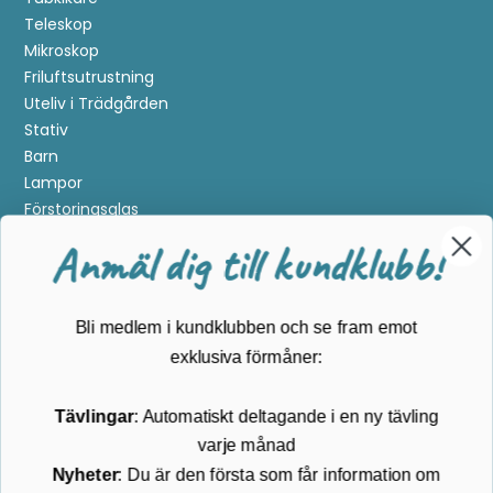
Teleskop
Mikroskop
Friluftsutrustning
Uteliv i Trädgården
Stativ
Barn
Lampor
Förstoringsglas
Metalldetektering
Anmäl dig till kundklubb!
Guider
Mærker
Bli medlem i kundklubben och se fram emot
Kundservice
exklusiva förmåner:
Kontakta oss
Tävlingar
: Automatiskt deltagande i en ny tävling
Köpvillkor
varje månad
Returnering
Cookies
Nyheter
: Du är den första som får information om