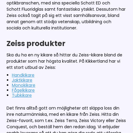
optikbranschen, med sina speciella Schott ED och
Schott Fluoridglas samt fantastiska ytskikt. Dessutom har
Zeiss också tagit på sig ett visst samhällsansvar, bland
annat genom att stödja vetenskap, utbildning och
sociala och kulturella institutioner.
Zeiss produkter
Ska du ha en ny kikare så hittar du Zeiss-kikare bland de
produkter som har högsta kvalitet. På Kikkertland har vi
ett stort utbud av Zeiss:
Handkikare
Jaktkikare
Monokikare
Fågelkikare
Tubkikare
Det finns alltså gott om möjligheter att släppa loss din
inre naturmänniska, med en kikare från Zeiss. Hitta din
Zeiss-favorit, som t.ex. Zeiss Terra, Zeiss Victory eller Zeiss
Conquest, och beställ hem den redan idag. Vi erbjuder
snabb leverans så att du kan göra dig redo att utforska