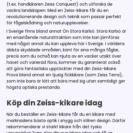
(t.ex. handkikaren Zeiss Conquest) och utforska de
vackra landskapen. Med en Zeiss-kikare får du en
revolutionerande design och teknik som passar perfekt
för fågelskådning och naturupplevelser.
I Sverige finns bland annat Ön Stora Karlsö. Stora Karlsö är
en enastående naturattraktion som inte kan jämföras
med något annat du kan uppleva här i Sverige. I världens
äldsta skyddade områden, känt för sina många fåglar,
precis som du ochså kan njuta av en vacker utsikt över
havet och varierad flora, kommer du garanterat också
att göra fantastiska upptäckter med din Zeiss-kikare.
Prova bland annat en tjusig fickkikare (som Zeiss Terra),
som inte bara är lätt att bära med sig utan samtidigt ger
högsta optiska prestanda.
Köp din Zeiss-kikare idag
När du beställer en Zeiss-kikare får du en kikare med
marknadens bästa optik i snygg och stilren design. Därför
rekommenderar vi starkt kikare från det tyska
varumärket Zeiss. Köp din nya kikare idag och få en