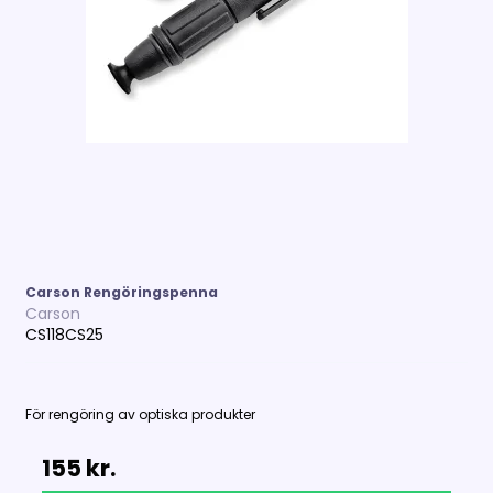
Carson Rengöringspenna
Carson
CS118CS25
För rengöring av optiska produkter
155 kr.