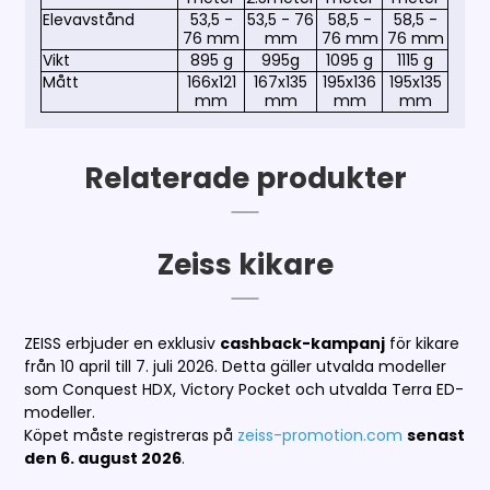
Elevavstånd
53,5 -
53,5 - 76
58,5 -
58,5 -
76 mm
mm
76 mm
76 mm
Vikt
895 g
995g
1095 g
1115 g
Mått
166x121
167x135
195x136
195x135
mm
mm
mm
mm
Relaterade produkter
Zeiss kikare
ZEISS erbjuder en exklusiv
cashback-kampanj
för kikare
från 10 april till 7. juli 2026. Detta gäller utvalda modeller
som Conquest HDX, Victory Pocket och utvalda Terra ED-
modeller.
Köpet måste registreras på
zeiss-promotion.com
senast
den 6. august 2026
.