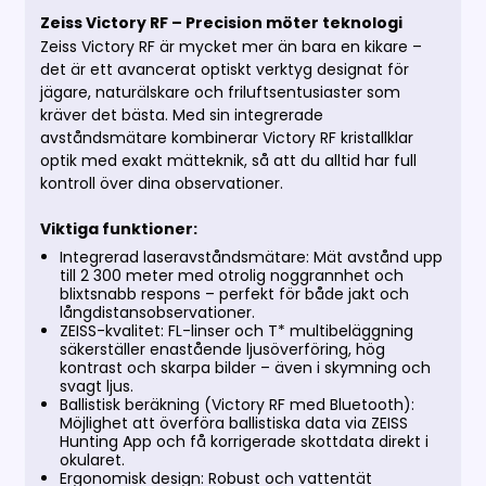
Zeiss Victory RF – Precision möter teknologi
Zeiss Victory RF är mycket mer än bara en kikare –
det är ett avancerat optiskt verktyg designat för
jägare, naturälskare och friluftsentusiaster som
kräver det bästa. Med sin integrerade
avståndsmätare kombinerar Victory RF kristallklar
optik med exakt mätteknik, så att du alltid har full
kontroll över dina observationer.
Viktiga funktioner:
Integrerad laseravståndsmätare: Mät avstånd upp
till 2 300 meter med otrolig noggrannhet och
blixtsnabb respons – perfekt för både jakt och
långdistansobservationer.
ZEISS-kvalitet: FL-linser och T* multibeläggning
säkerställer enastående ljusöverföring, hög
kontrast och skarpa bilder – även i skymning och
svagt ljus.
Ballistisk beräkning (Victory RF med Bluetooth):
Möjlighet att överföra ballistiska data via ZEISS
Hunting App och få korrigerade skottdata direkt i
okularet.
Ergonomisk design: Robust och vattentät