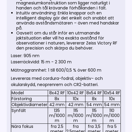
magnesiumkonstruktion som ligger naturligt i
handen och tål krävande förhållanden i fält.
Intuitiv användning: Enkla knappar och en
intelligent display gör det enkelt och snabbt att
använda avståndsmätaren – även med handskar
på.
Oavsett om du står inför en utmanande
jaktsituation eller vill ha exakta avstånd för
observationer i naturen, levererar Zeiss Victory RF
den precision och skärpa du behöver.
Laser: 905 nm
Laserräckvidd: 15 m - 2 300 m
Mätnoggrannhet: 1 till 600/0,5 % över 600 m
Levereras med cordura-fodral, objektiv- och
okularskydd, neoprenrem och CR2-batteri.
Model
8x42 RF
10x42 RF
8x54 RF
10x54 RF
Förstoring
8x
10x
8x
10x
Objektivdiameter
42 mm
42 mm
54 mm
54 mm
Synfält
135
115
115
110
m/1000
m/1000
m/1000
m/1000
m
m
m
m
Nära fokus
fra 2.5
fra
fra 3,5
fra 5
meter
2.5meter
meter
meter