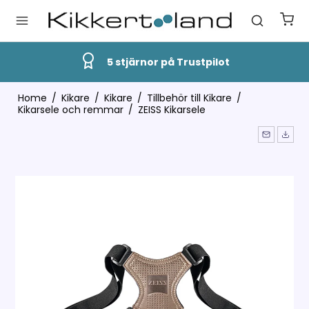
5 stjärnor på Trustpilot
Home
/
Kikare
/
Kikare
/
Tillbehör till Kikare
/
Kikarsele och remmar
/
ZEISS Kikarsele