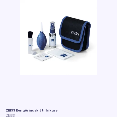
ZEISS Rengöringskit til kikare
ZEISS