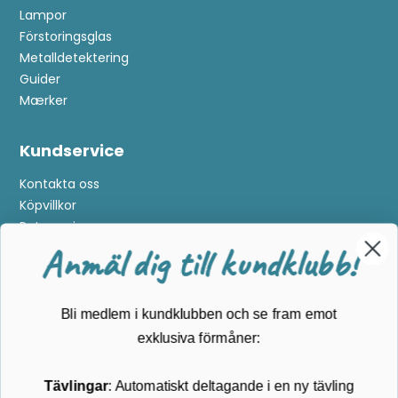
Lampor
Förstoringsglas
Metalldetektering
Guider
Anmäl dig till kundklubb!
Mærker
Kundservice
Bli medlem i kundklubben och se fram emot
exklusiva förmåner:
Kontakta oss
Köpvillkor
Tävlingar
: Automatiskt deltagande i en ny tävling
Returnering
varje månad
Cookies
Nyheter
: Du är den första som får information om
Om Kikkertland
de senaste produkterna
Prenumerera på vårt nyhetsbrev
ANMÄLAN NYHETSBREVET