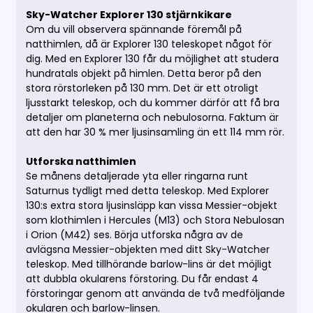
Sky-Watcher Explorer 130 stjärnkikare
Om du vill observera spännande föremål på
natthimlen, då är Explorer 130 teleskopet något för
dig. Med en Explorer 130 får du möjlighet att studera
hundratals objekt på himlen. Detta beror på den
stora rörstorleken på 130 mm. Det är ett otroligt
ljusstarkt teleskop, och du kommer därför att få bra
detaljer om planeterna och nebulosorna. Faktum är
att den har 30 % mer ljusinsamling än ett 114 mm rör.
Utforska natthimlen
Se månens detaljerade yta eller ringarna runt
Saturnus tydligt med detta teleskop. Med Explorer
130:s extra stora ljusinsläpp kan vissa Messier-objekt
som klothimlen i Hercules (M13) och Stora Nebulosan
i Orion (M42) ses. Börja utforska några av de
avlägsna Messier-objekten med ditt Sky-Watcher
teleskop. Med tillhörande barlow-lins är det möjligt
att dubbla okularens förstoring. Du får endast 4
förstoringar genom att använda de två medföljande
okularen och barlow-linsen.