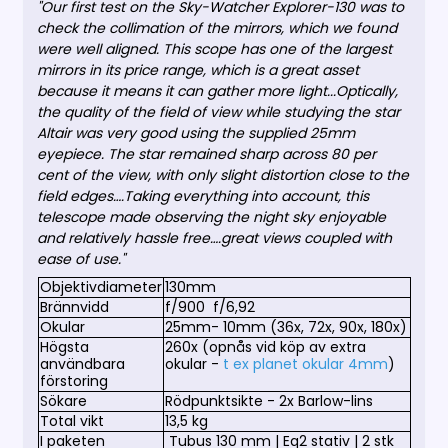
"Our first test on the Sky-Watcher Explorer-130 was to
check the collimation of the mirrors, which we found
were well aligned. This scope has one of the largest
mirrors in its price range, which is a great asset
because it means it can gather more light...Optically,
the quality of the field of view while studying the star
Altair was very good using the supplied 25mm
eyepiece. The star remained sharp across 80 per
cent of the view, with only slight distortion close to the
field edges….Taking everything into account, this
telescope made observing the night sky enjoyable
and relatively hassle free….great views coupled with
ease of use."
Objektivdiameter
130mm
Brännvidd
f/900 f/6,92
Okular
25mm- 10mm (36x, 72x, 90x, 180x)
Högsta
260x (opnås vid köp av extra
användbara
okular -
t ex planet okular 4mm
)
förstoring
Sökare
Rödpunktsikte - 2x Barlow-lins
Total vikt
13,5 kg
I paketen
Tubus 130 mm | Eq2 stativ | 2 stk