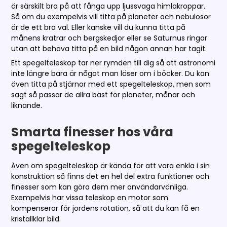
är särskilt bra på att fånga upp ljussvaga himlakroppar.
Så om du exempelvis vill titta på planeter och nebulosor
är de ett bra val. Eller kanske vill du kunna titta på
månens kratrar och bergskedjor eller se Saturnus ringar
utan att behöva titta på en bild någon annan har tagit.
Ett spegelteleskop tar ner rymden till dig så att astronomi
inte längre bara är något man läser om i böcker. Du kan
även titta på stjärnor med ett spegelteleskop, men som
sagt så passar de allra bäst för planeter, månar och
liknande.
Smarta finesser hos våra
spegelteleskop
Även om spegelteleskop är kända för att vara enkla i sin
konstruktion så finns det en hel del extra funktioner och
finesser som kan göra dem mer användarvänliga.
Exempelvis har vissa teleskop en motor som
kompenserar för jordens rotation, så att du kan få en
kristallklar bild.