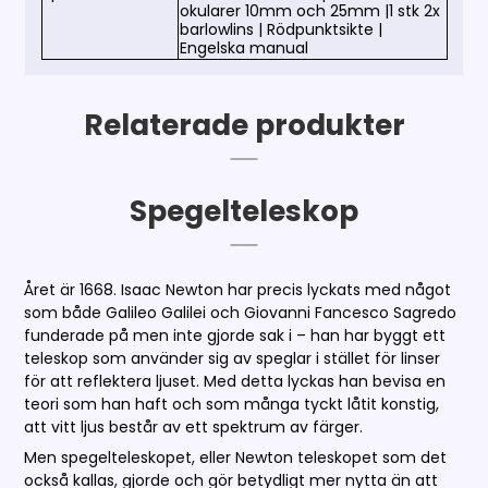
okularer 10mm och 25mm |1 stk 2x
barlowlins | Rödpunktsikte |
Engelska manual
Relaterade produkter
Spegelteleskop
Året är 1668. Isaac Newton har precis lyckats med något
som både Galileo Galilei och Giovanni Fancesco Sagredo
funderade på men inte gjorde sak i – han har byggt ett
teleskop som använder sig av speglar i stället för linser
för att reflektera ljuset. Med detta lyckas han bevisa en
teori som han haft och som många tyckt låtit konstig,
att vitt ljus består av ett spektrum av färger.
Men spegelteleskopet, eller Newton teleskopet som det
också kallas, gjorde och gör betydligt mer nytta än att