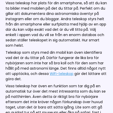
Vissa teleskop har plats för din smartphone, så att du kan
ta bilder med mobilen på det du tittar på. Perfekt om du
gillar att dokumentera dina astronomiska äventyr på
instagram eller om du bloggar. Andra teleskop styrs helt
från din smartphone eller surfplatta med hjälp av en app
där du kan välja exakt vad det är du vill titta på. Välj
enkelt i appen vad du vill se från en enorm databas och
sedan ställer teleskopet in sig automatiskt. Hur smart
som helst.
Teleskop som styrs med din mobil kan även identifiera
vad det är du tittar på. Därför fungerar de lika bra för
nybörjaren som inte har så bra koll och för den som har
hållit på med astronomi länge. Det finns alltid något nytt
att upptäcka, och dessa
WiFi-teleskop
gör det lättare att
göra det.
Vissa teleskop har även en funktion som tar dig på en
automatisk tur över det mest intressanta som du kan se
på natthimlen. Även detta är riktigt bra för nybörjare
eftersom det inte kräver någon förkunskap över huvud
taget, utan det är bara att sätta igång. Lite som att gå
en guidad tur på ett museum eller åka på safari, fast i