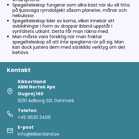
Spegelteleskop fungerar som allra bäst när du vill titta
på ljussvaga rymdobjekt såsom planeter, månar och
nebulosor.
Spegelteleskop lider av koma, vilket innebär att
avbildningar i form av droppar ibland uppstår i
synfältets utkant. Detta får man räkna med.
Man måste vara försiktig när man fraktar
spegelteleskop så att inte speglarna rör på sig. Man
kan dock justera dem med särskilda verktyg om det
behövs.
Kontakt
Kikkertland
ABM Nortek Aps
Gugvej 140
9210 Aalborg SØ, Danmark
Telefon
+45 9630 3409
E-post
info@kikkertland.se