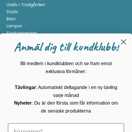
Uteliv i Trädgården
Stativ
Barn
Lampor
Förstoringsglas
Metalldetektering
Anmäl dig till kundklubb!
Guider
Mærker
Bli medlem i kundklubben och se fram emot
Kundservice
exklusiva förmåner:
Kontakta oss
Tävlingar
: Automatiskt deltagande i en ny tävling
Köpvillkor
varje månad
Returnering
Cookies
Nyheter
: Du är den första som får information om
Om Kikkertland
de senaste produkterna
Prenumerera på vårt nyhetsbrev