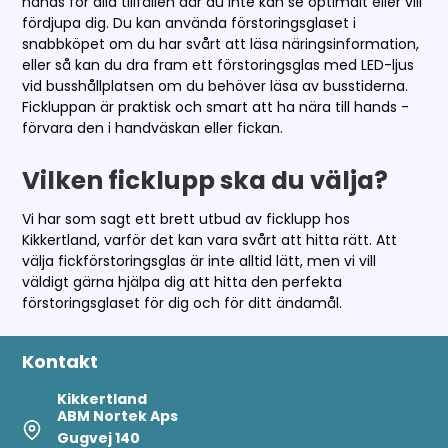
hands för alla tillfällen där du inte kan se optimalt eller vill
fördjupa dig. Du kan använda förstoringsglaset i
snabbköpet om du har svårt att läsa näringsinformation,
eller så kan du dra fram ett förstoringsglas med LED-ljus
vid busshållplatsen om du behöver läsa av busstiderna.
Fickluppan är praktisk och smart att ha nära till hands -
förvara den i handväskan eller fickan.
Vilken ficklupp ska du välja?
Vi har som sagt ett brett utbud av ficklupp hos
Kikkertland, varför det kan vara svårt att hitta rätt. Att
välja fickförstoringsglas är inte alltid lätt, men vi vill
väldigt gärna hjälpa dig att hitta den perfekta
förstoringsglaset för dig och för ditt ändamål.
Kontakt
Kikkertland
ABM Nortek Aps
Gugvej 140