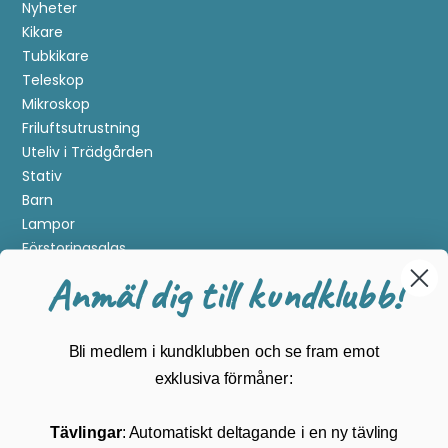
Nyheter
Kikare
Tubkikare
Teleskop
Mikroskop
Friluftsutrustning
Uteliv i Trädgården
Stativ
Barn
Lampor
Förstoringsglas
Metalldetektering
Anmäl dig till kundklubb!
Guider
Mærker
Bli medlem i kundklubben och se fram emot
Kundservice
exklusiva förmåner:
Kontakta oss
Tävlingar
: Automatiskt deltagande i en ny tävling
Köpvillkor