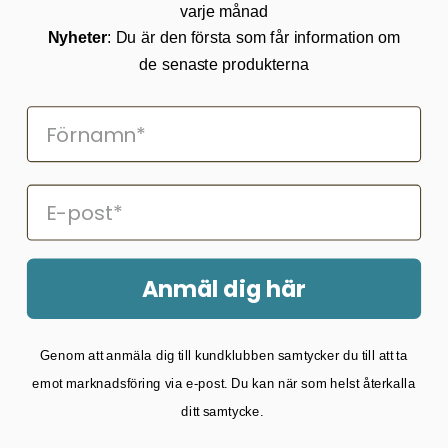
varje månad
Returnering
Cookies
Nyheter
: Du är den första som får information om
Om Kikkertland
de senaste produkterna
Prenumerera på vårt nyhetsbrev
ANMÄLAN NYHETSBREVET
Följ oss på Facebook
Anmäl dig här
2026 © Kikkertland.
Genom att anmäla dig till kundklubben samtycker du till att ta
Organisationsnummer: DK43080725
emot marknadsföring via e-post. Du kan när som helst återkalla
ditt samtycke.