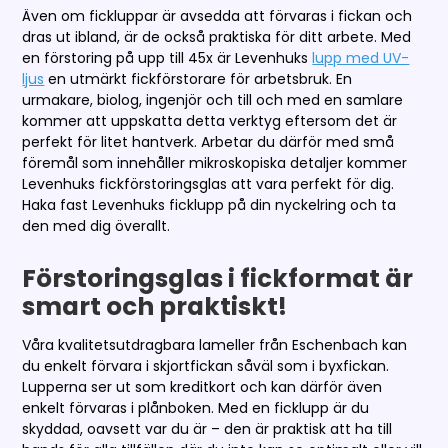
Även om fickluppar är avsedda att förvaras i fickan och
dras ut ibland, är de också praktiska för ditt arbete. Med
en förstoring på upp till 45x är Levenhuks
lupp med UV-
ljus
en utmärkt fickförstorare för arbetsbruk. En
urmakare, biolog, ingenjör och till och med en samlare
kommer att uppskatta detta verktyg eftersom det är
perfekt för litet hantverk. Arbetar du därför med små
föremål som innehåller mikroskopiska detaljer kommer
Levenhuks fickförstoringsglas att vara perfekt för dig.
Haka fast Levenhuks ficklupp på din nyckelring och ta
den med dig överallt.
Förstoringsglas i fickformat är
smart och praktiskt!
Våra kvalitetsutdragbara lameller från Eschenbach kan
du enkelt förvara i skjortfickan såväl som i byxfickan.
Lupperna ser ut som kreditkort och kan därför även
enkelt förvaras i plånboken. Med en ficklupp är du
skyddad, oavsett var du är – den är praktisk att ha till