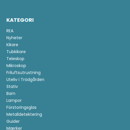
KATEGORI
REA
Nyheter
Kikare
Tubkikare
Teleskop
Mikroskop
Friluftsutrustning
Uteliv i Trädgården
Stativ
Barn
Lampor
Förstoringsglas
Metalldetektering
Guider
Anmäl dig till kundklubb!
Mærker