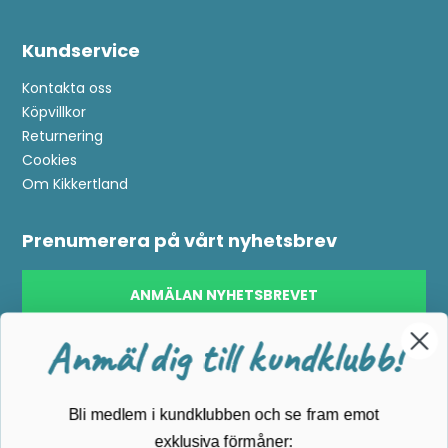
Kundservice
Bli medlem i kundklubben och se fram emot
exklusiva förmåner:
Kontakta oss
Köpvillkor
Returnering
Tävlingar
: Automatiskt deltagande i en ny tävling
Cookies
varje månad
Om Kikkertland
Nyheter
: Du är den första som får information om
de senaste produkterna
Prenumerera på vårt nyhetsbrev
ANMÄLAN NYHETSBREVET
Följ oss på Facebook
Anmäl dig här