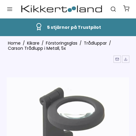
5 stjärnor på Trustpilot
Home
/
Kikare
/
Förstoringsglas
/
Trådluppar
/
Carson Trådlupp i Metall, 5x