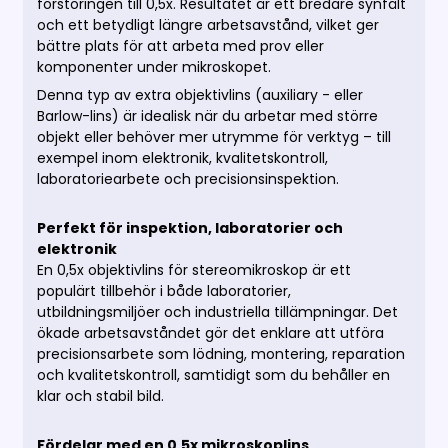
förstoringen till 0,5x. Resultatet är ett bredare synfält
och ett betydligt längre arbetsavstånd, vilket ger
bättre plats för att arbeta med prov eller
komponenter under mikroskopet.
Denna typ av extra objektivlins (auxiliary - eller
Barlow-lins) är idealisk när du arbetar med större
objekt eller behöver mer utrymme för verktyg – till
exempel inom elektronik, kvalitetskontroll,
laboratoriearbete och precisionsinspektion.
Perfekt för inspektion, laboratorier och
elektronik
En 0,5x objektivlins för stereomikroskop är ett
populärt tillbehör i både laboratorier,
utbildningsmiljöer och industriella tillämpningar. Det
ökade arbetsavståndet gör det enklare att utföra
precisionsarbete som lödning, montering, reparation
och kvalitetskontroll, samtidigt som du behåller en
klar och stabil bild.
Fördelar med en 0,5x mikroskoplins