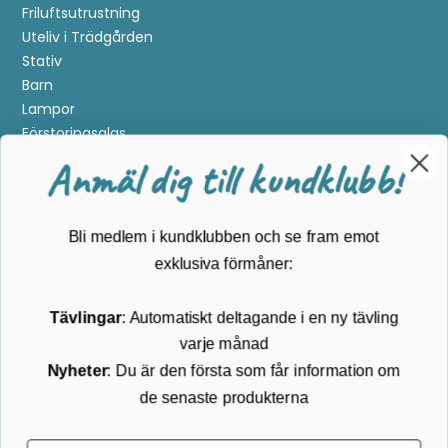
Friluftsutrustning
Uteliv i Trädgården
Stativ
Barn
Lampor
Förstoringsglas
Metalldetektering
Anmäl dig till kundklubb!
Guider
Mærker
Bli medlem i kundklubben och se fram emot
Kundservice
exklusiva förmåner:
Kontakta oss
Tävlingar
: Automatiskt deltagande i en ny tävling
Köpvillkor
varje månad
Returnering
Cookies
Nyheter
: Du är den första som får information om
Om Kikkertland
de senaste produkterna