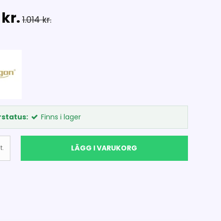
kr.
1.014 kr.
status:
Finns i lager
LÄGG I VARUKORG
t.