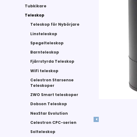
Tubkikare
Teleskop
Teleskop för Nybörjare
Linsteleskop
Spegelteleskop
Barnteleskop
Fjärrstyrda Teleskop
WiFi teleskop
Celestron Starsense
Teleskoper
ZWO Smart teleskoper
Dobson Teleskop
NexStar Evolution
Celestron CPC-serien
Solteleskop