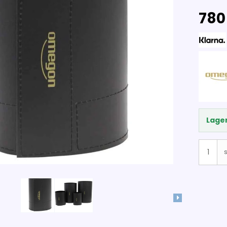
780 
Lager
s