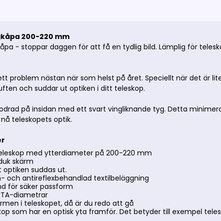
kåpa 200-220 mm
a - stoppar daggen för att få en tydlig bild. Lämplig för tel
tt problem nästan när som helst på året. Speciellt när det är l
ften och suddar ut optiken i ditt teleskop.
drad på insidan med ett svart vingliknande tyg. Detta minimerar 
nå teleskopets optik.
er
 teleskop med ytterdiameter på 200-220 mm
tduk skärm
t optiken suddas ut.
m- och antireflexbehandlad textilbeläggning
d för säker passform
 OTA-diametrar
rmen i teleskopet, då är du redo att gå
eskop som har en optisk yta framför. Det betyder till exempel t