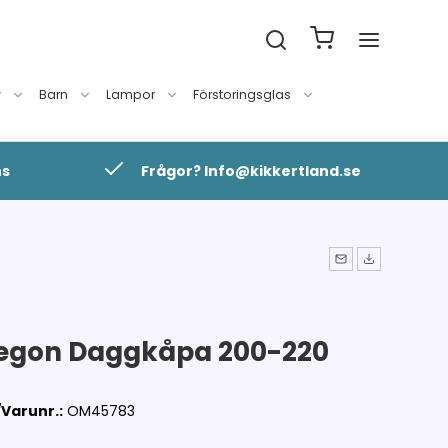
v
Barn
Lampor
Förstoringsglas
ns
Frågor? Info@kikkertland.se
gon Daggkåpa 200-220
m
Varunr.:
OM45783