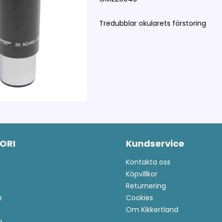
Tredubblar okularets förstoring
ORI
Kundservice
Kontakta oss
Köpvillkor
Returnering
e
Cookies
Om Kikkertland
p