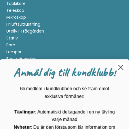
Tubkikare
Teleskop
Mikroskop
Friluftsutrustning
Uteliv i Trädgården
Stativ
Barn
Lampor
Förstoringsglas
Metalldetektering
Anmäl dig till kundklubb!
Guider
Mærker
Bli medlem i kundklubben och se fram emot
Kundservice
exklusiva förmåner:
Kontakta oss
Tävlingar
: Automatiskt deltagande i en ny tävling
Köpvillkor
varje månad
Returnering
Cookies
Nyheter
: Du är den första som får information om