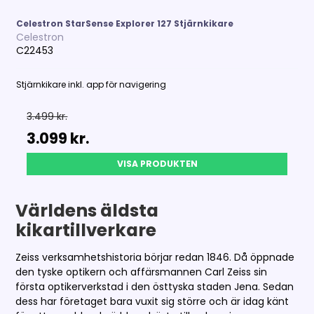
Celestron StarSense Explorer 127 Stjärnkikare
Celestron
C22453
Stjärnkikare inkl. app för navigering
3.499 kr.
3.099 kr.
VISA PRODUKTEN
Världens äldsta
kikartillverkare
Zeiss verksamhetshistoria börjar redan 1846. Då öppnade
den tyske optikern och affärsmannen Carl Zeiss sin
första optikerverkstad i den östtyska staden Jena. Sedan
dess har företaget bara vuxit sig större och är idag känt