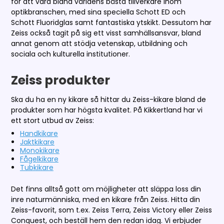
för att vara bland världens bästa tillverkare inom
optikbranschen, med sina speciella Schott ED och
Schott Fluoridglas samt fantastiska ytskikt. Dessutom har
Zeiss också tagit på sig ett visst samhällsansvar, bland
annat genom att stödja vetenskap, utbildning och
sociala och kulturella institutioner.
Zeiss produkter
Ska du ha en ny kikare så hittar du Zeiss-kikare bland de
produkter som har högsta kvalitet. På Kikkertland har vi
ett stort utbud av Zeiss:
Handkikare
Jaktkikare
Monokikare
Fågelkikare
Tubkikare
Det finns alltså gott om möjligheter att släppa loss din
inre naturmänniska, med en kikare från Zeiss. Hitta din
Zeiss-favorit, som t.ex. Zeiss Terra, Zeiss Victory eller Zeiss
Conquest, och beställ hem den redan idag. Vi erbjuder