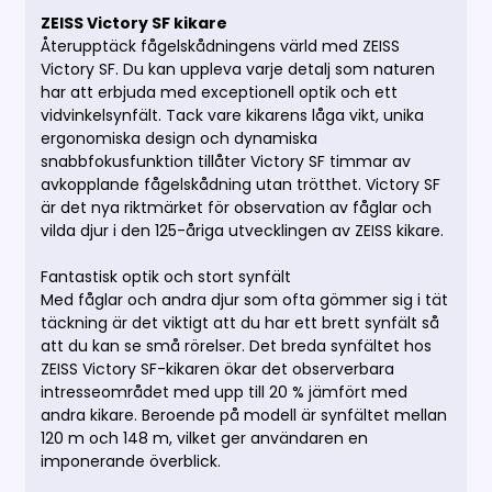
ZEISS Victory SF kikare
Återupptäck fågelskådningens värld med ZEISS
Victory SF. Du kan uppleva varje detalj som naturen
har att erbjuda med exceptionell optik och ett
vidvinkelsynfält. Tack vare kikarens låga vikt, unika
ergonomiska design och dynamiska
snabbfokusfunktion tillåter Victory SF timmar av
avkopplande fågelskådning utan trötthet. Victory SF
är det nya riktmärket för observation av fåglar och
vilda djur i den 125-åriga utvecklingen av ZEISS kikare.
Fantastisk optik och stort synfält
Med fåglar och andra djur som ofta gömmer sig i tät
täckning är det viktigt att du har ett brett synfält så
att du kan se små rörelser. Det breda synfältet hos
ZEISS Victory SF-kikaren ökar det observerbara
intresseområdet med upp till 20 % jämfört med
andra kikare. Beroende på modell är synfältet mellan
120 m och 148 m, vilket ger användaren en
imponerande överblick.