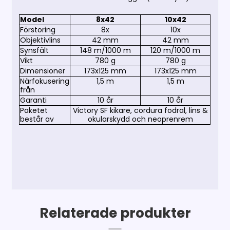
Model
8x42
10x42
Förstoring
8x
10x
Objektivlins
42 mm
42 mm
Synsfält
148 m/1000 m
120 m/1000 m
Vikt
780 g
780 g
Dimensioner
173x125 mm
173x125 mm
Närfokusering
1,5 m
1,5 m
från
Garanti
10 år
10 år
Paketet
Victory SF kikare, cordura fodral, lins &
består av
okularskydd och neoprenrem
Relaterade produkter