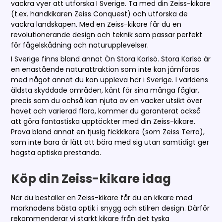
vackra vyer att utforska I Sverige. Ta med din Zeiss-kikare
(t.ex. handkikaren Zeiss Conquest) och utforska de
vackra landskapen. Med en Zeiss-kikare får du en
revolutionerande design och teknik som passar perfekt
för fågelskådning och naturupplevelser.
I Sverige finns bland annat Ön Stora Karlsö. Stora Karlsö är
en enastående naturattraktion som inte kan jämföras
med något annat du kan uppleva här i Sverige. I världens
äldsta skyddade områden, känt för sina många fåglar,
precis som du ochså kan njuta av en vacker utsikt över
havet och varierad flora, kommer du garanterat också
att göra fantastiska upptäckter med din Zeiss-kikare.
Prova bland annat en tjusig fickkikare (som Zeiss Terra),
som inte bara är lätt att bära med sig utan samtidigt ger
högsta optiska prestanda.
Köp din Zeiss-kikare idag
När du beställer en Zeiss-kikare får du en kikare med
marknadens bästa optik i snygg och stilren design. Därför
rekommenderar vi starkt kikare från det tyska