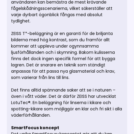
användaren kan bemästra de mest krävande
fågelskådningsscenarierna, vilket säkerställer att
varje dyrbart ögonblick fångas med absolut
tydlighet.
ZEISS T*-beläggning är en garanti för de briljanta
bilderna med hög kontrast, som du framför allt
kommer att uppleva under ogynnsamma
ljusförhållanden och i skymning. Bakom kulisserna
finns det dock ingen specifik formel för att bygga
lagren. Det är snarare en teknik som ständigt
anpassas för att passa nya glasmaterial och krav,
som varierar från lins till lins.
Det finns alltid spännande saker att se i naturen –
även i vått väder. Det är därför ZEISS har utvecklat
LotuTec®. En beläggning för linserna i kikare och
spotting-kikare som möjliggör en klar och fri sikt i alla
väderförhållanden.
SmartFocus koncept