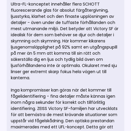
Ultra-FL-konceptet innehåller flera SCHOTT
fluorescerande glas för absolut färgåtergivning,
ljusstyrka, klarhet och den finaste upplösningen av
detaljer - även under de tuffaste förhållanden och
mest utmanande miljö. Det betyder att Victory SF är
idealisk för dem som behöver se djur och detaljer i
skymning och skymning. Här kommer kikarens
ljusgenomsläpplighet på 92% samt en utgångspupill
på mer än 5 mm att komma till sin rätt och
säkerställa dig en ljus och tydlig bild även om
ljusförhållandena inte är optimala. Okularet med sju
linser ger extremt skarp fokus hela vägen ut till
kanterna.
Inga kompromisser kan göras när det kommer till
fågelidentifiering - fina detaljer måste kännas igen
inom några sekunder för korrekt och tillförlitlig
identifiering. ZEISS Victory SF-familjen har utvecklats
för att bemästra de mest krävande situationer som
uppstår vid fågelskådning. Den optiska prestandan
maximerades med ett UFL-koncept. Detta gör att