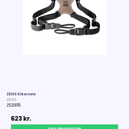
ZEISS Kikarsele
ZEISS
Z529115
623 kr.
VISA PRODUKTEN