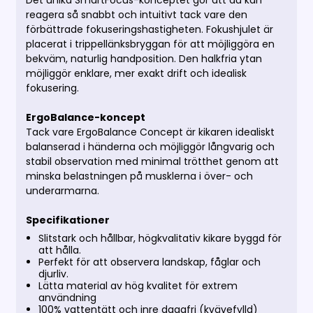
Det unika SmartFocus-konceptet gör att du kan
reagera så snabbt och intuitivt tack vare den
förbättrade fokuseringshastigheten. Fokushjulet är
placerat i trippellänksbryggan för att möjliggöra en
bekväm, naturlig handposition. Den halkfria ytan
möjliggör enklare, mer exakt drift och idealisk
fokusering.
ErgoBalance-koncept
Tack vare ErgoBalance Concept är kikaren idealiskt
balanserad i händerna och möjliggör långvarig och
stabil observation med minimal trötthet genom att
minska belastningen på musklerna i över- och
underarmarna.
Specifikationer
Slitstark och hållbar, högkvalitativ kikare byggd för
att hålla.
Perfekt för att observera landskap, fåglar och
djurliv.
Lätta material av hög kvalitet för extrem
användning
100% vattentätt och inre daggfri (kvävefylld)