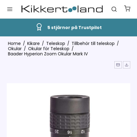
 på Trustpilot
Snabb Leve
Home
/
Kikare
/
Teleskop
/
Tillbehör till teleskop
/
Okular
/
Okular för Teleskop
/
Baader Hyperion Zoom Okular Mark IV