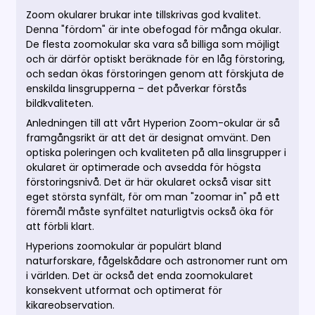
Zoom okularer brukar inte tillskrivas god kvalitet.
Denna "fördom" är inte obefogad för många okular.
De flesta zoomokular ska vara så billiga som möjligt
och är därför optiskt beräknade för en låg förstoring,
och sedan ökas förstoringen genom att förskjuta de
enskilda linsgrupperna – det påverkar förstås
bildkvaliteten.
Anledningen till att vårt Hyperion Zoom-okular är så
framgångsrikt är att det är designat omvänt. Den
optiska poleringen och kvaliteten på alla linsgrupper i
okularet är optimerade och avsedda för högsta
förstoringsnivå. Det är här okularet också visar sitt
eget största synfält, för om man "zoomar in" på ett
föremål måste synfältet naturligtvis också öka för
att förbli klart.
Hyperions zoomokular är populärt bland
naturforskare, fågelskådare och astronomer runt om
i världen. Det är också det enda zoomokularet
konsekvent utformat och optimerat för
kikareobservation.