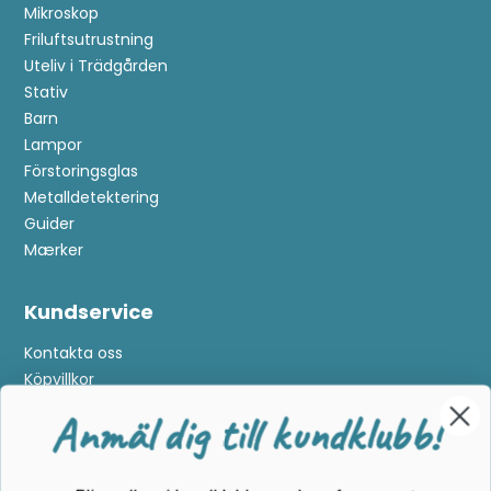
Mikroskop
Friluftsutrustning
Uteliv i Trädgården
Stativ
Barn
Lampor
Förstoringsglas
Metalldetektering
Anmäl dig till kundklubb!
Guider
Mærker
Bli medlem i kundklubben och se fram emot
Kundservice
exklusiva förmåner:
Kontakta oss
Tävlingar
: Automatiskt deltagande i en ny tävling
Köpvillkor
varje månad
Returnering
Cookies
Nyheter
: Du är den första som får information om
Om Kikkertland
de senaste produkterna