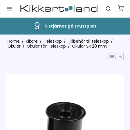
5 stjärnor på Trustpilot
Home
/
Kikare
/
Teleskop
/
Tillbehör till teleskop
/
Okular
/
Okular för Teleskop
/
Okular SR 20 mm