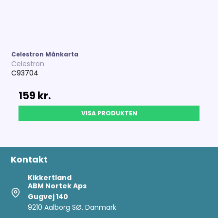
Celestron Månkarta
Celestron
C93704
159 kr.
VISA PRODUKTEN
Kontakt
Kikkertland
ABM Nortek Aps
Gugvej 140
9210 Aalborg SØ, Danmark