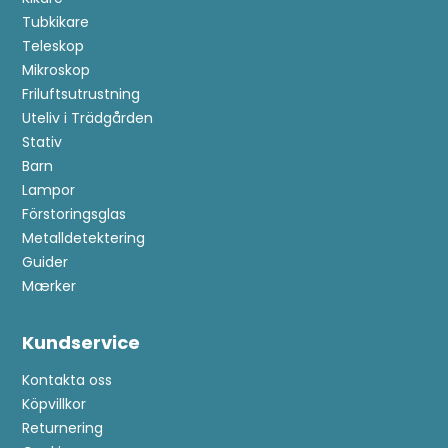
Tubkikare
Teleskop
Mikroskop
Friluftsutrustning
Uteliv i Trädgården
Stativ
Barn
Lampor
Förstoringsglas
Metalldetektering
Guider
Mærker
Anmäl dig till kundklubb!
Kundservice
Kontakta oss
Bli medlem i kundklubben och se fram emot
Köpvillkor
exklusiva förmåner:
Returnering