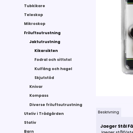
Tubkikare
Teleskop
Mikroskop
Friluftsutrustning
Jaktutrustning
Kikarsikten
Fodral och sittstol
Kulfång och hagel
Skjutstöd
Knivar
Kompass
Diverse friluftsutrustning
Beskrivning
Uteliv i Trädgården
Stativ
Jaeger Stål F
Barn
Jaeger stålfäst