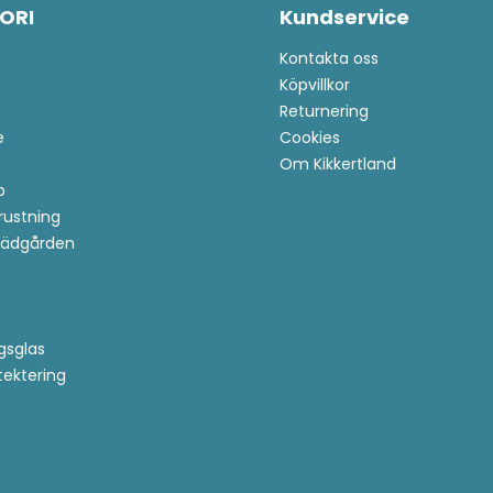
ORI
Kundservice
Kontakta oss
Köpvillkor
Returnering
e
Cookies
Om Kikkertland
p
trustning
Trädgården
gsglas
tektering