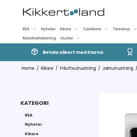
REA
Nyheter
Kikare
Tubkikare
Teleskop
Metalldetektering
Guider
Betala säkert med Klarna
Home
/
Kikare
/
Friluftsutrustning
/
Jaktutrustning
KATEGORI
REA
Nyheter
Kikare