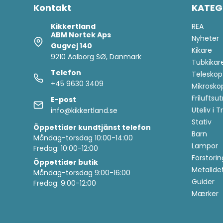
Kontakt
KATEG
Kikkertland
REA
ABM Nortek Aps
Nyheter
Gugvej 140
Kikare
9210 Aalborg SØ, Danmark
Tubkikar
Telefon
Teleskop
+45 9630 3409
Mikrosko
Friluftsu
E-post
Uteliv i 
info@kikkertland.se
Stativ
Öppettider
kundtjänst telefon
Barn
Måndag-torsdag 10:00-14:00
Lampor
Fredag: 10:00-12:00
Förstorin
Öppettider butik
Metallde
Måndag-torsdag 9:00-16:00
Guider
Fredag: 9:00-12:00
Mærker