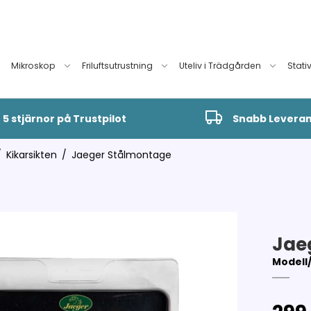
Mikroskop
Friluftsutrustning
Uteliv i Trädgården
Stati
5 stjärnor på Trustpilot
Snabb Levera
/
Kikarsikten
/
Jaeger Stålmontage
Jae
Modell/