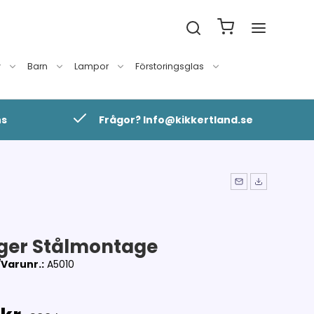
v
Barn
Lampor
Förstoringsglas
ns
Frågor? Info@kikkertland.se
ger Stålmontage
Varunr.:
A5010