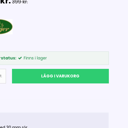
kr.
399 kr.
status:
Finns i lager
LÄGG I VARUKORG
t.
 med 30 mm rör.