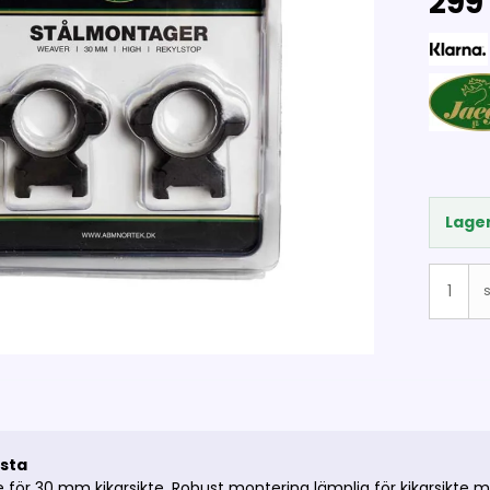
299 
Lager
s
ästa
e för 30 mm kikarsikte. Robust montering lämplig för kikarsikte