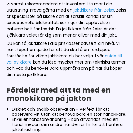
vi varmt rekommendera att investera lite mer i din
utrustning. Prova gärna med en
jaktkikare från Zeiss
. Zeiss
är specialister på kikare och är särskilt kända för sin
exceptionella bildkvalitet, som gör din upplevelse i
naturen helt fantastisk. En jaktkikare från Zeiss är det
självklara valet för dig som menar allvar med din jakt.
Du kan få jaktkikare i alla prisklasser oavsett din nivå. Vi
har skapat en guide för att du ska få en fördjupad
förståelse för vilken jaktkikare du bör välja. I vår
guide till
val av kikare
kan du läsa mycket mer om tekniska termer
och vad du behöver vara uppmärksam på när du köper
din nästa jaktkikare.
Fördelar med att ta med en
monokikare på jakten
Diskret och snabb observation – Perfekt för att
observera vilt utan att behöva bära en stor handkikare.
Enkel enhandsanvändning – Kan användas med en
hand, medan den andra handen är fri för att hantera
jaktutrustning.