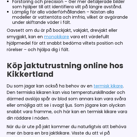
Förstoring och precision – Ger mer detaljerade bilder
som hjälper till att identifiera vilt på längre avstånd.
Lämplig för alla väderförhållanden – Nästan alla
modeller är vattentäta och imfria, vilket är avgörande
under skiftande väder i fält.
Oavsett om du är på bockjakt, vakjakt, drevjakt eller
smygjakt, kan en
monokikare
vara ett värdefullt
hjälpmedel för att snabbt bedöma viltets position och
rörelser – och hjälpa dig i fält.
Köp jaktutrustning online hos
Kikkertland
Du som jagar kan också ha behov av en
termisk kikare
.
Den termiska kikaren kan visa temperaturskillnader och
därmed avslöja spår av blod som annars kan vara svåra
eller omöjliga att se i svagt ljus. Som jägare kan olyckan
snabbt vara framme, och här kan en termisk kikare vara
din räddare i nöden.
När du är ute på jakt kommer du naturligtvis att behöva
mer än bara en bra jaktkikare. Visste du att vi på