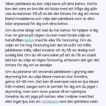
Vilken jaktkikare du bör välja beror på dina behov. Därför
kan det vara en bra idé att börja med att fråga dig själv
vad du behöver. På så vis blir det lättare för dig att rensa
bland modellerna och välja den jaktkikare som är allra
bäst anpassad för dig och dina behov.
Om du inte riktigt vet vad du har behov för hjälper vi dig
mer än gärna på vägen. Du kan med fördel välja en
handhållen
kikare
med 8x eller 10x förstoring. Om du
väljer en för hög förstoring kan det bli svårt att hålla
jaktkikaren stilla, vilket innebär att du får en skakig och
suddig bild. Om du vill vara säker på att du får en stabil
bild bör du välja en lägre förstoring, eftersom det gör det
lättare för dig att se detaljer.
Om du planerar att använda jaktkikaren i gryning eller
skymning bör du välja kikare med en stor frontlins,
gärna 42–56 mm. Det kan till exempel vara en ljus kikare
från märket Jaeger som är perfekt för dig om du jagar i
skymning, men som även passar till en nybörjare.
Föredrar du att jaga på natten, eller i miljöer med litet
eller inget ljus, kan en
nattkikare
vara det självklara valet.