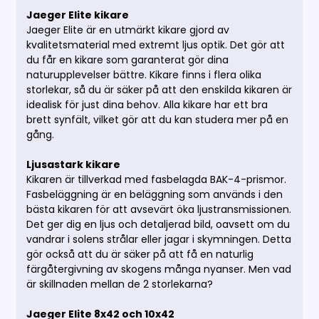
Jaeger Elite kikare
Jaeger Elite är en utmärkt kikare gjord av
kvalitetsmaterial med extremt ljus optik. Det gör att
du får en kikare som garanterat gör dina
naturupplevelser bättre. Kikare finns i flera olika
storlekar, så du är säker på att den enskilda kikaren är
idealisk för just dina behov. Alla kikare har ett bra
brett synfält, vilket gör att du kan studera mer på en
gång.
Ljusastark kikare
Kikaren är tillverkad med fasbelagda BAK-4-prismor.
Fasbeläggning är en beläggning som används i den
bästa kikaren för att avsevärt öka ljustransmissionen.
Det ger dig en ljus och detaljerad bild, oavsett om du
vandrar i solens strålar eller jagar i skymningen. Detta
gör också att du är säker på att få en naturlig
färgåtergivning av skogens många nyanser. Men vad
är skillnaden mellan de 2 storlekarna?
Jaeger Elite 8x42 och 10x42