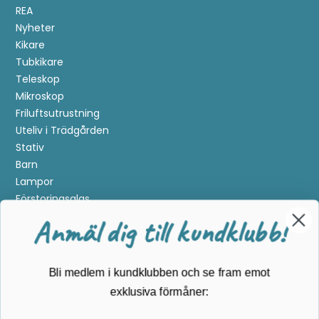
REA
Nyheter
Kikare
Tubkikare
Teleskop
Mikroskop
Friluftsutrustning
Uteliv i Trädgården
Stativ
Barn
Lampor
Förstoringsglas
Metalldetektering
Anmäl dig till kundklubb!
Guider
Mærker
Bli medlem i kundklubben och se fram emot
Kundservice
exklusiva förmåner:
Kontakta oss