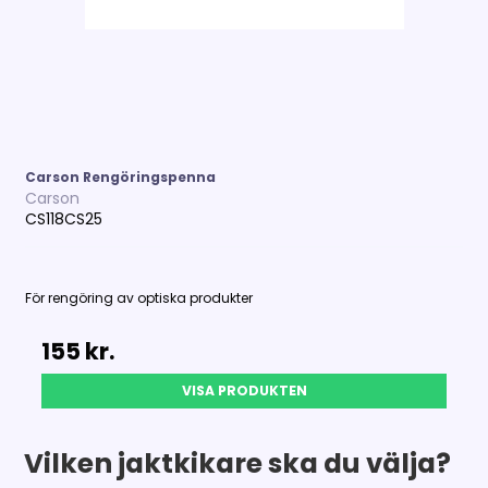
Carson Rengöringspenna
Carson
CS118CS25
För rengöring av optiska produkter
155 kr.
VISA PRODUKTEN
Vilken jaktkikare ska du välja?