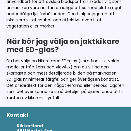
användbart för att avslöja blodspår från skadat vilt, som
annars kan vara nästan omöjliga att se med blotta ögat
under dåliga ljusförhållanden. Den hjälper jägaren att
lokalisera viltet snabbt och effektivt, även i tät
vegetation eller mörker.
När bör jag välja en jaktkikare
med ED-glas?
Du bör välja en kikare med ED-glas (som finns i utvalda
modeller från Zeiss och Viewlux) om du vill ha den
skarpaste och mest detaljerade bilden på marknaden.
ED-glas minimerar färgfel och ger överlägsen kontrast.
Det är idealiskt för den något erfarna eller seriösa jägaren
som behöver kunna se små detaljer på djuren ända ut till
kanten av kikarens synfält.
Kontakt
Kikkertland
ABM Nortek Aps