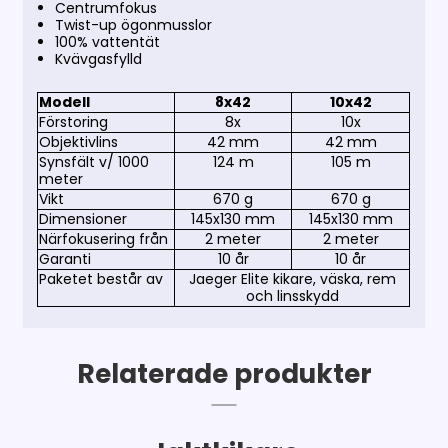
Centrumfokus
Twist-up ögonmusslor
100% vattentät
Kvävgasfylld
Modell
8x42
10x42
Förstoring
8x
10x
Objektivlins
42 mm
42 mm
Synsfält v/ 1000
124 m
105 m
meter
Vikt
670 g
670 g
Dimensioner
145x130 mm
145x130 mm
Närfokusering från
2 meter
2 meter
Garanti
10 år
10 år
Paketet består av
Jaeger Elite kikare, väska, rem
och
linsskydd
Relaterade produkter