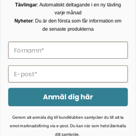
Tävlingar
: Automatiskt deltagande i en ny tävling
Köpvillkor
varje månad
Returnering
Cookies
Nyheter
: Du är den första som får information om
Om Kikkertland
de senaste produkterna
Prenumerera på vårt nyhetsbrev
ANMÄLAN NYHETSBREVET
Följ oss på Facebook
Anmäl dig här
2026 © Kikkertland.
Genom att anmäla dig till kundklubben samtycker du till att ta
Organisationsnummer: DK43080725
emot marknadsföring via e-post. Du kan när som helst återkalla
ditt samtycke.