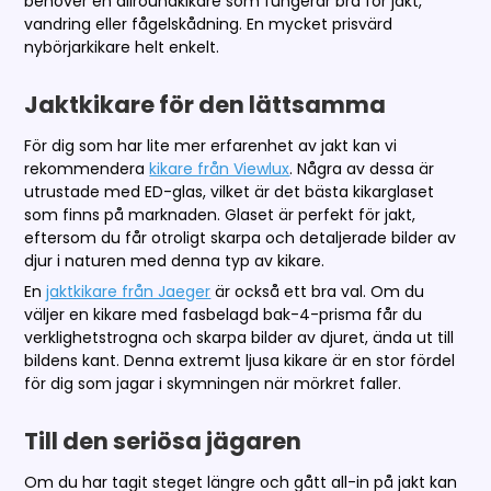
behöver en allroundkikare som fungerar bra för jakt,
vandring eller fågelskådning. En mycket prisvärd
nybörjarkikare helt enkelt.
Jaktkikare för den lättsamma
För dig som har lite mer erfarenhet av jakt kan vi
rekommendera
kikare från Viewlux
. Några av dessa är
utrustade med ED-glas, vilket är det bästa kikarglaset
som finns på marknaden. Glaset är perfekt för jakt,
eftersom du får otroligt skarpa och detaljerade bilder av
djur i naturen med denna typ av kikare.
En
jaktkikare från Jaeger
är också ett bra val. Om du
väljer en kikare med fasbelagd bak-4-prisma får du
verklighetstrogna och skarpa bilder av djuret, ända ut till
bildens kant. Denna extremt ljusa kikare är en stor fördel
för dig som jagar i skymningen när mörkret faller.
Till den seriösa jägaren
Om du har tagit steget längre och gått all-in på jakt kan