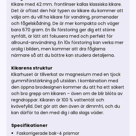
Kikare med 42 mm. frontlinser kallas klassiska kikare.
Det är oftast den här typen av kikare du kommer att
välja om du vill ha kikare för vandring, promenader
och fågelskådning. De är mer kompakta och väger
bara 670 gram. En 8x förstoring ger dig ett större
synfält, är lätt att fokusera med och perfekt för
allround-användning. En 10x förstoring kan verka mer
orolig i bilden, men kommer att dra fåglarna
närmare så att du bättre kan studera detaljerna.
Kikarens struktur
Kikarhuset är tillverkat av magnesium med en tjock
gummiförstärkning på utsidan. I kombination med
den öppna brodesignen kommer du att ha ett säkert
och bra grepp om kikaren – även om de blir blöta av
regndroppar. Kikaren är 100 % vattentät och
kvävefylld. Det gör att den även är dimmfri, och du
kan därför ta den med dig i alla slags väder.
Specifikationer
Faskorrigerade bak-4 prismor