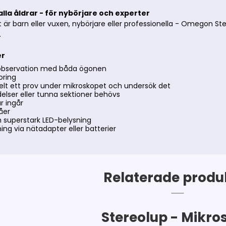
 alla åldrar - för nybörjare och experter
är barn eller vuxen, nybörjare eller professionella - Omegon Ste
.
er
observation med båda ögonen
oring
kelt ett prov under mikroskopet och undersök det
elser eller tunna sektioner behövs
r ingår
våer
h superstark LED-belysning
ing via nätadapter eller batterier
Relaterade produ
Stereolup - Mikro