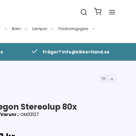
v
Barn
Lampor
Förstoringsglas
ns
Frågor? Info@kikkertland.se
gon Stereolup 80x
Varunr.:
OM33127