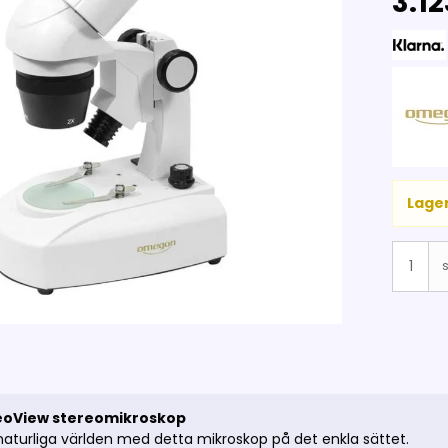
3.12
Lager
s
oView stereomikroskop
naturliga världen med detta mikroskop på det enkla sättet.