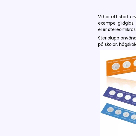
Vi har ett stort ur
exempel glidglas,
eller stereomikro
Steriolupp används
på skolor, högskol