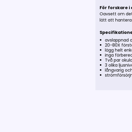
För forskare i
Oavsett om det 
lätt att hantera
Specifikation
avslappnad 
20-80X först
lägg helt en
inga förbered
Två par okula
3 olika ljusni
långvarig oc
strömförsörjn