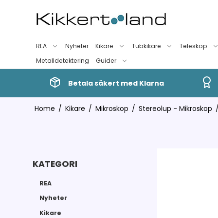
REA
Nyheter
Kikare
Tubkikare
Teleskop
Metalldetektering
Guider
Betala säkert med Klarna
Home
/
Kikare
/
Mikroskop
/
Stereolup - Mikroskop
KATEGORI
REA
Nyheter
Kikare