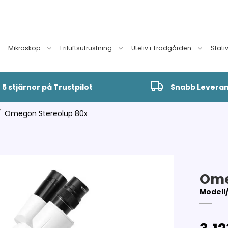
Mikroskop
Friluftsutrustning
Uteliv i Trädgården
Stati
5 stjärnor på Trustpilot
Snabb Levera
/
Omegon Stereolup 80x
Ome
Modell/