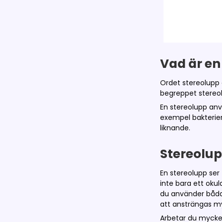
Vad är en
Ordet stereolupp 
begreppet stereol
En stereolupp anv
exempel bakterier
liknande.
Stereolup
En stereolupp ser 
inte bara ett oku
du använder båda 
att ansträngas my
Arbetar du mycket 