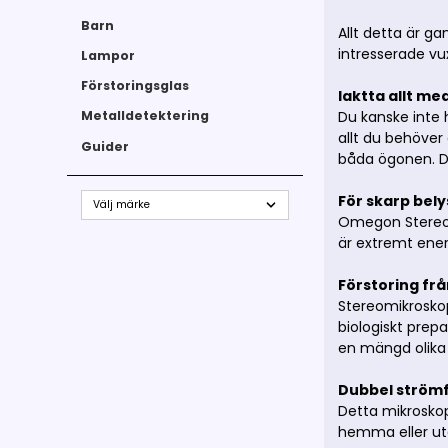
Barn
Allt detta är g
intresserade vu
Lampor
Förstoringsglas
Iaktta allt m
Du kanske inte 
Metalldetektering
allt du behöver
Guider
båda ögonen. Du 
För skarp bel
Omegon StereoVi
är extremt energ
Förstoring fr
Stereomikroskop
biologiskt prep
en mängd olika
Dubbel strömfö
Detta mikroskop
hemma eller ute