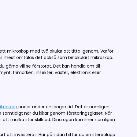
ett mikroskop med två okular att titta igenom. Varför
ds mest omtalas det också som binokulärt mikroskop.
gärna vill se förstorat. Det kan handla om till
t, frimärken, insekter, växter, elektronik eller
ikroskop
under under en längre tid. Det är nämligen
 samtidigt när du kikar genom förstoringsglaset. När
n att märka stor skillnad. Dina ögon kommer nämligen
rt att investera i. Här på sidan hittar du en stereolupp