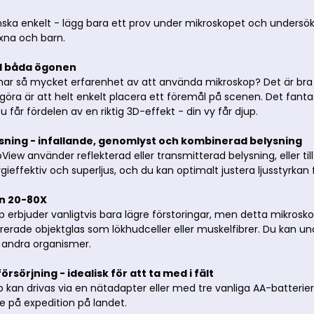
anska enkelt - lägg bara ett prov under mikroskopet och undersö
xna och barn.
ed båda ögonen
har så mycket erfarenhet av att använda mikroskop? Det är bra
 göra är att helt enkelt placera ett föremål på scenen. Det fanta
får fördelen av en riktig 3D-effekt - din vy får djup.
ysning - infallande, genomlyst och kombinerad belysning
ew använder reflekterad eller transmitterad belysning, eller ti
ieffektiv och superljus, och du kan optimalt justera ljusstyrkan f
ån 20-80X
 erbjuder vanligtvis bara lägre förstoringar, men detta mikroskop
arerade objektglas som lökhudceller eller muskelfibrer. Du kan u
 andra organismer.
rsörjning - idealisk för att ta med i fält
 kan drivas via en nätadapter eller med tre vanliga AA-batterier.
 på expedition på landet.