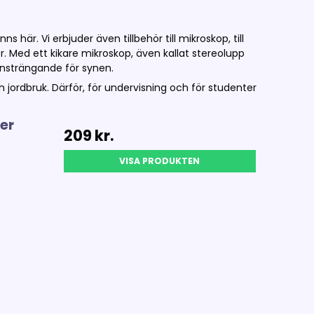
ns här. Vi erbjuder även tillbehör till mikroskop, till
. Med ett kikare mikroskop, även kallat stereolupp
 ansträngande för synen.
h jordbruk. Därför, för undervisning och för studenter
er
209 kr.
VISA PRODUKTEN