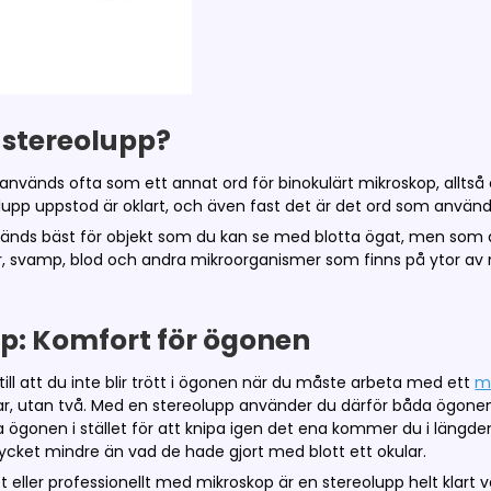
 stereolupp?
används ofta som ett annat ord för binokulärt mikroskop, alltså 
upp uppstod är oklart, och även fast det är det ord som använ
änds bäst för objekt som du kan se med blotta ögat, men som du 
, svamp, blod och andra mikroorganismer som finns på ytor av myn
p: Komfort för ögonen
till att du inte blir trött i ögonen när du måste arbeta med ett
m
lar, utan två. Med en stereolupp använder du därför båda ögonen
ögonen i stället för att knipa igen det ena kommer du i längde
cket mindre än vad de hade gjort med blott ett okular.
eller professionellt med mikroskop är en stereolupp helt klart vä