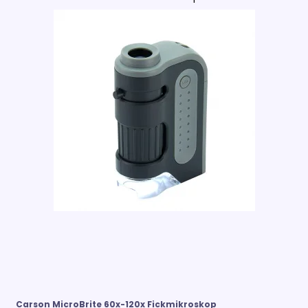
Carson MicroBrite 60x-120x Fickmikroskop