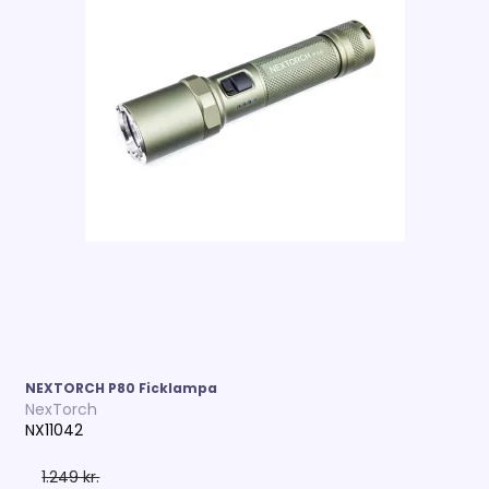
NEXTORCH P80 Ficklampa
NexTorch
NX11042
1.249 kr.