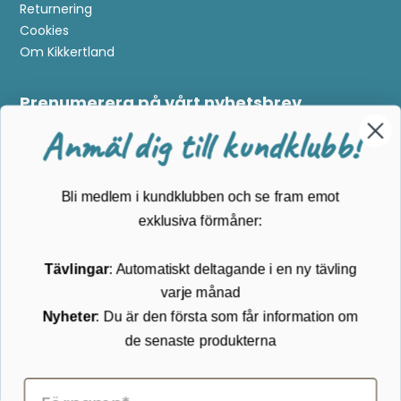
Returnering
Tävlingar
: Automatiskt deltagande i en ny tävling
Cookies
varje månad
Om Kikkertland
Nyheter
: Du är den första som får information om
de senaste produkterna
Prenumerera på vårt nyhetsbrev
ANMÄLAN NYHETSBREVET
Följ oss på Facebook
Anmäl dig här
2026 © Kikkertland.
Organisationsnummer: DK43080725
Genom att anmäla dig till kundklubben samtycker du till att ta
emot marknadsföring via e-post. Du kan när som helst återkalla
ditt samtycke.