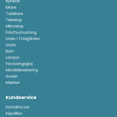
Nyheter
Kikare
Tubkikare
Teleskop
Mikroskop
Friluftsutrustning
Uteliv i Trädgården
Stativ
Barn
Lampor
Förstoringsglas
Metalldetektering
Guider
Anmäl dig till kundklubb!
Mærker
Kundservice
Bli medlem i kundklubben och se fram emot
exklusiva förmåner:
Kontakta oss
Köpvillkor