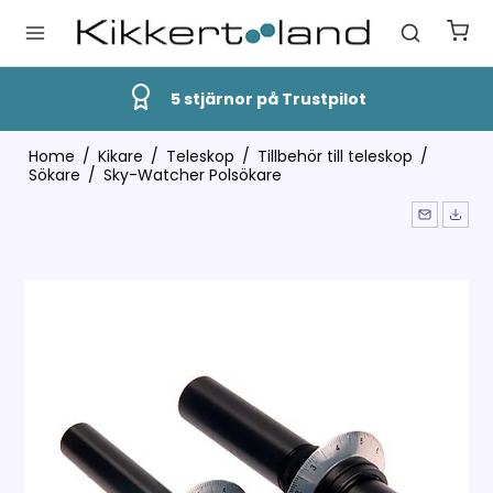
5 stjärnor på Trustpilot
Home
/
Kikare
/
Teleskop
/
Tillbehör till teleskop
/
Sökare
/
Sky-Watcher Polsökare