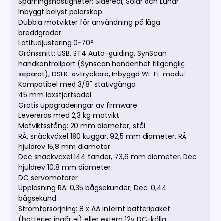
Spårningshastigheter: Sidereal, Solar och Lunar
Inbyggt belyst polarskop
Dubbla motvikter för användning på låga
breddgrader
Latitudjustering 0~70°
Gränssnitt: USB, ST4 Auto-guiding, SynScan
handkontrollport (Synscan handenhet tillgänglig
separat), DSLR-avtryckare, Inbyggd Wi-Fi-modul
Kompatibel med 3/8" stativgänga
45 mm laxstjärtsadel
Gratis uppgraderingar av firmware
Levereras med 2,3 kg motvikt
Motviktsstång: 20 mm diameter, stål
RÅ. snäckväxel 180 kuggar, 92,5 mm diameter. RÅ.
hjuldrev 15,8 mm diameter
Dec snäckväxel 144 tänder, 73,6 mm diameter. Dec
hjuldrev 10,8 mm diameter
DC servomotorer
Upplösning RA: 0,35 bågsekunder; Dec: 0,44
bågsekund
Strömförsörjning: 8 x AA internt batteripaket
(batterier ingår ej) eller extern 12v DC-källa