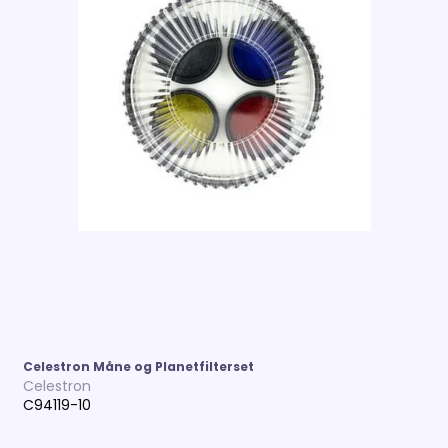
Celestron Måne og Planetfilterset
Celestron
C94119-10