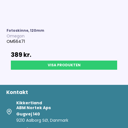
Fotoskinne, 120mm
Omegon
OM56471
389 kr.
VISA PRODUKTEN
Kontakt
Kikkertland
ABM Nortek Aps
Gugvej 140
9210 Aalborg SØ, Danmark