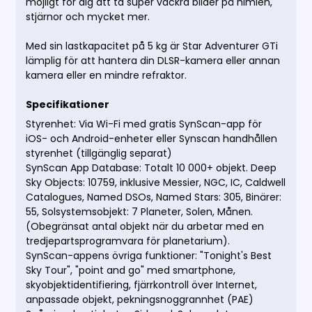
möjligt för dig att ta super vackra bilder på himlen,
stjärnor och mycket mer.
Med sin lastkapacitet på 5 kg är Star Adventurer GTi
lämplig för att hantera din DLSR-kamera eller annan
kamera eller en mindre refraktor.
Specifikationer
Styrenhet: Via Wi-Fi med gratis SynScan-app för
iOS- och Android-enheter eller Synscan handhållen
styrenhet (tillgänglig separat)
SynScan App Database: Totalt 10 000+ objekt. Deep
Sky Objects: 10759, inklusive Messier, NGC, IC, Caldwell
Catalogues, Named DSOs, Named Stars: 305, Binärer:
55, Solsystemsobjekt: 7 Planeter, Solen, Månen.
(Obegränsat antal objekt när du arbetar med en
tredjepartsprogramvara för planetarium).
SynScan-appens övriga funktioner: "Tonight's Best
Sky Tour", "point and go" med smartphone,
skyobjektidentifiering, fjärrkontroll över Internet,
anpassade objekt, pekningsnoggrannhet (PAE)