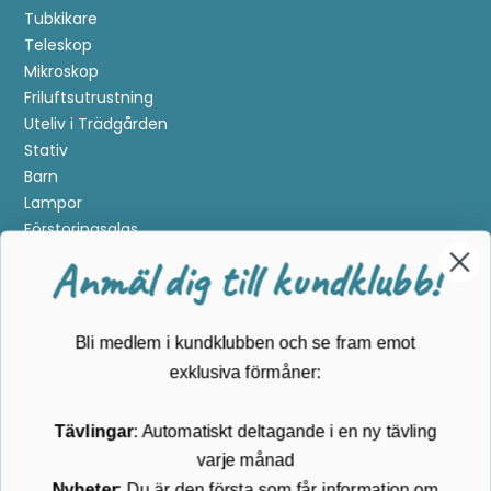
Tubkikare
Teleskop
Mikroskop
Friluftsutrustning
Uteliv i Trädgården
Stativ
Barn
Lampor
Förstoringsglas
Metalldetektering
Anmäl dig till kundklubb!
Guider
Mærker
Bli medlem i kundklubben och se fram emot
Kundservice
exklusiva förmåner:
Kontakta oss
Tävlingar
: Automatiskt deltagande i en ny tävling
Köpvillkor
varje månad
Returnering
Cookies
Nyheter
: Du är den första som får information om