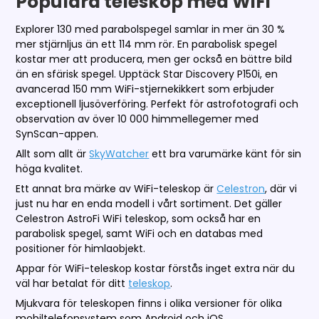
Populära teleskop med WiFi
Explorer 130 med parabolspegel samlar in mer än 30 %
mer stjärnljus än ett 114 mm rör. En parabolisk spegel
kostar mer att producera, men ger också en bättre bild
än en sfärisk spegel. Upptäck Star Discovery P150i, en
avancerad 150 mm WiFi-stjernekikkert som erbjuder
exceptionell ljusöverföring. Perfekt för astrofotografi och
observation av över 10 000 himmellegemer med
SynScan-appen.
Allt som allt är
SkyWatcher
ett bra varumärke känt för sin
höga kvalitet.
Ett annat bra märke av WiFi-teleskop är
Celestron
, där vi
just nu har en enda modell i vårt sortiment. Det gäller
Celestron AstroFi WiFi teleskop, som också har en
parabolisk spegel, samt WiFi och en databas med
positioner för himlaobjekt.
Appar för WiFi-teleskop kostar förstås inget extra när du
väl har betalat för ditt
teleskop
.
Mjukvara för teleskopen finns i olika versioner för olika
mobiltelefonsystem som Android och iOS.