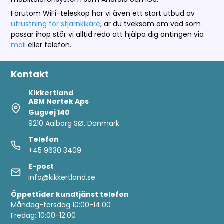
Förutom WiFi-teleskop har vi även ett stort utbud av
utrustning för stjärnkikare
, är du tveksam om vad som
passar ihop står vi alltid redo att hjälpa dig antingen via
mail
eller telefon.
Kontakt
Kikkertland
ABM Nortek Aps
Gugvej 140
9210 Aalborg SØ, Danmark
Telefon
+45 9630 3409
E-post
info@kikkertland.se
Öppettider
kundtjänst telefon
Måndag-torsdag 10:00-14:00
Fredag: 10:00-12:00