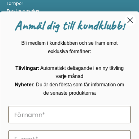
Lampor
Förstoringsglas
Metalldetektering
Anmäl dig till kundklubb!
Guider
Mærker
Bli medlem i kundklubben och se fram emot
Kundservice
exklusiva förmåner:
Kontakta oss
Tävlingar
: Automatiskt deltagande i en ny tävling
Köpvillkor
varje månad
Returnering
Cookies
Nyheter
: Du är den första som får information om
Om Kikkertland
de senaste produkterna
Prenumerera på vårt nyhetsbrev
ANMÄLAN NYHETSBREVET