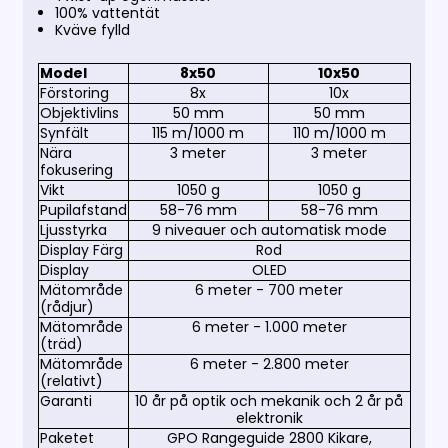
100% vattentät
Kväve fylld
Model
8x50
10x50
Förstoring
8x
10x
Objektivlins
50 mm
50 mm
Synfält
115 m/1000 m
110 m/1000 m
Nära
3 meter
3 meter
fokusering
Vikt
1050 g
1050 g
Pupilafstand
58-76 mm
58-76 mm
Ljusstyrka
9 niveauer och automatisk mode
Display Färg
Rod
Display
OLED
Mätområde
6 meter - 700 meter
(rådjur)
Mätområde
6 meter - 1.000 meter
(träd)
Mätområde
6 meter - 2.800 meter
(relativt)
Garanti
10 år på optik och mekanik och 2 år på
elektronik
Paketet
GPO Rangeguide 2800 Kikare,