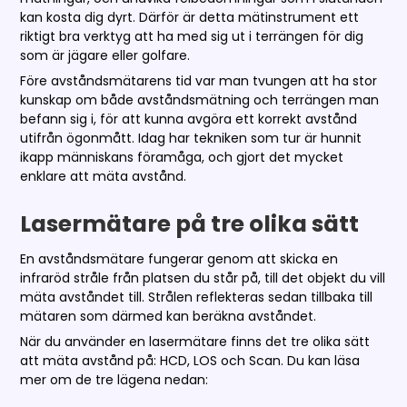
kan kosta dig dyrt. Därför är detta mätinstrument ett
riktigt bra verktyg att ha med sig ut i terrängen för dig
som är jägare eller golfare.
Före avståndsmätarens tid var man tvungen att ha stor
kunskap om både avståndsmätning och terrängen man
befann sig i, för att kunna avgöra ett korrekt avstånd
utifrån ögonmått. Idag har tekniken som tur är hunnit
ikapp människans föramåga, och gjort det mycket
enklare att mäta avstånd.
Lasermätare på tre olika sätt
En avståndsmätare fungerar genom att skicka en
infraröd stråle från platsen du står på, till det objekt du vill
mäta avståndet till. Strålen reflekteras sedan tillbaka till
mätaren som därmed kan beräkna avståndet.
När du använder en lasermätare finns det tre olika sätt
att mäta avstånd på: HCD, LOS och Scan. Du kan läsa
mer om de tre lägena nedan: