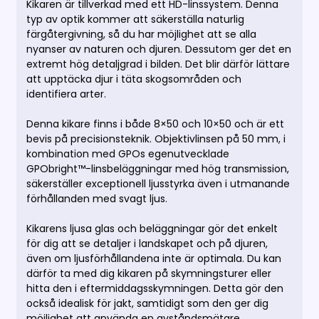
Kikaren är tillverkad med ett HD-linssystem. Denna
typ av optik kommer att säkerställa naturlig
färgåtergivning, så du har möjlighet att se alla
nyanser av naturen och djuren. Dessutom ger det en
extremt hög detaljgrad i bilden. Det blir därför lättare
att upptäcka djur i täta skogsområden och
identifiera arter.
Denna kikare finns i både 8×50 och 10×50 och är ett
bevis på precisionsteknik. Objektivlinsen på 50 mm, i
kombination med GPOs egenutvecklade
GPObright™-linsbeläggningar med hög transmission,
säkerställer exceptionell ljusstyrka även i utmanande
förhållanden med svagt ljus.
Kikarens ljusa glas och beläggningar gör det enkelt
för dig att se detaljer i landskapet och på djuren,
även om ljusförhållandena inte är optimala. Du kan
därför ta med dig kikaren på skymningsturer eller
hitta den i eftermiddagsskymningen. Detta gör den
också idealisk för jakt, samtidigt som den ger dig
möjlighet att använda en avståndsmätare.