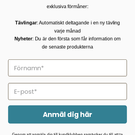
Kundservice
exklusiva förmåner:
Kontakta oss
Tävlingar
: Automatiskt deltagande i en ny tävling
Köpvillkor
varje månad
Returnering
Cookies
Nyheter
: Du är den första som får information om
Om Kikkertland
de senaste produkterna
Prenumerera på vårt nyhetsbrev
ANMÄLAN NYHETSBREVET
Följ oss på Facebook
Anmäl dig här
2026 © Kikkertland.
Genom att anmäla dig till kundklubben samtycker du till att ta