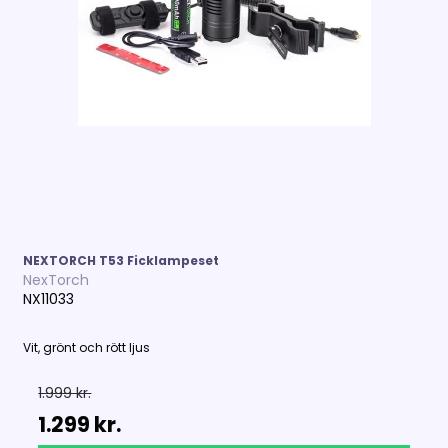
NEXTORCH T53 Ficklampeset
NexTorch
NX11033
Vit, grönt och rött ljus
1.999 kr.
1.299 kr.