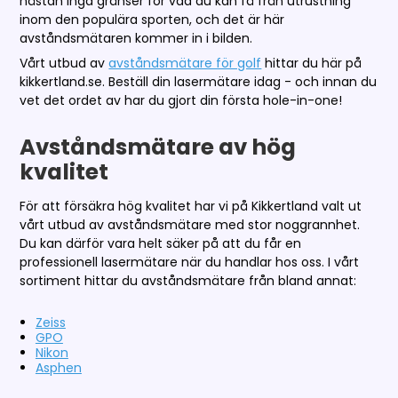
nästan inga gränser för vad du kan få från utrustning
inom den populära sporten, och det är här
avståndsmätaren kommer in i bilden.
Vårt utbud av
avståndsmätare för golf
hittar du här på
kikkertland.se. Beställ din lasermätare idag - och innan du
vet det ordet av har du gjort din första hole-in-one!
Avståndsmätare av hög
kvalitet
För att försäkra hög kvalitet har vi på Kikkertland valt ut
vårt utbud av avståndsmätare med stor noggrannhet.
Du kan därför vara helt säker på att du får en
professionell lasermätare när du handlar hos oss. I vårt
sortiment hittar du avståndsmätare från bland annat:
Zeiss
GPO
Nikon
Asphen