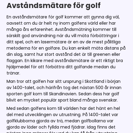
Avståndsmätare för golf
En avståndsmätare för golf kommer att gynna dig väl,
oavsett om du är helt ny inom golfens värld eller har
många års erfarenhet. Avståndsmätning kommer till
särskilt god användning när du vill mäta förbättringar i
ditt spel, och en lasermätare är en av de mest pålitliga
metoderna för en golfare. Du kan enkelt mäta distans på
din slag, samt hur stort avstånd det är till greenen eller
flaggan. En kikare med avståndsmätare är ett riktigt bra
hjälpmedel för att förbättra ditt golfande medan du
tränar.
Man tror att golfen har sitt ursprung i Skottland i början
av 1400-talet, och härifrån tog det nästan 500 år innan
sporten golf kom till Skandinavien. Sedan dess har golf
blivit en mycket populär sport bland många svenskar.
Med sedan golfens kom till världen har det hänt en hel
del med utvecklingen av utrustning. På 1400-talet var
golfklubborna gjorda av trä, medan golfbollarna var
gjorda av läder och fyllda med fjädrar. Idag finns det