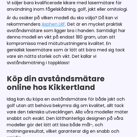
Vi säljer bara kvalificerade kikare med lasermätare för
användning inom fågelskådning, golf, jakt eller ornitologi.
Är du osäker på vilken modell du ska välja? Då kan vi
rekommendera
Asphen LRF
. Det är en mycket praktisk
avståndsmätare som ligger bra i handen. Samtidigt har
denna modell en vikt på endast 180 gram, utan att
kompromissa med mätutrustningens kvalitet. En
genialisk lasermätare som är lätt att bära med sig tack
vare sin nätta storlek och vikt. Det kallar vi
avståndsmätning i toppklass!
Köp din avståndsmätare
online hos Kikkertland
Idag kan du köpa en avståndsmätare för både jakt och
golf utan att behöva bekymra dig om kvalitet, allt tack
vare den tekniska utvecklingen. Alla våra modeller mäter
snabbt och exakt. Den lätthanterliga designen på våra
modeller gör det lätt att läsa både mål-, och
mätningsresultat, vilket garanterar dig en snabb och