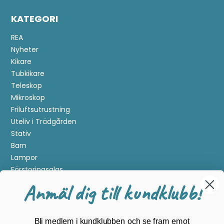
KATEGORI
REA
Nyheter
Kikare
Tubkikare
Teleskop
Mikroskop
Friluftsutrustning
Uteliv i Trädgården
Stativ
Barn
Lampor
Förstoringsglas
Metalldetektering
Anmäl dig till kundklubb!
Guider
Mærker
Bli medlem i kundklubben och se fram emot