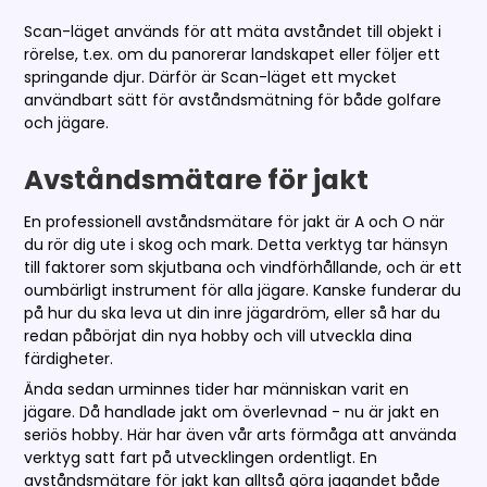
Scan-läget används för att mäta avståndet till objekt i
rörelse, t.ex. om du panorerar landskapet eller följer ett
springande djur. Därför är Scan-läget ett mycket
användbart sätt för avståndsmätning för både golfare
och jägare.
Avståndsmätare för jakt
En professionell avståndsmätare för jakt är A och O när
du rör dig ute i skog och mark. Detta verktyg tar hänsyn
till faktorer som skjutbana och vindförhållande, och är ett
oumbärligt instrument för alla jägare. Kanske funderar du
på hur du ska leva ut din inre jägardröm, eller så har du
redan påbörjat din nya hobby och vill utveckla dina
färdigheter.
Ända sedan urminnes tider har människan varit en
jägare. Då handlade jakt om överlevnad - nu är jakt en
seriös hobby. Här har även vår arts förmåga att använda
verktyg satt fart på utvecklingen ordentligt. En
avståndsmätare för jakt kan alltså göra jagandet både