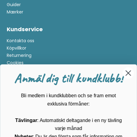
Anmäl dig till kundklubb!
Guider
Mærker
Bli medlem i kundklubben och se fram emot
Kundservice
exklusiva förmåner:
Kontakta oss
Köpvillkor
Tävlingar
: Automatiskt deltagande i en ny tävling
Returnering
varje månad
Cookies
Nyheter
: Du är den första som får information om
Om Kikkertland
de senaste produkterna
Prenumerera på vårt nyhetsbrev
ANMÄLAN NYHETSBREVET
Följ oss på Facebook