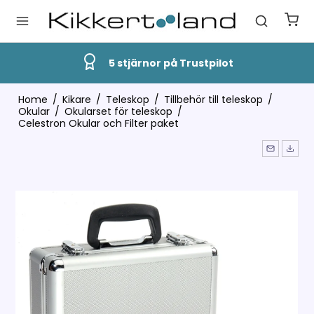
5 stjärnor på Trustpilot
Home
/
Kikare
/
Teleskop
/
Tillbehör till teleskop
/
Okular
/
Okularset för teleskop
/
Celestron Okular och Filter paket