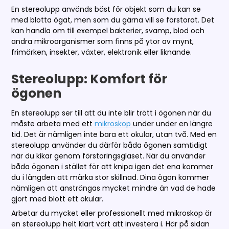
En stereolupp används bäst för objekt som du kan se
med blotta ögat, men som du gärna vill se förstorat. Det
kan handla om till exempel bakterier, svamp, blod och
andra mikroorganismer som finns på ytor av mynt,
frimärken, insekter, växter, elektronik eller liknande.
Stereolupp: Komfort för
ögonen
En stereolupp ser till att du inte blir trött i ögonen när du
måste arbeta med ett
mikroskop
under under en längre
tid. Det är nämligen inte bara ett okular, utan två. Med en
stereolupp använder du därför båda ögonen samtidigt
när du kikar genom förstoringsglaset. När du använder
båda ögonen i stället för att knipa igen det ena kommer
du i längden att märka stor skillnad. Dina ögon kommer
nämligen att ansträngas mycket mindre än vad de hade
gjort med blott ett okular.
Arbetar du mycket eller professionellt med mikroskop är
en stereolupp helt klart värt att investera i. Här på sidan