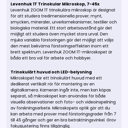
Levenhuk 1T Trinokular Mikroskop, 7-45x
Levenhuk ZOOM 1T trinokulära mikroskop är designat
för att studera tredimensionella prover; mynt,
smycken, mineraler, urverksmekanismer, textilier och
biologiska material. Ett stort arbetsavstånd gör det
möjligt att studera även mycket stora urval. Den
mjuka variabla förstoringen gör det möjligt att välja
den mest bekväma förstoringseffekten inom ett
brett spektrum. Levenhuk ZOOM 1T-mikroskopet är
båda ett bra val för arbete och hobbyer.
Trinokulärt huvud och LED-belysning
Mikroskopet har ett trinokulärt huvud med ett
dedikerat vertikalt rör för montering av en
digitalkamera. Kameran ingår inte, men kan köpas
separat, så mikroskopet kan användas för både
visuella observationer och foto- och videoinspelning
av forskningsarbete. Mikroskopets optik gör att du
kan arbeta med prover med förstoringsgrader från 7
till 45 gånger och ger en bra betraktningsvinkel. Grov
fokusjustering finns tillgänglig.