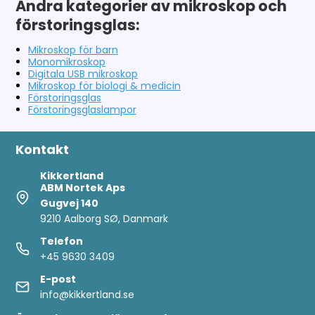
Andra kategorier av mikroskop och
förstoringsglas:
Mikroskop för barn
Monomikroskop
Digitala USB mikroskop
Mikroskop för biologi & medicin
Förstoringsglas
Förstoringsglaslamp
or
Kontakt
Kikkertland
ABM Nortek Aps
Gugvej 140
9210 Aalborg SØ, Danmark
Telefon
+45 9630 3409
E-post
info@kikkertland.se