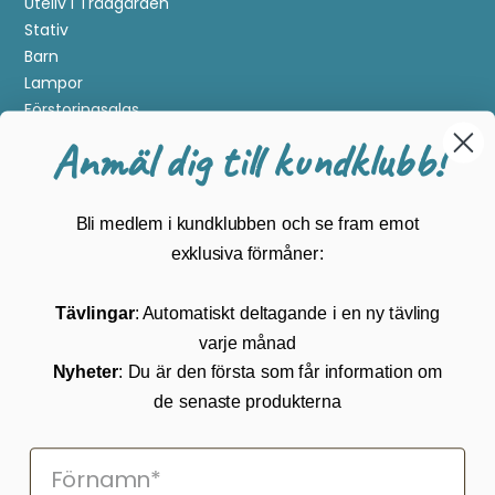
Uteliv i Trädgården
Stativ
Barn
Lampor
Förstoringsglas
Metalldetektering
Anmäl dig till kundklubb!
Guider
Mærker
Bli medlem i kundklubben och se fram emot
Kundservice
exklusiva förmåner:
Kontakta oss
Tävlingar
: Automatiskt deltagande i en ny tävling
Köpvillkor
varje månad
Returnering
Cookies
Nyheter
: Du är den första som får information om
Om Kikkertland
de senaste produkterna
Prenumerera på vårt nyhetsbrev