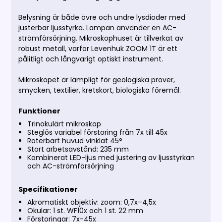
Belysning är både övre och undre lysdioder med
justerbar ljusstyrka. Lampan använder en AC-
strömförsörjning. Mikroskophuset är tillverkat av
robust metall, varför Levenhuk ZOOM 1T är ett
pålitligt och långvarigt optiskt instrument.
Mikroskopet är lämpligt för geologiska prover,
smycken, textilier, kretskort, biologiska föremål.
Funktioner
Trinokulärt mikroskop
Steglös variabel förstoring från 7x till 45x
Roterbart huvud vinklat 45°
Stort arbetsavstånd: 235 mm
Kombinerat LED-ljus med justering av ljusstyrkan
och AC-strömförsörjning
Specifikationer
Akromatiskt objektiv: zoom: 0,7x–4,5x
Okular: 1 st. WF10x och 1 st. 22 mm
Förstoringar: 7x-45x