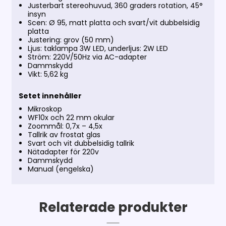
Justerbart stereohuvud, 360 graders rotation, 45°
insyn
Scen: Ø 95, matt platta och svart/vit dubbelsidig
platta
Justering: grov (50 mm)
Ljus: taklampa 3W LED, underljus: 2W LED
Ström: 220V/50Hz via AC-adapter
Dammskydd
Vikt: 5,62 kg
Setet innehåller
Mikroskop
WF10x och 22 mm okular
Zoommål: 0,7x – 4,5x
Tallrik av frostat glas
Svart och vit dubbelsidig tallrik
Nätadapter för 220v
Dammskydd
Manual (engelska)
Relaterade produkter