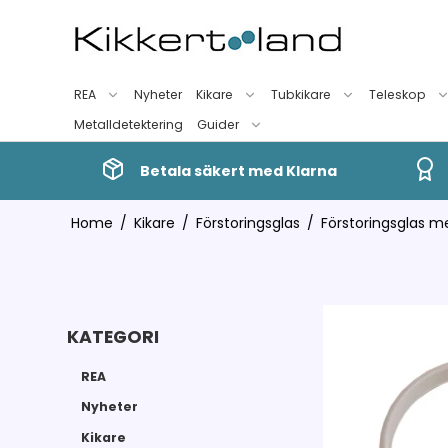
REA
Nyheter
Kikare
Tubkikare
Teleskop
Metalldetektering
Guider
Betala säkert med Klarna
Home
/
Kikare
/
Förstoringsglas
/
Förstoringsglas me
KATEGORI
REA
Nyheter
Kikare