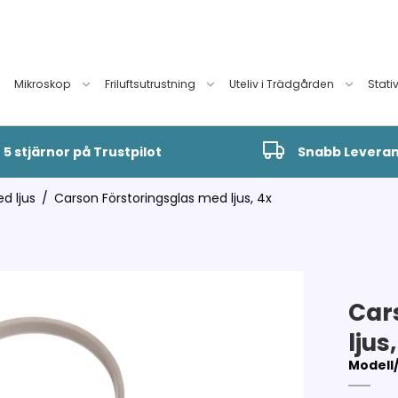
Mikroskop
Friluftsutrustning
Uteliv i Trädgården
Stati
5 stjärnor på Trustpilot
Snabb Levera
d ljus
/
Carson Förstoringsglas med ljus, 4x
Car
ljus
Modell/