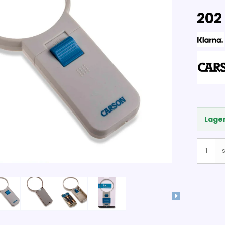
202 
Lager
s