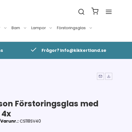
v
Barn
Lampor
Förstoringsglas
ns
Frågor? Info@kikkertland.se
son Förstoringsglas med
, 4x
Varunr.:
CS118SV40