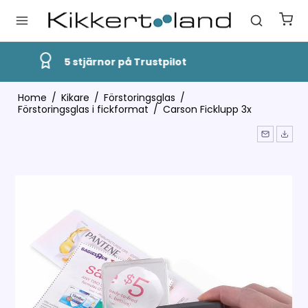
Snabb Leverans
Home
/
Kikare
/
Förstoringsglas
/
Förstoringsglas i fickformat
/
Carson Ficklupp 3x