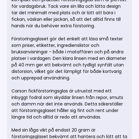
för vardagsbruk. Tack vare sin lilla och lätta design
tar det minimalt med plats och är lätt att bära i
fickan, väskan eller jackan, så att det alltid finns till
hands när du behöver extra förstoring.
Förstoringsglaset gör det enkelt att läsa små texter
som priser, etiketter, ingredienslistor och
bruksanvisningar - både i mataffären och på andra
platser i vardagen. Den klara linsen med en diameter
på 40 mm ger ett bekvämt och tydligt synfält utan
distorsion, vilket gör det lämpligt för både kortvarig
och upprepad användning.
Carson fickförstoringsglas är utrustat med ett
inbyggt fodral som skyddar linsen från repor, smuts
och damm när det inte används. Detta säkerställer
att förstoringsglaset håller sig fint och rent under
längre tid och alltid är redo att användas.
Med sin låga vikt på endast 20 gram är
förstoringsglaset bekvämt att hantera och lätt att ta