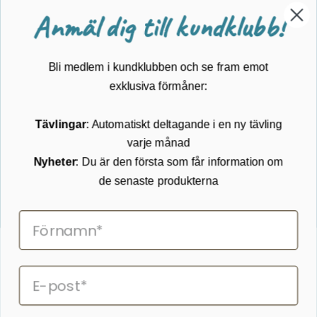
Metalldetektering
Anmäl dig till kundklubb!
Guider
Mærker
Bli medlem i kundklubben och se fram emot
Kundservice
exklusiva förmåner:
Kontakta oss
Tävlingar
: Automatiskt deltagande i en ny tävling
Köpvillkor
varje månad
Returnering
Cookies
Nyheter
: Du är den första som får information om
Om Kikkertland
de senaste produkterna
Prenumerera på vårt nyhetsbrev
ANMÄLAN NYHETSBREVET
Följ oss på Facebook