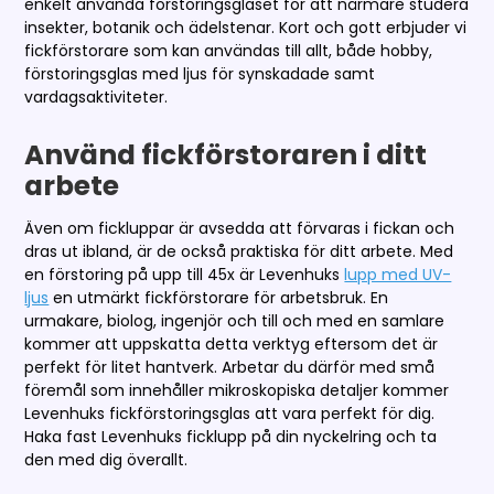
enkelt använda förstoringsglaset för att närmare studera
insekter, botanik och ädelstenar. Kort och gott erbjuder vi
fickförstorare som kan användas till allt, både hobby,
förstoringsglas med ljus för synskadade samt
vardagsaktiviteter.
Använd fickförstoraren i ditt
arbete
Även om fickluppar är avsedda att förvaras i fickan och
dras ut ibland, är de också praktiska för ditt arbete. Med
en förstoring på upp till 45x är Levenhuks
lupp med UV-
ljus
en utmärkt fickförstorare för arbetsbruk. En
urmakare, biolog, ingenjör och till och med en samlare
kommer att uppskatta detta verktyg eftersom det är
perfekt för litet hantverk. Arbetar du därför med små
föremål som innehåller mikroskopiska detaljer kommer
Levenhuks fickförstoringsglas att vara perfekt för dig.
Haka fast Levenhuks ficklupp på din nyckelring och ta
den med dig överallt.