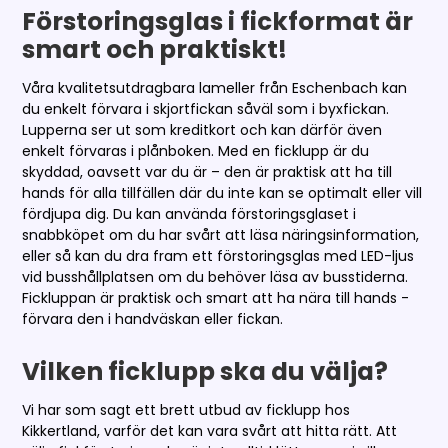
Förstoringsglas i fickformat är
smart och praktiskt!
Våra kvalitetsutdragbara lameller från Eschenbach kan
du enkelt förvara i skjortfickan såväl som i byxfickan.
Lupperna ser ut som kreditkort och kan därför även
enkelt förvaras i plånboken. Med en ficklupp är du
skyddad, oavsett var du är – den är praktisk att ha till
hands för alla tillfällen där du inte kan se optimalt eller vill
fördjupa dig. Du kan använda förstoringsglaset i
snabbköpet om du har svårt att läsa näringsinformation,
eller så kan du dra fram ett förstoringsglas med LED-ljus
vid busshållplatsen om du behöver läsa av busstiderna.
Fickluppan är praktisk och smart att ha nära till hands -
förvara den i handväskan eller fickan.
Vilken ficklupp ska du välja?
Vi har som sagt ett brett utbud av ficklupp hos
Kikkertland, varför det kan vara svårt att hitta rätt. Att