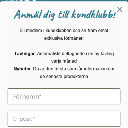
Förstoringsglas
Metalldetektering
Anmäl dig till kundklubb!
Guider
Mærker
Bli medlem i kundklubben och se fram emot
Kundservice
exklusiva förmåner:
Kontakta oss
Tävlingar
: Automatiskt deltagande i en ny tävling
Köpvillkor
varje månad
Returnering
Cookies
Nyheter
: Du är den första som får information om
Om Kikkertland
de senaste produkterna
Prenumerera på vårt nyhetsbrev
ANMÄLAN NYHETSBREVET
Följ oss på Facebook