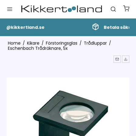
Betala säkert med Klarna
Home
/
Kikare
/
Förstoringsglas
/
Trådluppar
/
Eschenbach Trådräknare, 5x